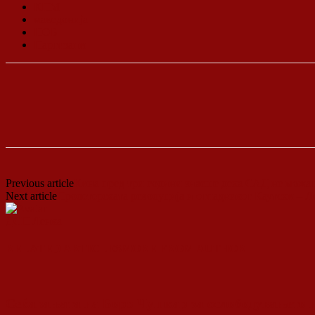
КПМ
македонија
НОБ
Партизани
Previous article
Кина пред три години знаеше дека САД не можат 
Next article
Пролетерската револуција и отпадникот Каутски – Л
ДСП Ленка
RELATED ARTICLES
MORE FROM AUTHOR
Сеќавањата на Боро Чушкар за ослободувањето н