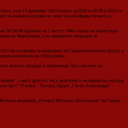
твото, а на 15 декември 1943 година од ВШ на НОВ и ПОЈ го
те позначајни настани во текот на антифашистичката и
 на АСНОМ одржано на 2 август 1944 година во манастирот
вање на Македонија, а по завршните операции за
952 бил назначен за командант на Сараевската воена област, а
енерал-полковник во 1958 година.
и, медали, награди и признанија. Тој е носител на
асмин“, а меѓу другото, тој е добитник и на највисока награда
ски крст“ П класа – Полска; Орден „Свети Александар“ –
с Воената академија „Генерал Михаило Апостолски“ во Скопје