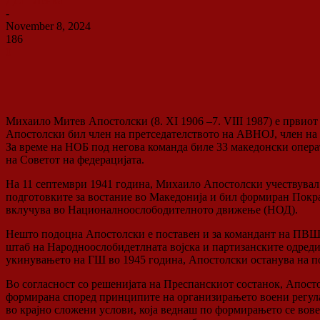
ДСП Ленка
-
November 8, 2024
186
0
Михаило Митев Апостолски (8. XI 1906 –7. VIII 1987) е првио
Апостолски бил член на претседателството на АВНОЈ, член на
За време на НОБ под негова команда биле 33 македонски опер
на Советот на федерацијата.
На 11 септември 1941 година, Михаило Апостолски учествувал 
подготовките за востание во Македонија и бил формиран Покр
вклучува во Националноослободителното движење (НОД).
Нешто подоцна Апостолски е поставен и за командант на ПВШ н
штаб на Народноослобидетлната војска и партизанските одр
укинувањето на ГШ во 1945 година, Апостолски останува на п
Во согласност со решенијата на Преспанскиот состанок, Апост
формирана според принципите на организирањето воени регулар
во крајно сложени услови, која веднаш по формирањето се вове