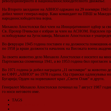
револуционерното и националноослободителното движење.
На Второто заседание на АВНОЈ одржано на 29 ноември 1943 г
добил чинот генерал-мајор. Како командант на ПВШ за Македо
народноослободителна војна.
Михаило Апостолски бил член на Иницијативниот одбор за св
Св. Прохор Пчињски е избран за член на АСНОМ. Најсилен при
ослободување на Југославија, Михаило Апостолски е унапреде
Во февруари 1945 година поставен е на должноста помошник-на
по 1958 ја врши должноста началник на Високата воена академ
За своето животно дело Михаило Апостолски е носител на многу
Партизанска споменица 1941, а во 1953 година бил прогласен за
Во 1971 година ја добил наградата „11 октомври“ за животно де
во СФРЈ „АВНОЈ“ во 1978 година. Од странски одликувања нос
Бугарија; Орден на норвешкиот крал „Свети Олав“ и други.
Генералот Михаило Апостолски починал на 7 август 1987 година
го носи неговото име.
TAGS
Втора светска војна
КПЈ