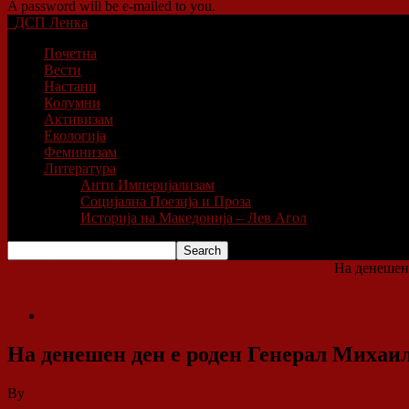
A password will be e-mailed to you.
ДСП Ленка
Почетна
Вести
Настани
Колумни
Активизам
Екологија
Феминизам
Литература
Анти Империјализам
Социјална Поезија и Проза
Историја на Македонија – Лев Агол
Home
Историја
Историја на Македонија - Лев Агол
На денешен
Историја на Македонија - Лев Агол
На денешен ден е роден Генерал Михаи
By