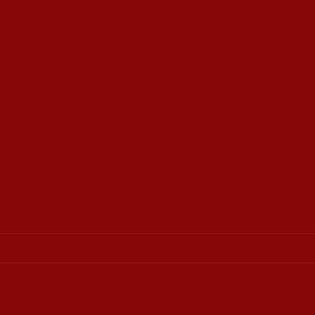
81 година од масакрот кај Ваташа: Стрелајте куч
На Денот на младоста, ќе потсетиме на посетата н
Ленка - Движење за Социјална Правда