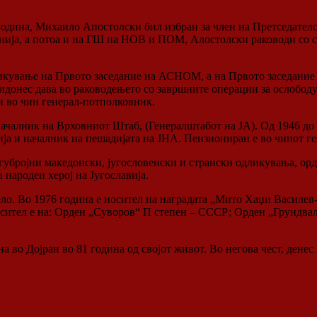
одина, Михаило Апостолски бил избран за член на Претседателс
нија, а потоа и на ГШ на НОВ и ПОМ, Алостолски раководи со си
икување на Првото заседание на АСНОМ, а на Првото заседание
донес дава во раководењето со завршните операции за ослободу
н во чин генерал-потполковник.
чалник на Врховниот Штаб, (Генералштабот на ЈА). Од 1946 до 1
ија и началник на пешадијата на ЈНА. Пензиониран е во чинот г
бројни македонски, југословенски и странски одликувања, орден
 народен херој на Југославија.
ло. Во 1976 година е носител на наградата „Мито Хаџи Василев-Ј
ител е на: Орден „Суворов“ П степен – СССР; Орден „Грундвал
 во Дојран во 81 година од својот живот. Во негова чест, дене