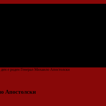
 ден е роден Генерал Михаило Апостолски
ло Апостолски