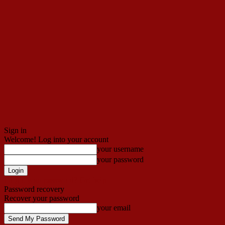
Sign in
Welcome! Log into your account
your username
your password
Forgot your password? Get help
Password recovery
Recover your password
your email