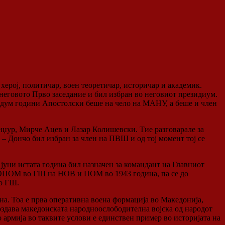
ерој, политичар, воен теоретичар, историчар и академик.
еговото Прво заседание и бил избран во неговиот президиум.
Седум години Апостолски беше на чело на МАНУ, а беше и член
нџур, Мирче Ацев и Лазар Колишевски. Тие разговарале за
 Дончо бил избран за член на ПВШ и од тој момент тој се
јуни истата година бил назначен за командант на Главниот
НОПОМ во ГШ на НОВ и ПОМ во 1943 година, па се до
во ГШ.
на. Тоа е прва оперативна воена формација во Македонија,
здава македонската народноослободителна војска од народот
армија во таквите услови е единствен пример во историјата на