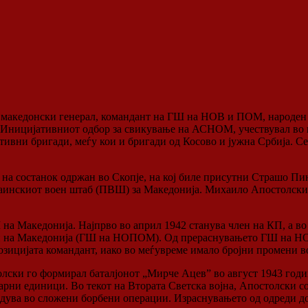
т македонски генерал, командант на ГШ на НОВ и ПОМ, народен х
 Иницијативниот одбор за свикување на АСНОМ, учествувал во н
ативни бригади, меѓу
кои и бригади од Косово и јужна Србија. 
на состанок одржан во Скопје, на кој биле присутни Страшо Пи
аинскиот воен штаб (ПВШ) за Македонија. Михаило Апостолски –
а Македонија. Најпрво во април 1942 станува член на КП, а во 
еди на Македонија (ГШ на НОПОМ). Од прераснувањето ГШ на 
озицијата командант, иако во меѓувреме имало бројни промени 
олски го формирал баталјонот „Мирче Ацев” во август 1943 годи
ни единици. Во текот на Втората Светска војна, Апостолски со
дува во сложени борбени операции. Израснувањето од одреди до 