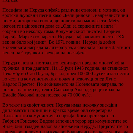
Поезијата на Неруда опфаќа различни стилови и мотиви, од
еротски љубовни песни како „Бели ридови“, надреалистични
поеми, историски епови, до политички манифести. Меѓу
неговите најпознати дела се „Оди за скршените нешта“,
собрани во неколку тома. Колумбискиот писател Габриел
Гарсија Маркез го нарекол Неруда „најголемиот поет на XX
век на било кој јазик“. Во 1971 година, Неруда ја добил
Нобеловата награда за литература, а следната година Златниот
венец на Струшките вечери на поезијата.
Неруда е познат по тоа што рецитирал пред најмногубројна
публика, и тоа двапати. На 15 јули 1945 година, на стадионот
Пекамбу во Сао Пауло, Бразил, пред 100 000 луѓе читал песни
во чест на комунистичкиот водач и револуционер Луис
Карлос Престес. По добивањето на Нобеловата награда, по
покана на претседателот Салвадор Аљенде, рецитирал на
Estadio Nacional пред повеќе од 70 000 луѓе.
Во текот на својот живот, Неруда имал неколку значајни
дипломатски позиции и кратко време бил секретар на
Чилеанската комунистичка партија. Кога претседателот
Габриел Гонсалес Видела започнал терор врз комунистите во
Чиле, бил издаден налог за апсење на Неруда. Пријателите го
криеле во подрумот на куќа во Валпараисо, од каде успеал да