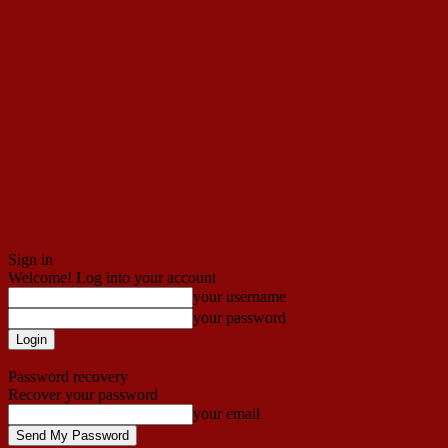
Sign in
Welcome! Log into your account
your username
your password
Forgot your password? Get help
Password recovery
Recover your password
your email