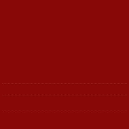
Љубовната приказна за Иво Лола Рибар и
Слобода Трајковиќ
Зошто е важен комунистичкиот манифест денес?
Ленка - Движење за Социјална Правда