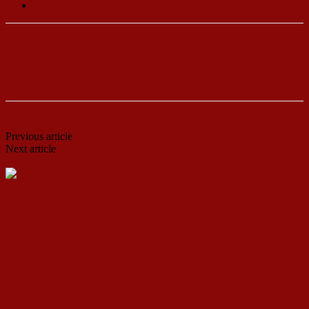
Чиле
Previous article
Бомбардирањето на Бродот на Greenpeace
Next article
На Денешен Ден е Роден Елисије Поповски –
Марко
ДСП Ленка
RELATED ARTICLES
MORE FROM AUTHOR
Петнаесетти мај – заборавениот Ден на победата