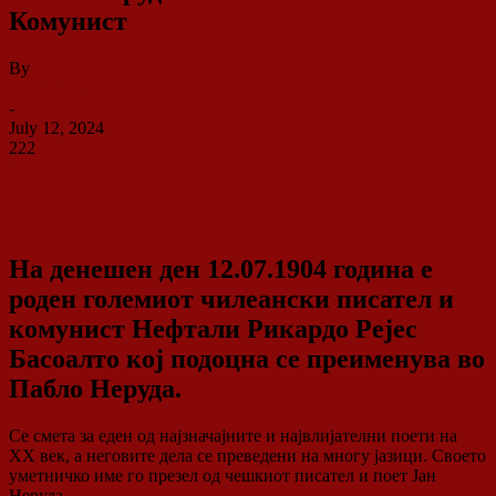
Комунист
By
ДСП Ленка
-
July 12, 2024
222
0
На денешен ден 12.07.1904 година е
роден големиот чилеански писател и
комунист Нефтали Рикардо Рејес
Басоалто кој подоцна се преименува во
Пабло Неруда.
Се смета за еден од најзначајните и највлијателни поети на
XX век, а неговите дела се преведени на многу јазици. Своето
уметничко име го презел од чешкиот писател и поет Јан
Неруда.