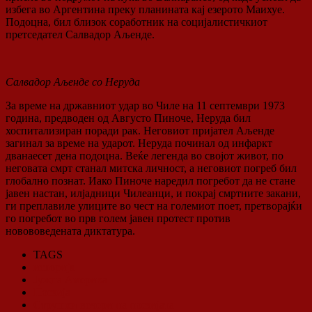
избега во Аргентина преку планината кај езерото Маихуе.
Подоцна, бил близок соработник на социјалистичкиот
претседател Салвадор Аљенде.
Салвадор Аљенде со Неруда
За време на државниот удар во Чиле на 11 септември 1973
година, предводен од Августо Пиноче, Неруда бил
хоспитализиран поради рак. Неговиот пријател Аљенде
загинал за време на ударот. Неруда починал од инфаркт
дванаесет дена подоцна. Веќе легенда во својот живот, по
неговата смрт станал митска личност, а неговиот погреб бил
глобално познат. Иако Пиноче наредил погребот да не стане
јавен настан, илјадници Чилеанци, и покрај смртните закани,
ги преплавиле улиците во чест на големиот поет, претворајќи
го погребот во прв голем јавен протест против
новововедената диктатура.
TAGS
историја
Јужна Америка
Поезија
Струшки вечери на поезијата