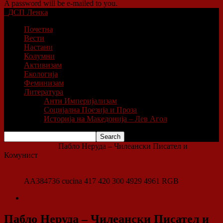
A password will be e-mailed to you.
ДСП Ленка
Почетна
Вести
Настани
Колумни
Активизам
Екологија
Феминизам
Литература
Анти Империјализам
Социјална Поезија и Проза
Историја на Македонија – Лев Агол
Home
Историја
Пабло Неруда – Чилеански Писател и
Комунист
AA384736 cucina 417 420 300 4929 4961 RGB
Историја
Пабло Неруда – Чилеански Писател и