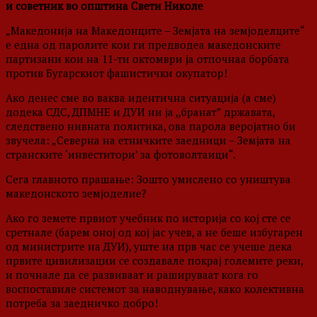
и советник во општина Свети Николе
„Македонија на Македонците – Земјата на земјоделците“
е една од паролите кои ги предводеа македонските
партизани кои на 11-ти октомври ја отпочнаа борбата
против Бугарскиот фашистички окупатор!
Ако денес сме во ваква идентична ситуација (а сме)
додека СДС, ДПМНЕ и ДУИ ни ја ,,бранат” државата,
следствено нивната политика, ова парола веројатно би
звучела: „Северна на етничките заедници – Земјата на
странските ‘инвеститори’ за фотоволтаици“.
Сега главното прашање: Зошто умислено со уништува
македонското земјоделие?
Ако го земете првиот учебник по историја со кој сте се
сретнале (барем оној од кој јас учев, а не беше избугарен
од министрите на ДУИ), уште на прв час се учеше дека
првите цивилизации се создавале покрај големите реки,
и почнале да се развиваат и рашируваат кога го
воспоставиле системот за наводнување, како колективна
потреба за заедничко добро!