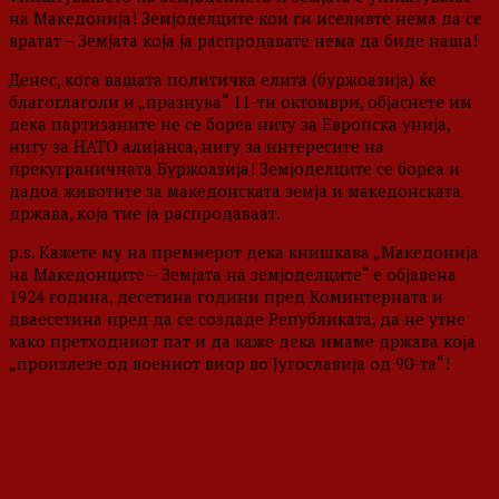
на Македонија! Земјоделците кои ги иселивте нема да се
вратат – Земјата која ја распродавате нема да биде наша!
Денес, кога вашата политичка елита (буржоазија) ќе
благоглаголи и „празнува“ 11-ти октомври, објаснете им
дека партизаните не се бореа ниту за Европска унија,
ниту за НАТО алијанса, ниту за интересите на
прекуграничната Буржоазија! Земјоделците се бореа и
дадоа животите за македонската земја и македонската
држава, која тие ја распродаваат.
p.s. Кажете му на премиерот дека книшкава „Македонија
на Македонците – Земјата на земјоделците“ е објавена
1924 година, десетина години пред Коминтерната и
дваесетина пред да се создаде Републиката, да не утне
како претходниот пат и да каже дека имаме држава која
„произлезе од воениот виор во Југославија од 90-та“!