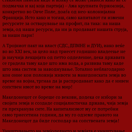
подмачка и кај која партија) – Ама крупната буржоазија,
конкретно во Овче Поле, доаѓа од нео-колонијална
Франција. Исто како и тогаш, само капиталот ги измени
ресурсите за остварување на профит, па така: на наша
земја, од наши ресурси, да ни ја продаваат нашата струја,
за наши пари!
А Тројниот пакт на власт (СДС, ДПМНЕ и ДУИ), иако веќе
во во XXI век, за цело над триесет годишно владеење не
ја научија лекцијата од петто одделение, дека државата
се градела таму каде што има вода, а развива таму каде
што има систем за наводнување. Тотално неблагодарно
кон оние кои положија животи за македонската земја во
време на војна, тргнаа да ја распродаваат како да е нивен
сопствен имот во време на мир!
Македонецот се бореше со векови, додека се избори за
својата земја и создаде социјалистичка држава, чија земја
ги прехранува сите. На капитализмот му се потребни
само триесетина години, да му го одземе правото на
Македонецот да биде господар на сопствената земја!
Уништувањето на земјоделието и земјата е уништување