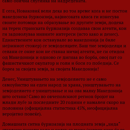
само обична слугинка на надредената.
Е сега, Новаковиќ вели дека во тоа време кога и не постои
македонска буржоазија, највисоката класа ги изнесува
своите потомци на образување во другите земји, додека
на терен странската буржоазија создаваа свои агенти, кои
ги задоволуваа нивните интереси (исто како и денес).
Единствените кои останувале во македонија (и биле
нејзиниот стожер) се земјоделците. Баш тие земјоделци и
селани се оние кои не станаа ничиј агенти, не си отидоа
од Македонија и одново се дигнаа во борба, овој пат со
фашистичкиот окупатор и голи и боси го победија. Се
бореа за својата земја, за својата Македонија!
Денес, Уништувањето на земјоделието не е само
самоубиство на еден народ за храна, уништувањето на
земјоделието е уништување и на ова малку Македонија
што остана! Само во овчеполскиот регион бројот на
млади луѓе за последните 20 години е намален скоро на
половина (официјална статистика 45%, неофицијална
веројатно повеќе).
Домашната ситна буржоазија на плодната земја „ѕида“
стаклени панели каде и колку се може (зависи како ќе се