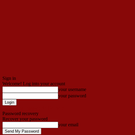
Sign in
Welcome! Log into your account
your username
your password
Forgot your password? Get help
Password recovery
Recover your password
your email