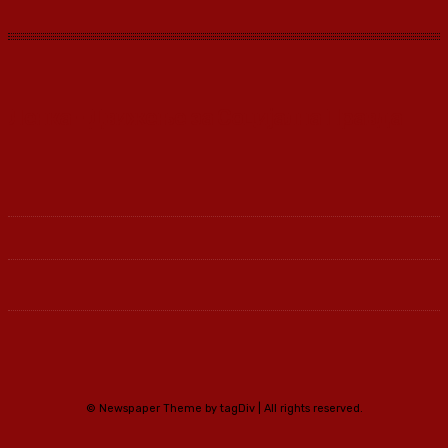
Ленка - Движење за Социјална Правда
© Newspaper Theme by tagDiv | All rights reserved.