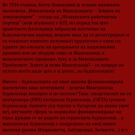
Во 1924 година, Коста Новаковиќ ја издава книшката
насловена „Македонија на Македонците – Земјата на
земјоделците“ – тогаш од „Независната работничка
партија“ (која всушност е КПЈ, но порад тоа што
кралството Југославија забранува постоење на
Комунистичка партија, морале вака да се регистрираат и
го озаконат нивното делување) практично е еден од
првите (во епохата на креирањето на национални
држави) кои не зборува само за Македонија и
македонското прашање, туку и за Македонците.
Проблемот: Зошто ја нема Македонија? – го лоцира на
истото место каде што е и денес , во буржоазијата!
Имено – буржоазијата од овие краеви функционирала
идентично како денешната – додека Македонска
буржоазија воопшто и не постои! Така: енергенсите ви ги
контролира (ЕВН) австриска буржоазија, (ОКТА) грчката
буржоазија, банките (од турски и бугарски до какви уште
не), клучните сфери за нормално функционирање на
една држава се во рацете на странската буржоазија… а
македонска буржоазија е подредена на овој нивен
капитал (разни Мицковисти, Анѓушовци, Заевисти…) и е