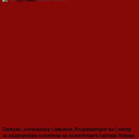
By
ДСП Ленка
October 11, 2023
Пишува: Александар Симонов, Кооринаторот на Сектор
за надворешна политика на политичката партија Левица