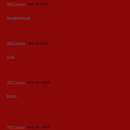
ДСП Ленка
-
May 31, 2025
Uncategorized
Зависноста како феномен предизвикан од
материјалните услови
ДСП Ленка
-
May 27, 2025
Став
Кина – Глобален лидер во зелени технологии и
одржлив развој
ДСП Ленка
-
May 26, 2025
Вести
Кина гради соларен проект од вселенски
размери: “Менхетен проектот” на енергетската
транзиција
ДСП Ленка
-
May 24, 2025