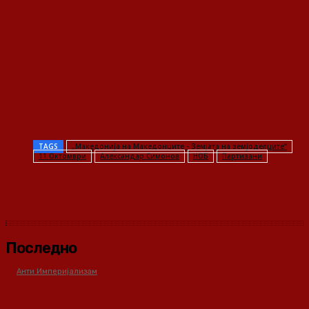
TAGS
„Македонија на Македонците - Земјата на земјоделците“
11 Октомври
Александар Симонов
НОБ
Партизани
Последно
Анти Империјализам
Медиумите како оружје во класната борба