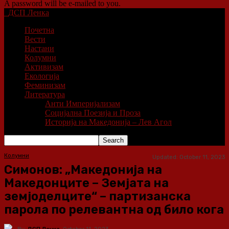
A password will be e-mailed to you.
ДСП Ленка
Почетна
Вести
Настани
Колумни
Активизам
Екологија
Феминизам
Литература
Анти Империјализам
Социјална Поезија и Проза
Историја на Македонија – Лев Агол
Колумни
Updated:
October 11, 2023
Симонов: „Македонија на
Македонците – Земјата на
земјоделците“ – партизанска
парола по релевантна од било кога