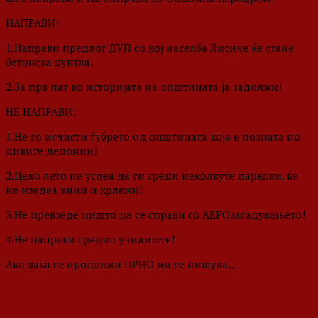
НАПРАВИ:
1.Направи предлог ДУП со кој населба Лисиче ќе стане
бетонска џунгла.
2.За прв пат во историјата на општината ја задолжи!
НЕ
НАПРАВИ:
1.Не го исчисти ѓубрето од општината која е позната по
дивите депонии!
2.Цело лето не успеа да ги среди неколкуте паркови, ќе
не изедеа змии и крлежи!
3.Не превзеде ништо да се справи со АЕРОзагадувањето!
4.Не направи средно училиште!
Ако вака се продолжи ЦРНО ни се пишува…