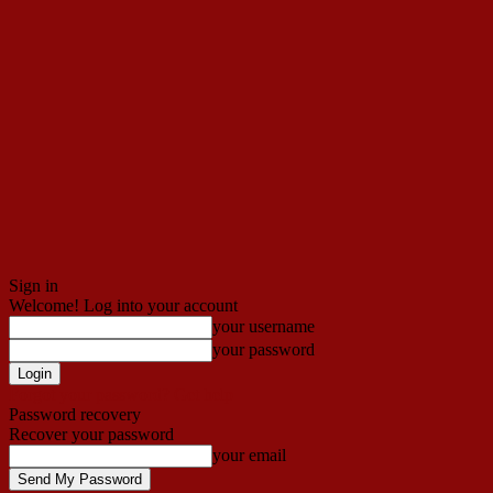
Sign in
Welcome! Log into your account
your username
your password
Forgot your password? Get help
Password recovery
Recover your password
your email