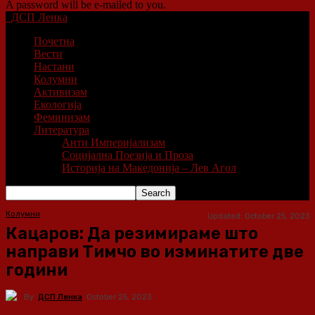
A password will be e-mailed to you.
ДСП Ленка
Почетна
Вести
Настани
Колумни
Активизам
Екологија
Феминизам
Литература
Анти Империјализам
Социјална Поезија и Проза
Историја на Македонија – Лев Агол
Колумни
Updated:
October 25, 2023
Кацаров: Да резимираме што
направи Тимчо во изминатите две
години
By
ДСП Ленка
October 25, 2023