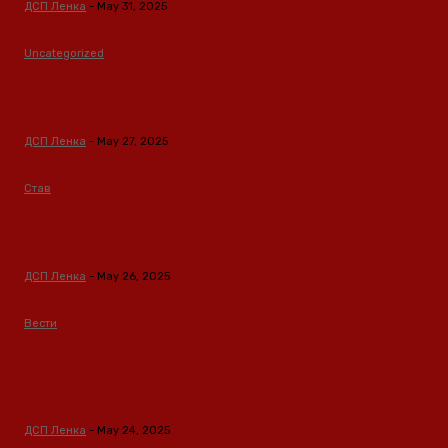
ДСП Ленка
-
May 31, 2025
Uncategorized
Зависноста како феномен предизвикан од
материјалните услови
ДСП Ленка
-
May 27, 2025
Став
Кина – Глобален лидер во зелени технологии и
одржлив развој
ДСП Ленка
-
May 26, 2025
Вести
Кина гради соларен проект од вселенски
размери: “Менхетен проектот” на енергетската
транзиција
ДСП Ленка
-
May 24, 2025