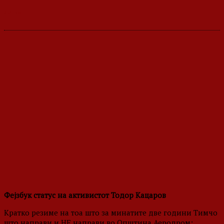
Фејзбук статус на активистот Тодор Кацаров
Кратко резиме на тоа што за минатите две години Тимчо
што направи и НЕ направи во Општина Аеродром: