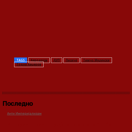
TAGS
Аеродром
ДУП
Лисиче
Тимчо Муцунски
Тодор Кацаров
Последно
Анти Империјализам
Медиумите како оружје во класната борба