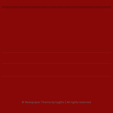
Ленка - Движење за Социјална Правда
© Newspaper Theme by tagDiv | All rights reserved.