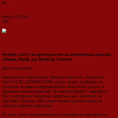
By
ДСП Ленка
-
March 23, 2024
193
0
Фејзбук статус на претседателот на политичката партија
Левица, Проф. д-р Димитар Апасиев.
Драги сограѓани,
Бермудскиот триаголник, Тројниот пакт или „Оската на
злото“ (СДС-ДПМНЕ-ДУИ), преку своите испрдоци во
Агенција за аудио и аудиовизуелни медиумски услуги и
Државна изборна комисија / Komisioni shtetëror i zgjedhjeve /
SEC повторно се обидуваат диреткно да и наштетат на
Партијата Левица, која е единствената реална закана за
нивната здивена корупција.
Па така, преку противзаконско толкување на одредбата од