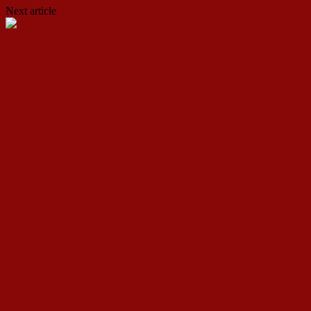
Next article
Хамас го осудува терористичкиот напад во Москва
ДСП Ленка
RELATED ARTICLES
MORE FROM AUTHOR
Европски вредности или национални интереси:
Македонија на крстопат
ЗОШТО СЕКОЈ КОМУНИСТ МОРА ДА ЈА
ПОДДРЖУВА КИНА?
0д недостаток на интелектуална активност до
„трулеж на мозокот“