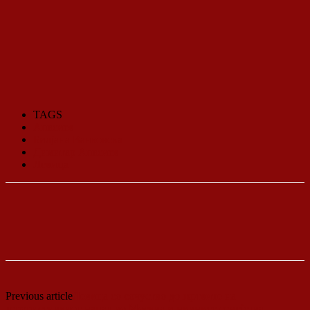
TAGS
Апасиев
Билјана Ванковска
Димитар Апасиев
Левица
Previous article
Левица со сочуство до жртвите на
терористичкиот напад во Москва и нивните семејства