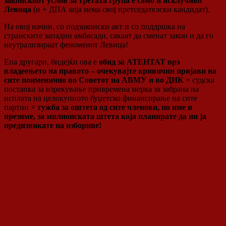
законскиот услов за третата група е само и исклучиво
Левица
(и + ДПА која нема свој претседателски кандидат).
На овој начин, со подзаконски акт и со поддршка на
странските западни амбасади, сакаат да сменат закон и да го
неутрализираат феноменот Левица!
Епа другари, бидејќи ова е
обид за АТЕНТАТ врз
владеењето на правото – очекувајте кривични пријави на
сите поименично во Советот на АВМУ и во ДИК
+ судска
постапка за изрекување привремена мерка за забрана на
исплата на целокупното буџетско финансирање на сите
партии +
тужба за оштета од сите членови, по име и
презиме, за милионската штета која планирате да ни ја
предизвикате на избориве!