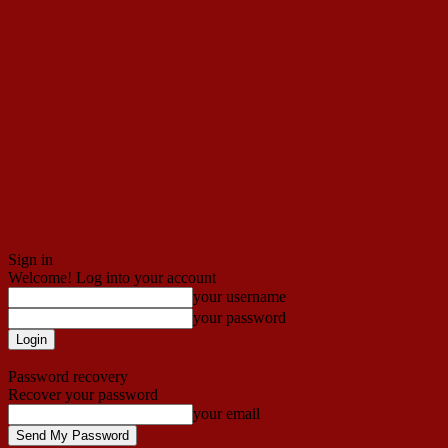
Sign in
Welcome! Log into your account
your username
your password
Forgot your password? Get help
Password recovery
Recover your password
your email