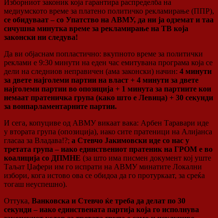
Изборниот законик која гарантира распределба на
медиумското време за платено политичко рекламирање (ППР),
се обидуваат – со Упатство на АВМУ, да ни ја одземат и таа
сичушна минутка време за рекламирање на ТВ која
законски ни следува!
Да ви објаснам попластично: вкупното време за политички
реклами е 9:30 минути на еден час емитувана програма која се
дели на следниов неправичен (ама законски) начин:
4 минути
за двете најголеми партии на власт + 4 минути за двете
најголеми партии во опозиција + 1 минута за партиите кои
немаат пратеничка група (како што е Левица) + 30 секунди
за вонпарламентарните партии.
И сега, копуциве од АВМУ викаат вака: Арбен Таравари иде
у втората група (опозиција), иако сите пратеници на Алијанса
гласаа за Владава!?;
a Стевчо Јакимовски иде со нас у
третата група – иако единствениот пратеник на ГРОМ е во
коалиција со ДПМНЕ
(за што има писмен документ кој уште
Таљат Џафери им го испрати на АВМУ минатите Локални
избори, кога истово ова се обидоа да го протуркаат, за среќа
тогаш неуспешно).
Оттука,
Ванковска и Стевчо ќе треба да делат по 30
секунди – иако единствената партија која го исполнува