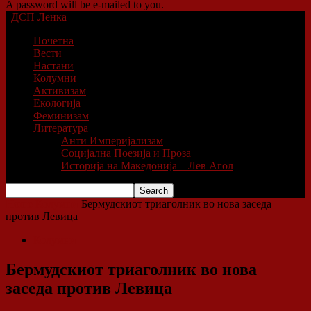
A password will be e-mailed to you.
ДСП Ленка
Почетна
Вести
Настани
Колумни
Активизам
Екологија
Феминизам
Литература
Анти Империјализам
Социјална Поезија и Проза
Историја на Македонија – Лев Агол
Home
Колумни
Бермудскиот триаголник во нова заседа
против Левица
Колумни
Бермудскиот триаголник во нова
заседа против Левица