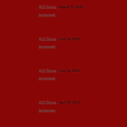
ДСП Ленка
-
August 11, 2023
Активизам
Студентски отпор: Студентската
борба во наредната година ќе биде
пожестока
ДСП Ленка
-
July 12, 2023
Активизам
Црвена Младина паркот „Украина“
го преименува во „Парк АСНОМ“
(видео)
ДСП Ленка
-
July 12, 2023
Активизам
Студентски Отпор: Пари за
функционерите има – за
студентите нема
ДСП Ленка
-
April 10, 2023
Активизам
Одговорност за немилиот настан во
училиштето Јовче Тесличков мора