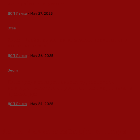
материјалните услови
ДСП Ленка
-
May 27, 2025
Став
Кина – Глобален лидер во зелени технологии и
одржлив развој
ДСП Ленка
-
May 26, 2025
Вести
Кина гради соларен проект од вселенски
размери: “Менхетен проектот” на енергетската
транзиција
ДСП Ленка
-
May 24, 2025
Ленка - Движење за Социјална Правда