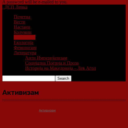
A password will be e-mailed to you.
ДСП Ленка
Почетна
Вести
Настани
Колумни
Активизам
Екологија
Феминизам
Литература
Анти Империјализам
Социјална Поезија и Проза
Историја на Македонија – Лев Агол
Активизам
Активизам
Студентски Отпор најавува масовна
мобилизација на студентите и
можни протести