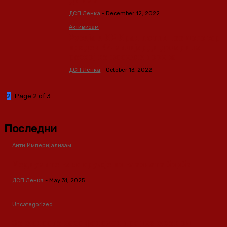
да има
ДСП Ленка
-
December 12, 2022
Активизам
Русија и ИР Иран потпишаа договор
вреден 44 милијарди долари за
развој на фосилни горива
ДСП Ленка
-
October 13, 2022
1
2
3
Page 2 of 3
Последни
Анти Империјализам
Медиумите како оружје во класната борба
ДСП Ленка
-
May 31, 2025
Uncategorized
Зависноста како феномен предизвикан од