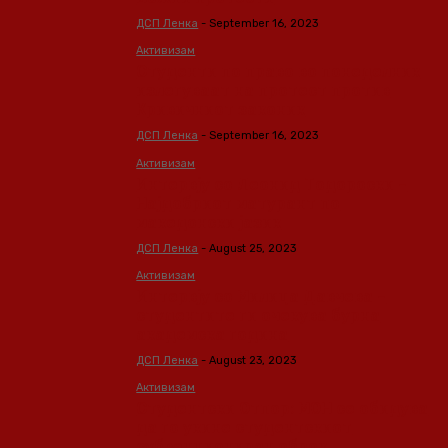
ДСП Ленка
-
September 16, 2023
Активизам
Студенти по право во понеделник
излегуваат на протест против
Кривичниот законик
ДСП Ленка
-
September 16, 2023
Активизам
Интервју со Леонид Тодороски –
Најдобриот матурант по
македонски јазик
ДСП Ленка
-
August 25, 2023
Активизам
Интервју со Милица Давчева –
студентите ги очекува бурна
академска година
ДСП Ленка
-
August 23, 2023
Активизам
Студентски Отпор: МОН се обидува
да го укине студентскиот
субвенциониран оброк