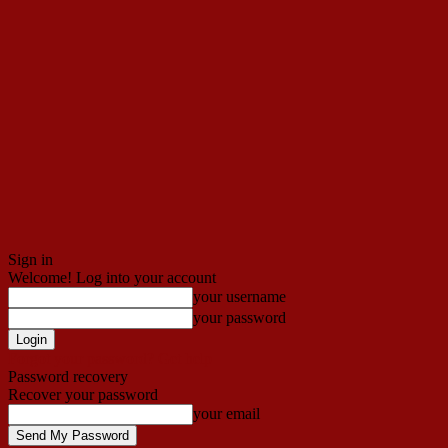
Sign in
Welcome! Log into your account
your username
your password
Forgot your password? Get help
Password recovery
Recover your password
your email