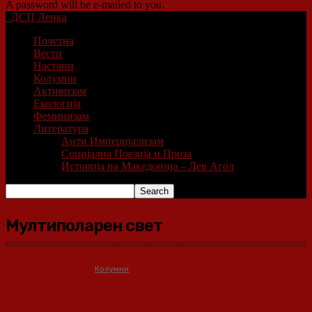
A password will be e-mailed to you.
ДСП Ленка
Почетна
Вести
Настани
Колумни
Активизам
Екологија
Феминизам
Литература
Анти Империјализам
Социјална Поезија и Проза
Историја на Македонија – Лев Агол
Мултиполарен свет
Колумни
Европски вредности или
национални интереси: Македонија
на крстопат