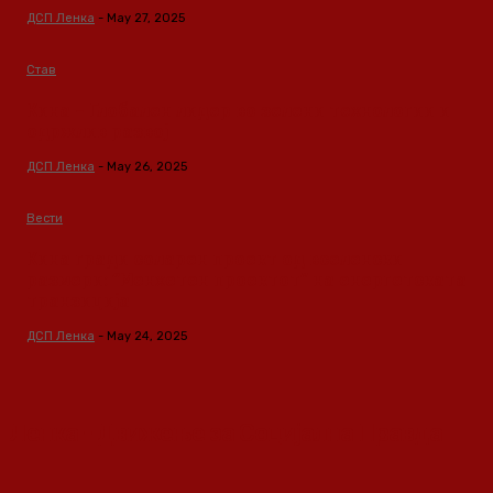
ДСП Ленка
-
May 27, 2025
Став
Кина – Глобален лидер во зелени технологии и
одржлив развој
ДСП Ленка
-
May 26, 2025
Вести
Кина гради соларен проект од вселенски
размери: “Менхетен проектот” на енергетската
транзиција
ДСП Ленка
-
May 24, 2025
Ленка - Движење за Социјална Правда