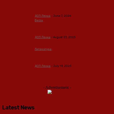
меѓувладиниот договор за
железничкиот проект
ДСП Ленка
-
June 7, 2024
Вести
Земјите од БРИКС се согласија за
проширување на блокот!
ДСП Ленка
-
August 23, 2023
Литература
Раѓањето на постзападниот
мултиполарен свет
ДСП Ленка
-
July 19, 2023
- Advertisement -
Latest News