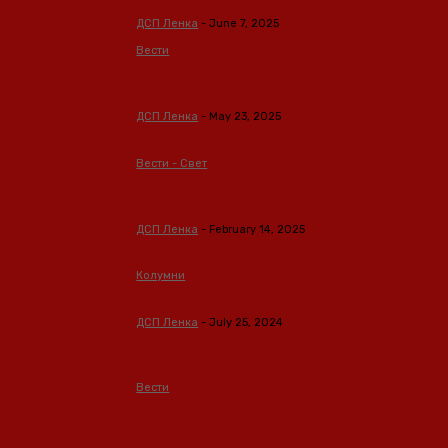
ДСП Ленка
-
June 7, 2025
Вести
Обидот на Трамп да ги подели
Русија и Кина
ДСП Ленка
-
May 23, 2025
Вести - Свет
Мајкл Хадсон: Западот е во
политичка криза
ДСП Ленка
-
February 14, 2025
Колумни
Мултиполарноста и Америка
ДСП Ленка
-
July 25, 2024
Вести
Шефовите на државите на Кина,
Киргистан и Узбекистан го
честитаа потпишувањето на