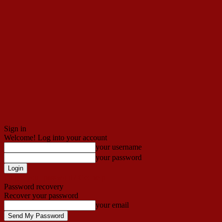
Sign in
Welcome! Log into your account
your username
your password
Forgot your password? Get help
Password recovery
Recover your password
your email