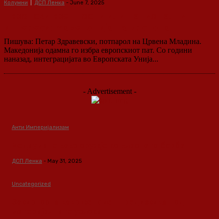
Колумни
ДСП Ленка
-
June 7, 2025
Европски вредности или национални
интереси: Македонија на крстопат
Пишува: Петар Здравевски, потпарол на Црвена Младина.
Македонија одамна го избра европскиот пат. Со години
наназад, интеграцијата во Европската Унија...
- Advertisement -
Анти Империјализам
Медиумите како оружје во класната борба
ДСП Ленка
-
May 31, 2025
Uncategorized
Зависноста како феномен предизвикан од
материјалните услови