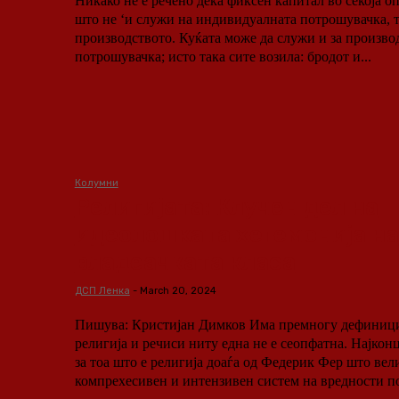
Никако не е речено дека фиксен капитал во секоја о
што не ‘и служи на индивидуалната потрошувачка, т
производството. Куќата може да служи и за производ
потрошувачка; исто така сите возила: бродот и...
Колумни
Религијата: Клучен дел на
идеолошката хегемонија на
владеачката класа
ДСП Ленка
-
March 20, 2024
Пишува: Кристијан Димков Има премногу дефиниции за тоа што е
религија и речиси ниту една не е сеопфатна. Најко
за тоа што е религија доаѓа од Федерик Фер што вели
компрехесивен и интензивен систем на вредности по