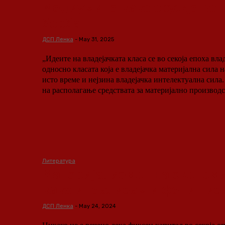
Медиумите како оружје во 
борба
ДСП Ленка
-
May 31, 2025
„Идеите на владејачката класа се во секоја епоха вла
односно класата која е владејачка материјална сила н
исто време и нејзина владејачка интелектуална сила.
на располагање средствата за материјално производс
Литература
Материјализмот на економ
како идеализам и фетишиз
ДСП Ленка
-
May 24, 2024