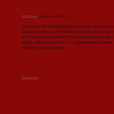
Писмо на Првата Интернац
Абрахам Линколн [Карл Мар
ДСП Ленка
-
September 25, 2023
Господине, На американскиот народ му посакуваме среќа по повод
Вашиот реизбор со големо мнозинство! Ако отпорот кон моќта на
сопственикот на робовите беше умерената максима 
избор, „смрт на ропството!“ е триумфалниот борбен
реизбор. Уште од самиот...
Литература
Приватната сопственост и 
Погледите на меркантилис
физиократите, Адам Смит,
неговата школа [Карл Марк