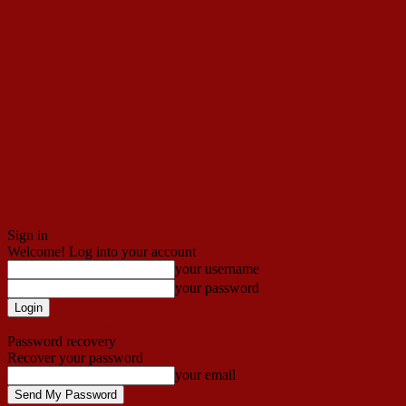
Sign in
Welcome! Log into your account
your username
your password
Forgot your password? Get help
Password recovery
Recover your password
your email