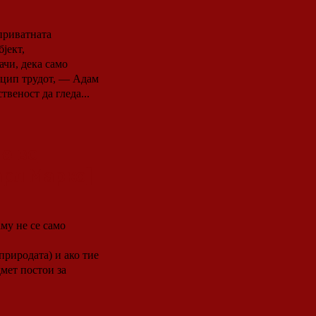
приватната
бјект,
ачи, дека само
нцип трудот, — Адам
твеност да гледа...
е во
рл Маркс]
аму не се само
риродата) и ако тие
мет постои за