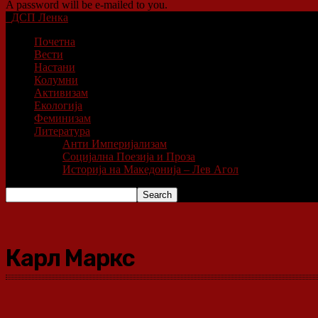
A password will be e-mailed to you.
ДСП Ленка
Почетна
Вести
Настани
Колумни
Активизам
Екологија
Феминизам
Литература
Анти Империјализам
Социјална Поезија и Проза
Историја на Македонија – Лев Агол
Карл Маркс