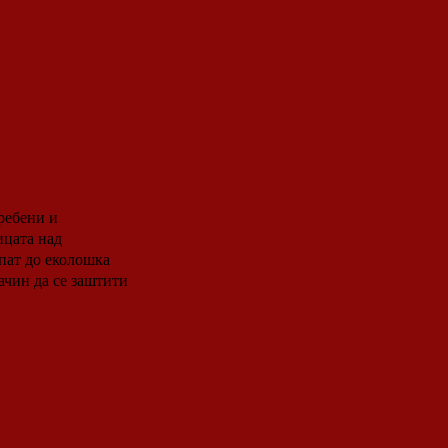
аедничките
ребени и
ицата над
пат до еколошка
ачин да се заштити