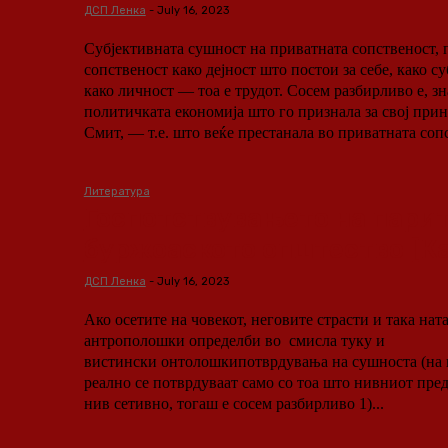
ДСП Ленка
-
July 16, 2023
Субјективната сушност на приватната сопственост, 
сопственост како дејност што постои за себе, како су
како личност — тоа е трудот. Сосем разбирливо е, зн
политичката економија што го признала за свој при
Смит, — т.е. што веќе престанала во приватната сопс
Литература
Госпотствувањето на парит
буржоаското општество [Ка
ДСП Ленка
-
July 16, 2023
Ако осетите на човекот, неговите страсти и така нат
антрополошки определби во смисла туку и
вистински онтолошкипотврдувања на сушноста (на п
реално се потврдуваат само со тоа што нивниот пред
нив сетивно, тогаш е сосем разбирливо 1)...