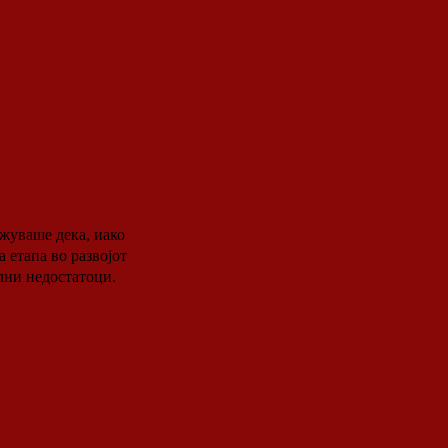
а
а на
ажуваше дека, иако
 етапа во развојот
ални недостатоци.
м [Карл