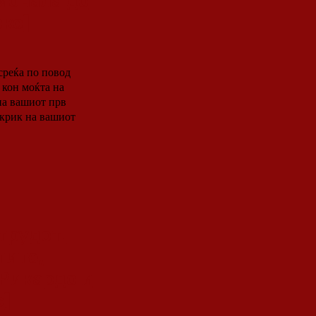
ионала до
кс]
на вашиот прв
 крик на вашиот
трудот.
тите,
 Рикардо и
с]