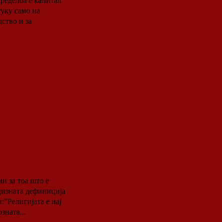
пределба е капитал
уку само на
ство и за
нцизната дефиниција
:”Религијата е нај
зната...