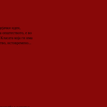
класната
дејачки идеи,
а општеството, е во
 Класата која ги има
тво, истовремено...
истите
ам