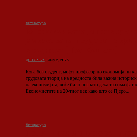
Литература
Како физиката ја потврдув
марксовата трудова теориј
вредност [Пол Кошкот]
ДСП Ленка
-
July 2, 2023
Кога бев студент, мојот професор по економија ни к
трудовата теорија на вредноста била важна историска
на економијата, веќе било познато дека таа има фат
Економистите на 20-тиот век како што се Пјеро...
Литература
Политички индиферентиза