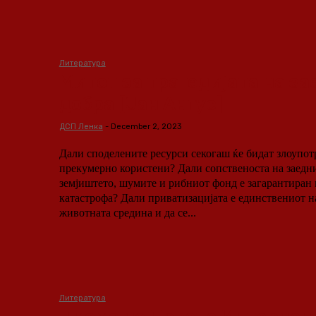
Литература
Митот за трагедијата на з
добра [Јан Ангус]
ДСП Ленка
-
December 2, 2023
Дали споделените ресурси секогаш ќе бидат злоупот
прекумерно користени? Дали сопственоста на заедн
земјиштето, шумите и рибниот фонд е загарантиран 
катастрофа? Дали приватизацијата е единствениот н
животната средина и да се...
Литература