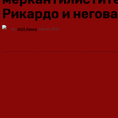
Рикардо и негова
By
ДСП Ленка
July 16, 2023