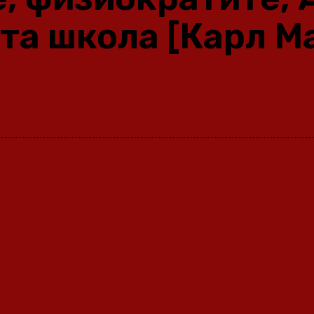
та школа [Карл М
Share