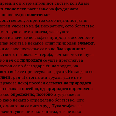
а премин од меркантилниот систем кон Адам
ко-економско
распаѓање на феудалната
 и непосредно
политичко-
опственост, и при тоа само нејзиниот јазик
поред учењето на физиократите, сето богатство
емјата уште не е
капитал
, таа е уште
ила и значење во својата природна особеност и
сепак земјата е некаков општ природен
елемент
,
 има свое постоење само во
благородниот
ството, неговата материја, веднаш достигнува
ако дел од
природата
сѐ уште претставува
постои само благодарејќи на трудот, на
вото веќе се пренесува во трудот. Но заедно со
тивен
труд. На тој начин трудот уште не е
сврзан за некој посебен
елемент на природата
 во некаква
посебна, од природата определена
какво
определено, посебно
отуѓување на
о како некакво определено богатство, што
 одошто на самиот труд. Тука земјата се
екот, уште не како капитал, т.е. не како