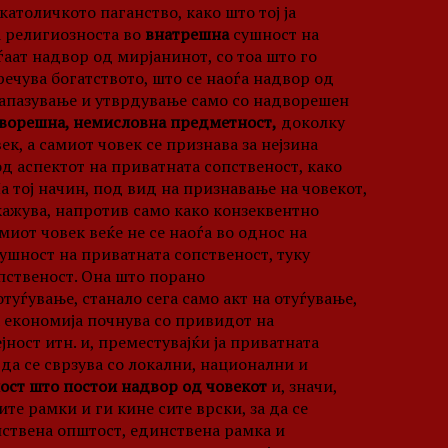
католичкото паганство, како што тој ја
 религиозноста во
внатрешна
сушност на
ѓаат надвор од мирјанинот, со тоа што го
речува богатството, што се наоѓа надвор од
а запазување и утврдување само со надворешен
ворешна, немисловна предметност,
доколку
к, а самиот човек се признава за нејзина
од аспектот на приватната сопственост, како
 На тој начин, под вид на признавање на човекот,
кажува, напротив само како конзеквентно
иот човек веќе не се наоѓа во однос на
шност на приватната сопственост, туку
пственост. Она што порано
туѓување, станало сега само акт на отуѓување,
а економија почнува со привидот на
ност итн. и, преместувајќи ја приватната
 да се сврзува со локални, национални и
ост што постои надвор од човекот
и, значи,
те рамки и ги кине сите врски, за да се
ствена општост, единствена рамка и