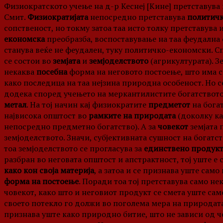
Физиократското учење на д-р Кеснеј [Кине] претставув
Смит.
Физиократијата
непосредно претставува
политич
сопственост, но токму затоа таа исто толку претставува
економска
преобразба, воспоставување на таа феудална с
станува веќе не феудален, туку политичко-економски. С
се состои во
земјата
и
земјоделството
(агрикултурата). З
некаква
посебна
форма на неговото постоење, што има с
како последица на таа нејзина природна особеност. Но 
додека според учењето на меркантилистите богатството
метал
. На тој начин кај физиократите
предметот
на богат
највисока општост во
рамките на природата
(доколку к
непосредно предметно богатство). А за
човекот
земјата 
земјоделството. Значи, субјективната сушност на богатст
тоа земјоделството се прогласува за
единствено продук
разбран во неговата општост и апстрактност, тој уште е 
како кон своја материја
, а затоа и се признава уште само
форма на постоење
. Поради тоа тој претставува само не
човекот, како што и неговиот продукт се смета уште сам
своето потекло го должи во поголема мера на природата,
признава уште како природно битие, што не зависи од чов