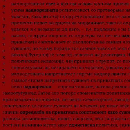
надворешниот
свет
и врз таа основа востана против 
в
укина
надворешната
религиозност со претворање на
т
човекот, како што тој ги одрече поповите што се нао
о
премести попот во срцето на мирјанинот, така се од
р
човекот и е независно од него, — т.е. подложно е н
н
начин; со други зборови, се одречува таа негова
над
а
приватната сопственост се овоплотува во самиот чове
т
сушност; но токму поради тоа самиот човек се зема 
е
што кај Лутер тој се зема од аспектот на религијата.
к
политичката економија, чиј принцип е трудот, се по
с
спроведување на негирањето на човекот, доколку сам
т
надворешната напрегнатост спрема надворешната су
о
самиот станал напрегната сушност на приватната со
т
било
надворешно
[1]
спрема човекот, негово реално о
самоотуѓување. Затоа ако погоре споменатата политичк
признавањето на човекот, неговата самостојност, самодеј
сопственост во самата сушност на човекот, не може веќе
слични
определби на приватната сопственост како сушн
развива космополитска, општа енергија, што ги урнува си
постави на нивно место како
единствена
политика, един