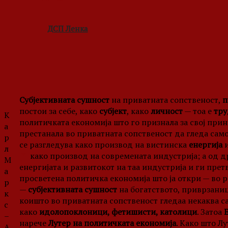
ДСП Ленка
Субјективната сушност
на приватната сопственост,
п
постои за себе, како
субјект
, како
личност
— тоа е
тру
К
политичката економија што го признала за свој при
а
престанала во приватната сопственост да гледа сам
р
се разгледува како производ на вистинска
енергија
и
л
[*]
како производ на современата индустрија; а од др
М
енергијата и развитокот на таа индустрија и ги прет
а
просветена политичка економија што ја откри — во 
р
—
субјективната сушност
на богатството, приврзани
к
коишто во приватната сопственост гледаа некаква 
с
како
идолопоклоници, фетишисти, католици
. Затоа
–
нарече
Лутер на политичката економија
. Како што Л
А