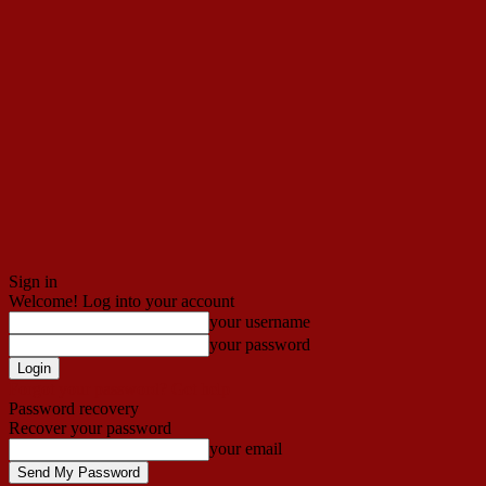
Sign in
Welcome! Log into your account
your username
your password
Forgot your password? Get help
Password recovery
Recover your password
your email