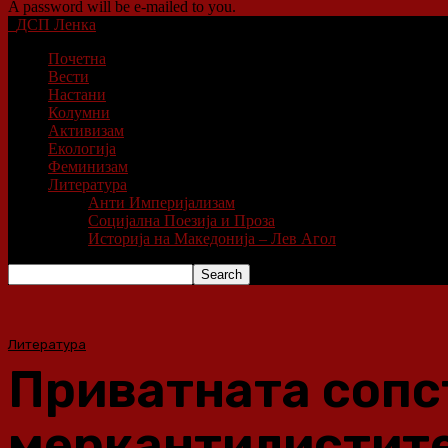
A password will be e-mailed to you.
ДСП Ленка
Почетна
Вести
Настани
Колумни
Активизам
Екологија
Феминизам
Литература
Анти Империјализам
Социјална Поезија и Проза
Историја на Македонија – Лев Агол
Литература
Приватната сопст
меркантилистите