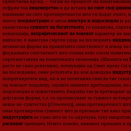
единствена врска, — тогаш во процесот на понатамошни
отфрли тоа
лицемерство
и да истапи
во сиот свој циниз
внимание на сите противречности што ги бодат очите, во 
многу
поеднострано
и затоа
поостро и подоследно
ја ра
единствена
сушност на богатството
, го покажува, спро
концепција,
непријателскиот на човекот
карактер на зак
најпосле, ѝ нанесува смртен удар на последната
индивид
независна форма на приватната сопственост и извор на
феудалната сопственост што станал веќе сосем политичк
спротивставува на политичката економија. (Школата на
расте не само релативно, почнувајќи од Смит преку Сеј 
на последниве, оние резултати до кои доведува
индустр
попротивречен вид, но и во позитивна смисла тие секога
од човекот подалеку, одошто нивните претходници, но
подоследно и повистинито. Бидејќи тие ја претвораат пр
дејствена форма, т.е. го прогласуваат за сушност истовр
некое не-суштество [(Unwesen)], онаа противречност што
онаа противречна сушност што ја признале тие како пр
индустријата
не само што не го одречува, туку напроти
раскинат
принцип. Нешто повеќе, нивниот принцип и пр