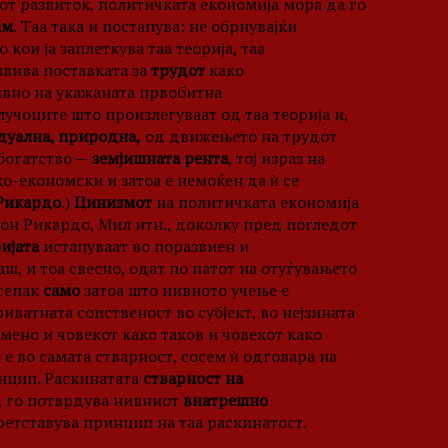
от развиток, политичката економија мора да го
ам
. Таа така и постапува: не обрнувајќи
кои ја заплеткува таа теорија, таа
звива поставката за
трудот
како
тивно на укажаната првобитна
лучоците што произлегуваат од таа теорија и,
уална, природна,
од движењето на трудот
 богатство —
земјишната рента
, тој израз на
о-економски и затоа е немоќен да ѝ се
Рикардо
.)
Цинизмот
на политичката економија
кон Рикардо, Мил итн., доколку пред погледот
ијата
истапуваат во поразвиен и
ш, и тоа свесно, одат по патот на отуѓувањето
 сепак
само
затоа што нивното учење е
иватната сопственост во субјект, во нејзината
емено и човекот како таков и човекот како
 е во самата стварност, сосем ѝ одговара на
инцип. Раскинатата
стварност на
в, го потврдува нивниот
внатрешно
етставува принцип на таа раскинатост.