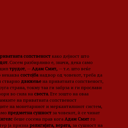
риватната сопственост
како дејност што
дот
. Сосем разбирливо е, значи, дека само
нцип
трудот
, —
Адам Смит,
— т.е. што веќе
о некаква
состојба
надвор од човекот, треба да
 стварно
движење
на приватната сопственост,
уга страна, токму таа ги забрза и ги прослави
вори во сила на
свеста
. Ете зошто на оваа
рамките на приватната сопственост
ците на монетарниот и меркантилниот систем,
само
предметна сушност
за човекот, ѝ се чинат
Енгелс
беше сосема прав кога
Адам Смит
го
утер ја призна
религијата, верата,
за сушност на