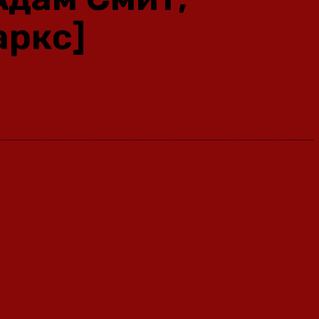
аркс]