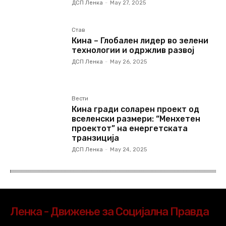
ДСП Ленка
-
May 27, 2025
Став
Кина – Глобален лидер во зелени
технологии и одржлив развој
ДСП Ленка
-
May 26, 2025
Вести
Кина гради соларен проект од
вселенски размери: “Менхетен
проектот” на енергетската
транзиција
ДСП Ленка
-
May 24, 2025
Ленка - Движење за Социјална Правда