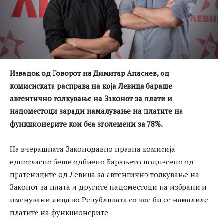
Извадок од Говорот на Димитар Апасиев, од
комисиската расправа на која Левица бараше
автентично толкување на Законот за плати и
надоместоци заради намалување на платите на
функционерите кои беа зголемени за 78%.
На вчерашната Законодавно правна комисија
едногласно беше одбиено Барањето поднесено од
пратениците од Левица за автентично толкување на
Законот за плата и другите надоместоци на избрани и
именувани лица во Републиката со кое би се намалиле
платите на функционерите.