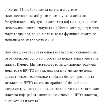
„Членот 11 од Законот за плата и другите
надоместоци на избрани и именувани лица во
Републиката е збунувачкиот член кој ги создаде сите
недоумици после одлуката на Уставниот суд од месец
март годинава, со која платите на функционерите се
покачија за неверојатни 78%.
Цениме дека забуната е настаната со толкувањето на
овој член, односно во ‘просечно исплатената месечна
плата’. Имено, Министерството за финансии толкува
дека тоа е БРУТО плата, додека ние мислиме дека
граматичкото толкување треба да биде ‘просечната
исплатена НЕТО плата по вработен’, бидејќи ако
гледаме трудово-правно, исплаќањето на платата или
платата која работникот ја носи дома е НЕТО платата,
а не БРУТО платата.“