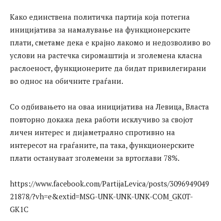
Како единствена политичка партија која потегна
иницијатива за намалување на функционерските
плати, сметаме дека е крајно лакомо и недозволиво во
услови на растечка сиромаштија и зголемена класна
раслоеност, функционерите да бидат привилегирани
во однос на обичните граѓани.
Со одбивањето на оваа иницијатива на Левица, Власта
повторно докажа дека работи исклучиво за својот
личен интерес и дијаметрално спротивно на
интересот на граѓаните, па така, функционерските
плати остануваат зголемени за вртоглави 78%.
https://www.facebook.com/PartijaLevica/posts/3096949049
21878/?vh=e&extid=MSG-UNK-UNK-UNK-COM_GK0T-
GK1C