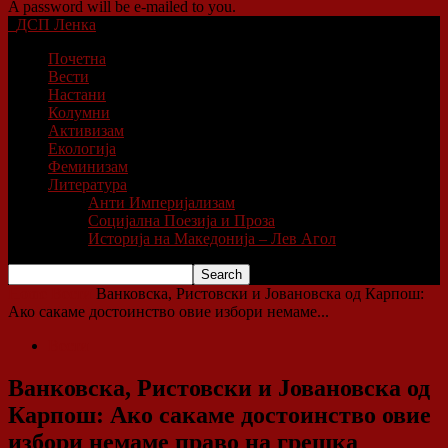
A password will be e-mailed to you.
ДСП Ленка
Почетна
Вести
Настани
Колумни
Активизам
Екологија
Феминизам
Литература
Анти Империјализам
Социјална Поезија и Проза
Историја на Македонија – Лев Агол
Home
Вести
Ванковска, Ристовски и Јовановска од Карпош:
Ако сакаме достоинство овие избори немаме...
Вести
Ванковска, Ристовски и Јовановска од
Карпош: Ако сакаме достоинство овие
избори немаме право на грешка