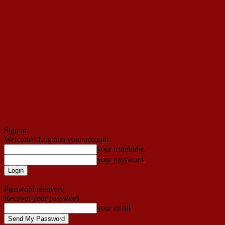
Sign in
Welcome! Log into your account
your username
your password
Forgot your password? Get help
Password recovery
Recover your password
your email