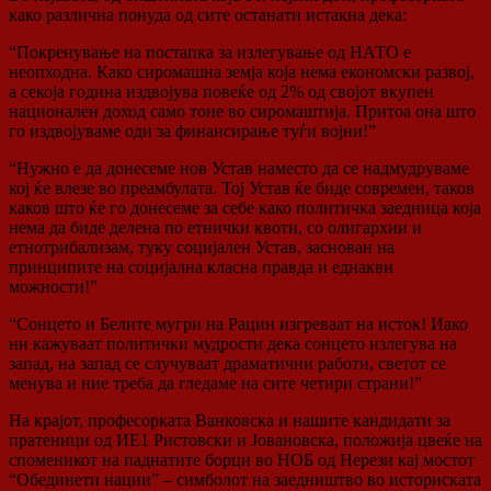
како различна понуда од сите останати истакна дека:
“Покренување на постапка за излегување од НАТО е
неопходна. Како сиромашна земја која нема економски развој,
а секоја година издвојува повеќе од 2% од својот вкупен
национален доход само тоне во сиромаштија. Притоа она што
го издвојуваме оди за финансирање туѓи војни!”
“Нужно е да донесеме нов Устав наместо да се надмудруваме
кој ќе влезе во преамбулата. Тој Устав ќе биде современ, таков
каков што ќе го донесеме за себе како политичка заедница која
нема да биде делена по етнички квоти, со олигархии и
етнотрибализам, туку социјален Устав, заснован на
принципите на социјална класна правда и еднакви
можности!”
“Сонцето и Белите мугри на Рацин изгреваат на исток! Иако
ни кажуваат политички мудрости дека сонцето излегува на
запад, на запад се случуваат драматични работи, светот се
менува и ние треба да гледаме на сите четири страни!”
На крајот, професорката Ванковска и нашите кандидати за
пратеници од ИЕ1 Ристовски и Јовановска, положија цвеќе на
споменикот на паднатите борци во НОБ од Нерези кај мостот
“Обединети нации” – симболот на заедништво во историската