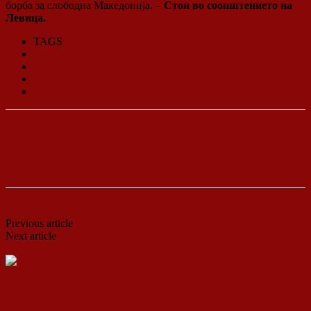
борба за слободна Македонија. –
Стои во соопштението на
Левица.
TAGS
Ванковска
Дарко Ристовски
Катерина Јовановска
Левица
Previous article
Руската економија продолжува да расте
Next article
Левица: Црвениот бран пристигнува во Куманово
на 11ти Април
ДСП Ленка
RELATED ARTICLES
MORE FROM AUTHOR