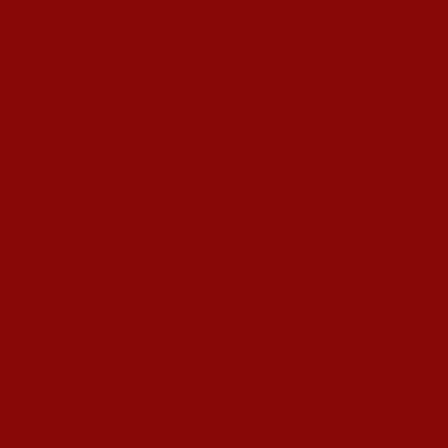
Кина гради соларен проект од вселенски
размери: “Менхетен проектот” на енергетската
транзиција
Обидот на Трамп да ги подели Русија и Кина
УНИЦЕФ: Секое трето дете во Македонија
живее во сиромаштија
Ленка - Движење за Социјална Правда