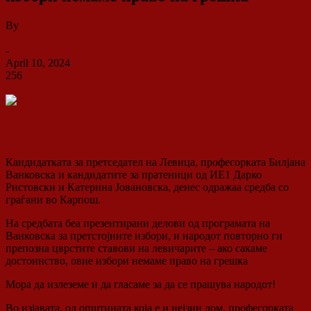
By
ДСП Ленка
-
April 10, 2024
256
0
Кандидатката за претседател на Левица, професорката Билјана
Ванковска и кандидатите за пратеници од ИЕ1 Дарко
Ристовски и Катерина Јовановска, денес одражаа средба со
граѓани во Карпош.
На средбата беа презентирани делови од програмата на
Ванковска за претстојните избори, и народот повторно ги
препозна цврстите ставови на левичарите – ако сакаме
достоинство, овие избори немаме право на грешка
Мора да излеземе и да гласаме за да се прашува народот!
Во изјавата, од општината која е и нејзин дом, професорката