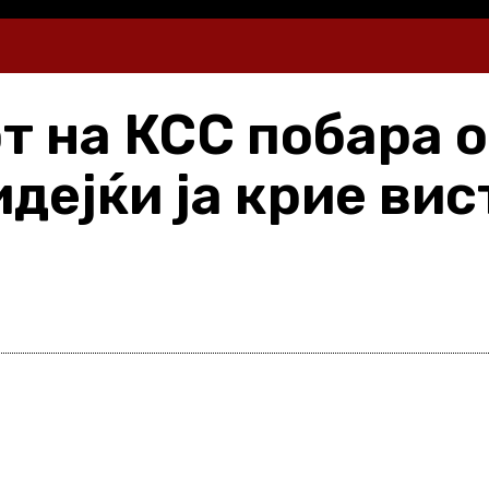
т на КСС побара о
дејќи ја крие ви
Share