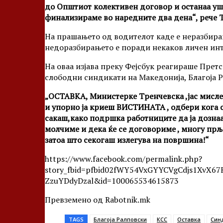
до Општиот колективен договор и останаа уш
финализираме во наредните два дена“, рече 
На прашањето од водителот каде е неразбира
недоразбирањето е поради некаков личен инт
На оваа изјава преку Фејсбук реагираше Прет
слободни синдикати на Македонија, Благоја Р
„ОСТАВКА, Министерке Тренчевска ,јас мислев
и упорно ја криеш ВИСТИНАТА , одбери кога с
сакаш,како подршка работниците да ја дознаа
молчиме и дека ќе се договориме , многу прља
затоа што секогаш излегува на површина!“
https://www.facebook.com/permalink.php?
story_fbid=pfbid02fWY54VxGYYCVgCdjs1XvX6
ZzuYDdyDzal&id=100065534615873
Превземено од Rabotnik.mk
TAGS
Благоја Ралповски
КСС
Оставка
Син