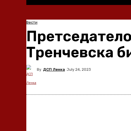
Вести
Претседатело
Тренчевска би
By
ДСП Ленка
July 24, 2023