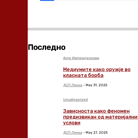
Share
Последно
Анти Империјализам
Медиумите како оружје во
класната борба
ДСП Ленка
-
May 31, 2025
Uncategorized
Зависноста како феномен
предизвикан од материјални
услови
ДСП Ленка
-
May 27, 2025