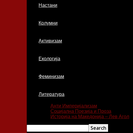
Настани
Колумни
Активизам
Екологија
Феминизам
Литература
Анти Империјализам
Социјална Поезија и Проза
Историја на Македонија – Лев Агол