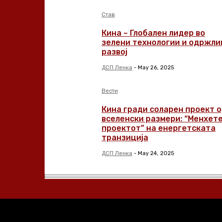
Став
Кина – Глобален лидер во
зелени технологии и одржли
развој
ДСП Ленка
-
May 26, 2025
Вести
Кина гради соларен проект 
вселенски размери: “Менхет
проектот” на енергетската
транзиција
ДСП Ленка
-
May 24, 2025