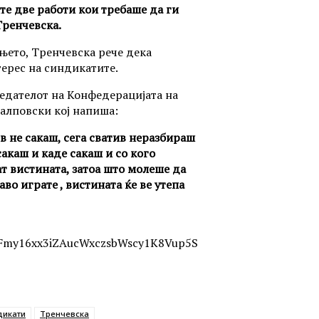
те две работи кои требаше да ги
Тренчевска.
њето, Тренчевска рече дека
ерес на синдикатите.
седателот на Конфедерацијата на
алповски кој напиша:
 не сакаш, сега сватив неразбираш
акаш и каде сакаш и со кого
т вистината, затоа што молеше да
во играте , вистината ќе ве утепа
7Fmy16xx3iZAucWxczsbWscy1K8Vup5S
дикати
Тренчевска