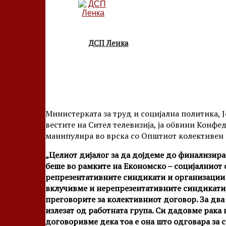
ДСП Ленка
Министерката за труд и социјална политика, Ј
вестите на Сител телевизија, ја обвини Конфе
манипулира во врска со Општиот колективен д
„Целиот дијалог за да дојдеме до финализир
беше во рамките на Економско – социјалниот с
репрезентативните синдикати и организации 
вклучивме и нерепрезентативните синдикати,
преговорите за колективниот договор. За два
излезат од работната група. Си дадовме рака
договоривме дека тоа е она што одговара за 