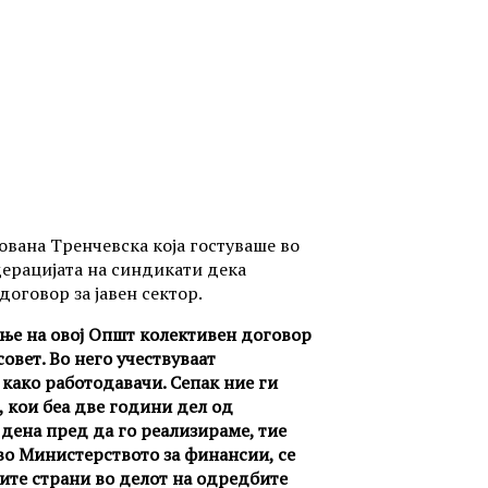
ована Тренчевска која гостуваше во
дерацијата на синдикати дека
оговор за јавен сектор.
ање на овој Општ колективен договор
овет. Во него учествуваат
како работодавачи. Сепак ние ги
 кои беа две години дел од
 дена пред да го реализираме, тие
 во Министерството за финансии, се
сите страни во делот на одредбите