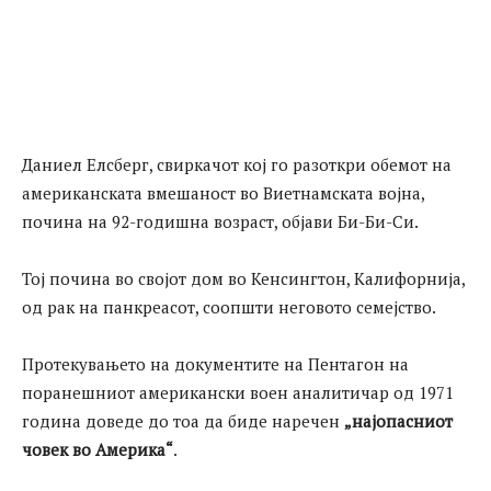
Даниел Елсберг, свиркачот кој го разоткри обемот на
американската вмешаност во Виетнамската војна,
почина на 92-годишна возраст, објави Би-Би-Си.
Тој почина во својот дом во Кенсингтон, Калифорнија,
од рак на панкреасот, соопшти неговото семејство.
Протекувањето на документите на Пентагон на
поранешниот американски воен аналитичар од 1971
година доведе до тоа да биде наречен
„најопасниот
човек во Америка“
.