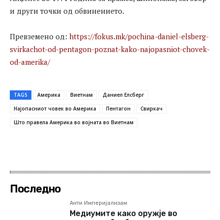
и други точки од обвинението.
Превземено од:
https://fokus.mk/pochina-daniel-elsberg-
svirkachot-od-pentagon-poznat-kako-najopasniot-chovek-
od-amerika/
TAGS
Америка
Виетнам
Даниел Елсберг
Најопасниот човек во Америка
Пентагон
Свиркач
Што правела Америка во војната во Виетнам
Последно
Анти Империјализам
Медиумите како оружје во