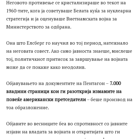
Неговото противење се кристализираше во текот на
1960-тите, кога ја советуваше Белата куќа за нуклеарна
стратегија и ја оценуваше Виетнамската војна за
Министерството за одбрана.
Она што Елсберг го научил во тој период, натежнало
на неговата совест. Ако само јавноста знаеше, мислеше
тој, политичкиот притисок за завршување на војната
може да се покаже како неодолив.
Објавувањето на документите на Пентагон –
7.000
владини страници кои ги разоткрија измамите на
повеќе американски претседатели
– беше производ на
тоа образложение.
Објавите во весниците беа во спротивност со јавните
изјави на владата за војната и откритијата што ги