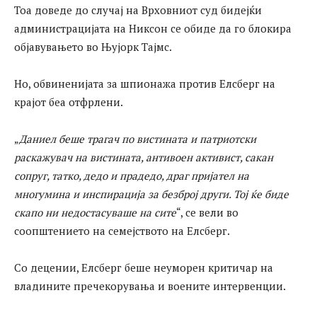
Тоа доведе до случај на Врховниот суд бидејќи
администрацијата на Никсон се обиде да го блокира
објавувањето во Њујорк Тајмс.
Но, обвиненијата за шпионажа против Елсберг на
крајот беа отфрлени.
„
Даниел беше трагач по вистината и патриотски
раскажувач на вистината, антивоен активист, сакан
сопруг, татко, дедо и прадедо, драг пријател на
многумина и инспирација за безброј други. Тој ќе биде
скапо ни недостасуваше на сите
“, се вели во
соопштението на семејството на Елсберг.
Со децении, Елсберг беше неуморен критичар на
владините пречекорувања и воените интервенции.