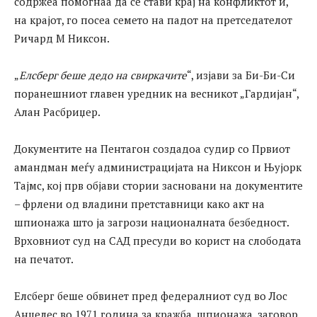
содржеа помогнаа да се стави крај на конфликтот и,
на крајот, го посеа семето на падот на претседателот
Ричард М Никсон.
„
Елсберг беше дедо на свиркачите
“, изјави за Би-Би-Си
поранешниот главен уредник на весникот „Гардијан“,
Алан Расбриџер.
Документите на Пентагон создадоа судир со Првиот
амандман меѓу администрацијата на Никсон и Њујорк
Тајмс, кој прв објави стории засновани на документите
– фрлени од владини претставници како акт на
шпионажа што ја загрози националната безбедност.
Врховниот суд на САД пресуди во корист на слободата
на печатот.
Елсберг беше обвинет пред федералниот суд во Лос
Анџелес во 1971 година за кражба, шпионажа, заговор