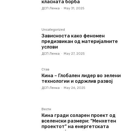
класната борба
ДСП Ленка
-
May 31, 2025
Uncategorized
Зависноста како феномен
предизвикан од материјалните
услови
ДСП Ленка
-
May 27, 2025
Став
Кина – Глобален лидер во зелени
технологии и одржлив развој
ДСП Ленка
-
May 26, 2025
Вести
Кина гради соларен проект од
вселенски размери: “Менхетен
проектот” на енергетската