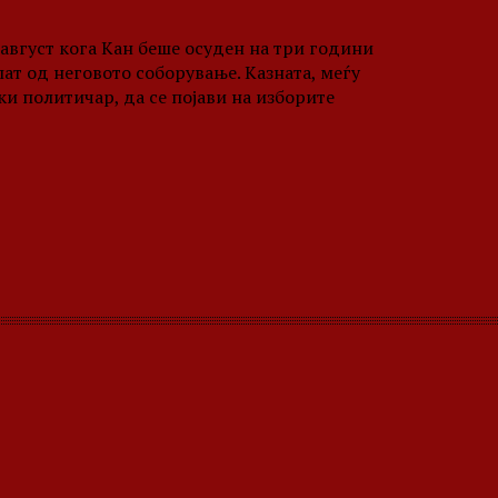
 август кога Кан беше осуден на три години
ат од неговото соборување. Казната, меѓу
ки политичар, да се појави на изборите