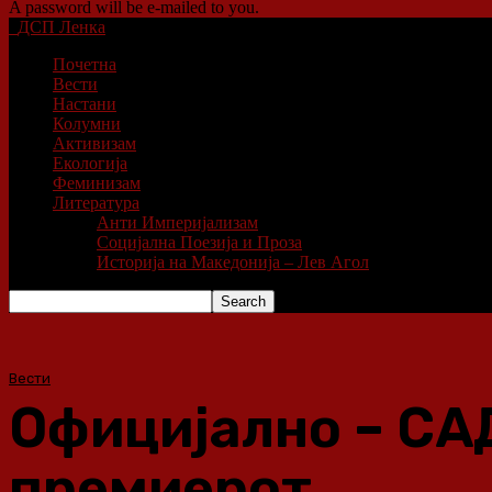
A password will be e-mailed to you.
ДСП Ленка
Почетна
Вести
Настани
Колумни
Активизам
Екологија
Феминизам
Литература
Анти Империјализам
Социјална Поезија и Проза
Историја на Македонија – Лев Агол
Вести
Официјално – СА
премиерот