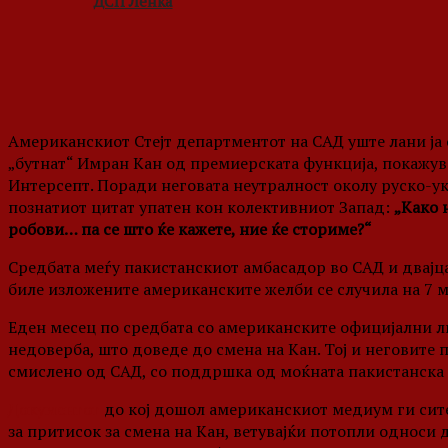
ДСП Ленка
Американскиот Стејт департментот на САД уште лани ја 
„бутнат“ Имран Кан од премиерската функција, покажу
Интерсепт. Поради неговата неутралност околу руско-у
познатиот цитат упатен кон колективниот Запад:
„Како 
робови… па се што ќе кажете, ние ќе сториме?“
Средбата меѓу пакистанскиот амбасадор во САД и двајца
биле изложените американските желби се случила на 7 
Еден месец по средбата со американските официјални ли
недоверба, што доведе до смена на Кан. Тој и неговите
смислено од САД, со поддршка од моќната пакистанска 
Документот
до кој дошол американскиот медиум ги сит
за притисок за смена на Кан, ветувајќи потопли односи д