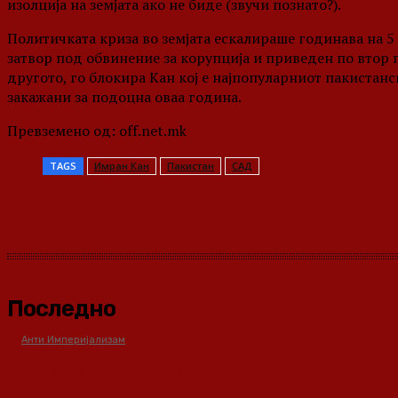
изолција на земјата ако не биде (звучи познато?).
Политичката криза во земјата ескалираше годинава на 5
затвор под обвинение за корупција и приведен по втор п
другото, го блокира Кан кој е најпопуларниот пакистанс
закажани за подоцна оваа година.
Превземено од: off.net.mk
TAGS
Имран Кан
Пакистан
САД
Share
Последно
Анти Империјализам
Медиумите како оружје во класната
борба