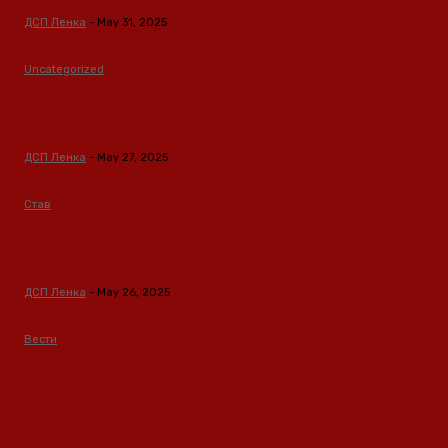
ДСП Ленка
-
May 31, 2025
Uncategorized
Зависноста како феномен
предизвикан од материјалните услови
ДСП Ленка
-
May 27, 2025
Став
Кина – Глобален лидер во зелени
технологии и одржлив развој
ДСП Ленка
-
May 26, 2025
Вести
Кина гради соларен проект од
вселенски размери: “Менхетен
проектот” на енергетската
транзиција