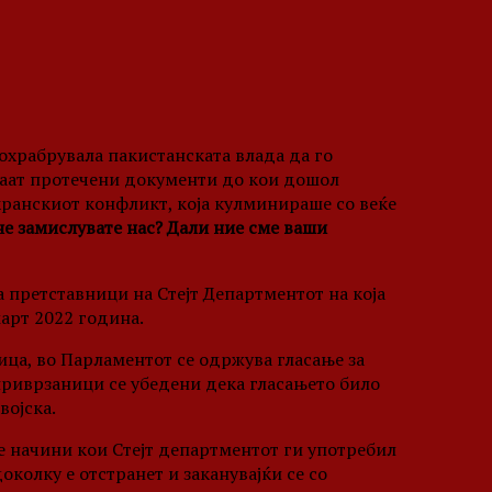
охрабрувала пакистанската влада да го
ваат протечени документи до кои дошол
кранскиот конфликт, која кулминираше со веќе
не замислувате нас? Дали ние сме ваши
 претставници на Стејт Департментот на која
март 2022 година.
ца, во Парламентот се одржува гласање за
 приврзаници се убедени дека гласањето било
војска.
е начини кои Стејт департментот ги употребил
околку е отстранет и заканувајќи се со