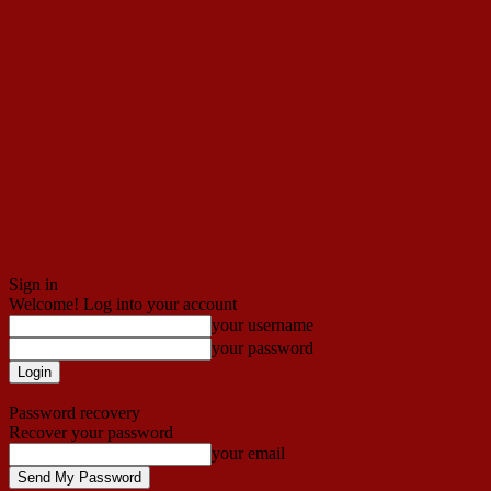
Sign in
Welcome! Log into your account
your username
your password
Forgot your password? Get help
Password recovery
Recover your password
your email