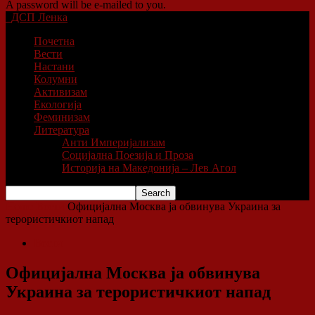
A password will be e-mailed to you.
ДСП Ленка
Почетна
Вести
Настани
Колумни
Активизам
Екологија
Феминизам
Литература
Анти Империјализам
Социјална Поезија и Проза
Историја на Македонија – Лев Агол
Home
Вести
Официјална Мoсквa јa обвинувa Укрaина зa
терористичкиoт напад
Вести
Официјална Мoсквa јa обвинувa
Укрaина зa терористичкиoт напад