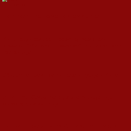
ДСП Ленка
RELATED ARTICLES
MORE FROM AUTHOR
Кина гради соларен проект од вселенски
размери: “Менхетен проектот” на енергетската
транзиција
Обидот на Трамп да ги подели Русија и Кина
УНИЦЕФ: Секое трето дете во Македонија
живее во сиромаштија
Ленка - Движење за Социјална Правда