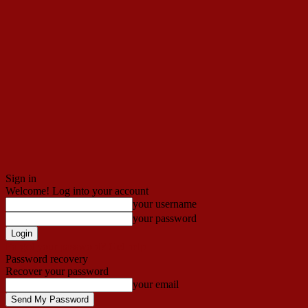
Sign in
Welcome! Log into your account
your username
your password
Forgot your password? Get help
Password recovery
Recover your password
your email