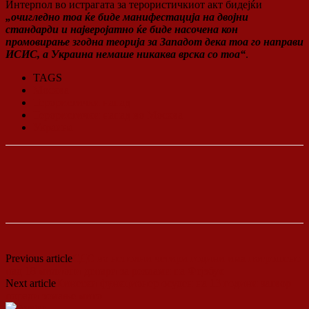
Интерпол во истрагата за терористичкиот акт бидејќи
„очигледно тоа ќе биде манифестација на двојни
стандарди и најверојатно ќе биде насочена кон
промовирање згодна теорија за Западот дека тоа го направи
ИСИС, а Украина немаше никаква врска со тоа“
.
TAGS
Москва
Терористички напад
Терористички напад во Москва
Украина
Previous article
СДС во неполни четири години има потрошено
над 18 милиони денари за реклами на Фејзбук
Next article
Кинески функционер осуден на 13 години затвор
поради земање мито