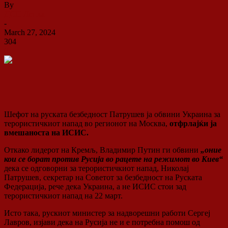
By
ДСП Ленка
-
March 27, 2024
304
0
Шефот на руската безбедност Патрушев ја обвини Украина за
терористичкиот напад во регионот на Москва,
отфрлајќи ја
вмешаноста на ИСИС.
Откако лидерот на Кремљ, Владимир Путин ги обвини
„оние
кои се борат против Русија во рацете на режимот во Киев“
дека се одговорни за терористичкиот напад, Николај
Патрушев, секретар на Советот за безбедност на Руската
Федерација, рече дека Украина, а не ИСИС стои зад
терористичкиот напад на 22 март.
Исто така, рускиот министер за надворешни работи Сергеј
Лавров, изјави дека на Русија не и е потребна помош од