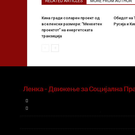
RELATED ARTICLES
MORE FROM AUTHOR
Кина гради соларен проект од
Обидот на 
вселенски размери: “Менхетен
Русија и Ки
проектот” на енергетската
транзиција
Ленка - Движење за Социјална Пр