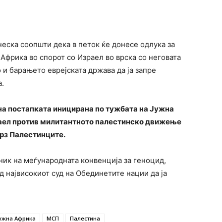
еска соопшти дека в петок ќе донесе одлука за
Африка во спорот со Израел во врска со неговата
о и барањето еврејската држава да ја запре
а.
а постапката иницирана по тужбата на Јужна
раел против милитантното палестинско движење
рз Палестинците.
сник на меѓународната конвенција за геноцид,
д највисокиот суд на Обединетите нации да ја
ужна Африка
МСП
Палестина