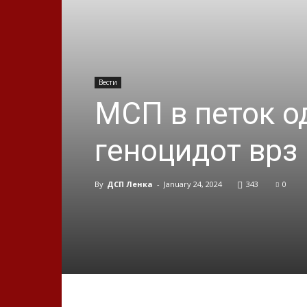
Вести
МСП в петок од
геноцидот врз 
By
ДСП Ленка
-
January 24, 2024
343
0