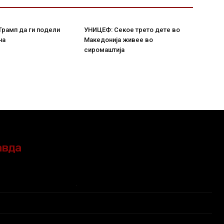
Трамп да ги подели
УНИЦЕФ: Секое трето дете во
на
Македонија живее во
сиромаштија
авда