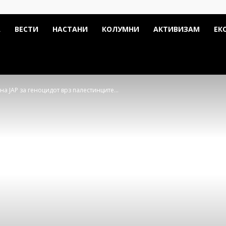
А
ВЕСТИ
НАСТАНИ
КОЛУМНИ
АКТИВИЗАМ
ЕК
на ЈАР за геноцидот врз палестинците...