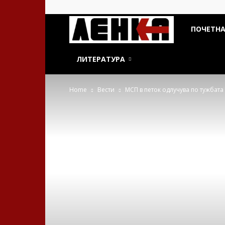
ДСП
ПОЧЕТН
Ленка
ЛИТЕРАТУРА
Home
Вести
МСП в петок одлучува по тужбата 