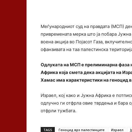
Меѓународниот суд на правдата (МСП) ден
привремената мерка што ја побара Јужна 
воена акција во Појасот Газа, вклучителн
офанзивата на таа палестинска териториј
Одлуката на МСП е прелиминарна фаза н
Африка која смета дека акцијата на Из
Хамас има карактеристики на геноцид в
Израел, кој како и Јужна Африка е потпи
одлучно ги отфрла овие тврдења и бара о
отфрли тужбата.
TAGS
Геноцид врз палестинците
Израел
Ј