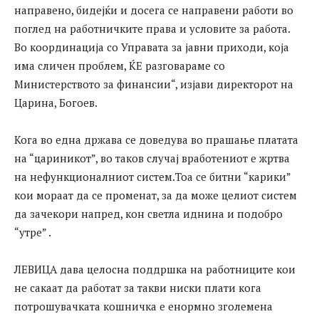
направено, бидејќи и досега се направени работи во
поглед на работничките права и условите за работа.
Во координација со Управата за јавни приходи, која
има сличен проблем, ЌЕ разговараме со
Министерството за финансии“, изјави директорот на
Царина, Богоев.
Кога во една држава се доведува во прашање платата
на “цариникот”, во таков случај вработениот е жртва
на нефункционалниот систем.Тоа се битни “карики”
кои мораат да се променат, за да може целиот систем
да зачекори напред, кон светла иднина и подобро
“утре” .
ЛЕВИЦА дава целосна поддршка на работниците кои
не сакаат да работат за такви ниски плати кога
потрошувачката кошничка е енормно зголемена