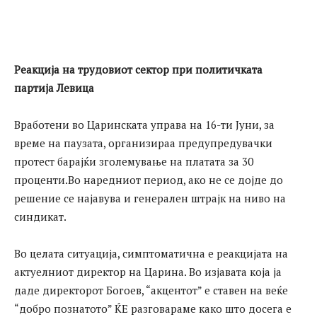
Реакција на трудовиот сектор при политичката
партија Левица
Вработени во Царинската управа на 16-ти Јуни, за
време на паузата, организираа предупредувачки
протест барајќи зголемување на платата за 30
проценти.Во наредниот период, ако не се дојде до
решение се најавува и генерален штрајк на ниво на
синдикат.
Во целата ситуација, симптоматична е реакцијата на
актуелниот директор на Царина. Во изјавата која ја
даде директорот Богоев, “акцентот” е ставен на веќе
“добро познатото” ЌЕ разговараме како што досега е