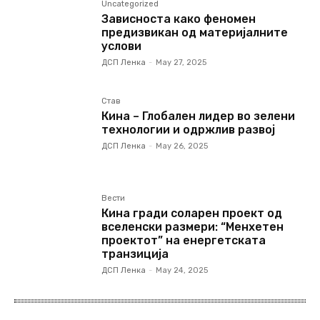
Uncategorized
Зависноста како феномен
предизвикан од материјалните
услови
ДСП Ленка
-
May 27, 2025
Став
Кина – Глобален лидер во зелени
технологии и одржлив развој
ДСП Ленка
-
May 26, 2025
Вести
Кина гради соларен проект од
вселенски размери: “Менхетен
проектот” на енергетската
транзиција
ДСП Ленка
-
May 24, 2025