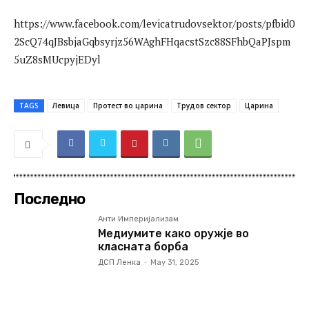
https://www.facebook.com/levicatrudovsektor/posts/pfbid0
2ScQ74qJBsbjaGqbsyrjz56WAghFHqacstSzc88SFhbQaPJspm
5uZ8sMUcpyjEDyl
TAGS
Левица
Протест во царина
Трудов сектор
Царина
Последно
Анти Империјализам
Медиумите како оружје во
класната борба
ДСП Ленка
-
May 31, 2025