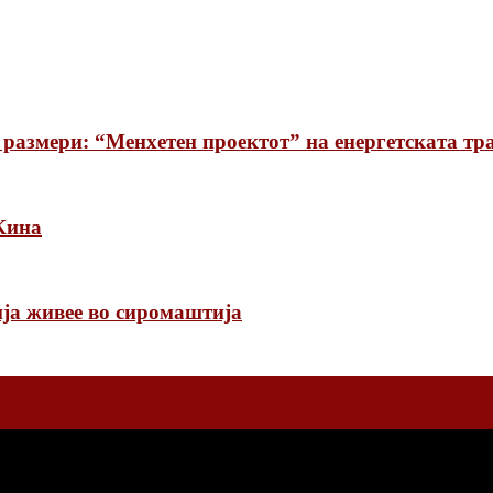
 размери: “Менхетен проектот” на енергетската тр
 Кина
ја живее во сиромаштија