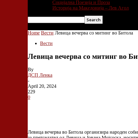
Социјална Поезија и Проза
Историја на Македонија – Лев Агол
Home
Вести
Левица вечерва со митинг во Битола
Вести
Левица вечерва со митинг во Б
By
ДСП Ленка
-
April 20, 2024
229
0
Левица вечерва во Битола организира народен собир
за претседател од Левица и Јована Мојсоска, носит