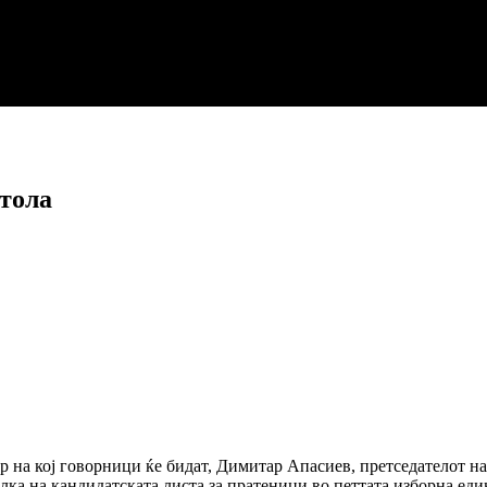
итола
 на кој говорници ќе бидат, Димитар Апасиев, претседателот на
елка на кандидатската листа за пратеници во петтата изборна еди