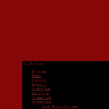
ДСП Ленка
Почетна
Вести
Настани
Колумни
Активизам
Екологија
Феминизам
Литература
Анти Империјализам