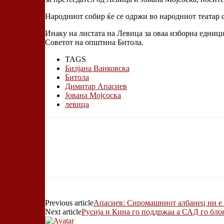
Народниот собир ќе се одржи во народниот театар с
Инаку на листата на Левица за оваа изборна едници
Советот на општина Битола.
TAGS
Билјана Ванковска
Битола
Димитар Апасиев
Јована Мојсоска
левица
Previous article
Апасиев: Сиромашниот албанец ни е
Next article
Русија и Кина го поддржаа а САД го бл