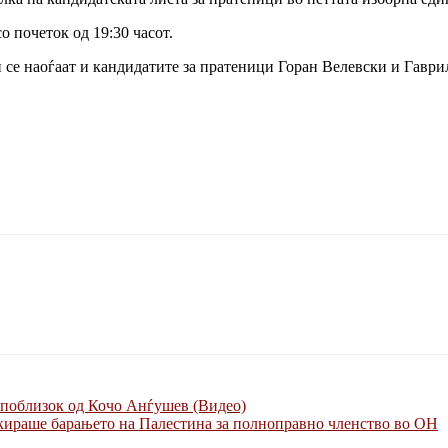
о почеток од 19:30 часот.
 се наоѓаат и кандидатите за пратеници Горан Велевски и Гаври
 поблизок од Кочо Анѓушев (Видео)
окираше барањето на Палестина за полноправно членство во ОН