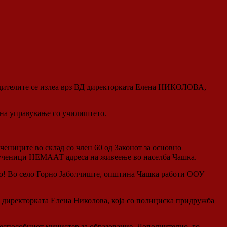
родителите се излеа врз ВД директорката Елена НИКОЛОВА,
 на управување со училиштето.
чениците во склад со член 60 од Законот за основно
те ученици НЕМААТ адреса на живеење во населба Чашка.
ето! Во село Горно Јаболчиште, општина Чашка работи ООУ
ВД директорката Елена Николова, која со полициска придружба
неспособниот министер за образование. Дополнително, го