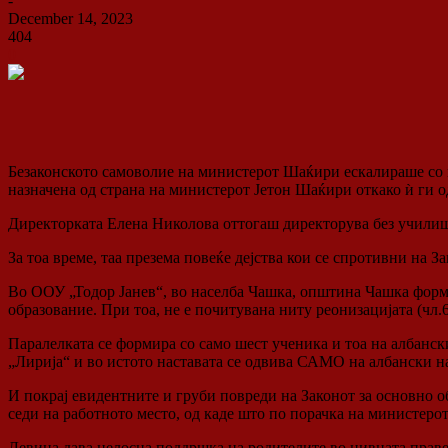
-
December 14, 2023
404
0
Безаконското самоволие на министерот Шаќири ескалираше со 
назначена од страна на министерот Јетон Шаќири откако ѝ ги 
Директорката Елена Николова оттогаш директорува без училиш
За тоа време, таа презема повеќе дејства кои се спротивни на З
Во ООУ „Тодор Јанев“, во населба Чашка, општина Чашка формир
образование. При тоа, не е почитувана ниту реонизацијата (ч
Паралелката се формира со само шест ученика и тоа на албанс
„Лирија“ и во истото наставата се одвива САМО на албански на
И покрај евидентните и груби повреди на Законот за основно о
седи на работното место, од каде што по порачка на министеро
Левица дава целосна поддршка на родителите во нивната праве