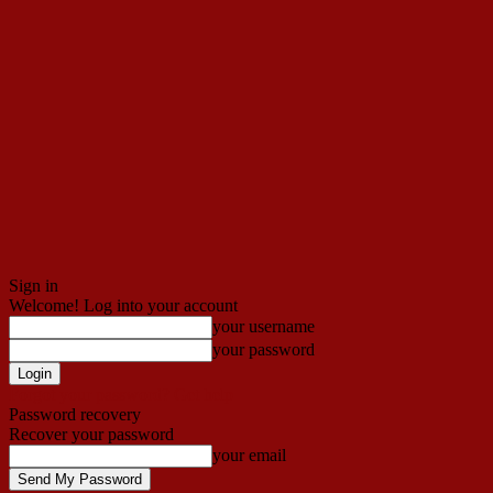
Sign in
Welcome! Log into your account
your username
your password
Forgot your password? Get help
Password recovery
Recover your password
your email