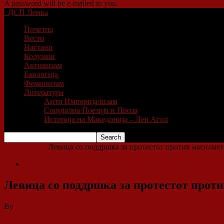
A password will be e-mailed to you.
ДСП Ленка
Почетна
Вести
Настани
Колумни
Активизам
Екологија
Феминизам
Литература
Анти Империјализам
Социјална Поезија и Проза
Историја на Македонија – Лев Агол
Home
Вести
Левица со поддршка за протестот против насилиет
Вести
Левица со поддршка за протестот прот
By
ДСП Ленка