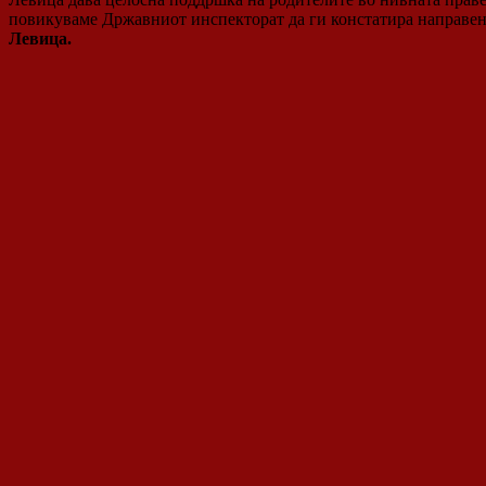
повикуваме Државниот инспекторат да ги констатира направен
Левица.