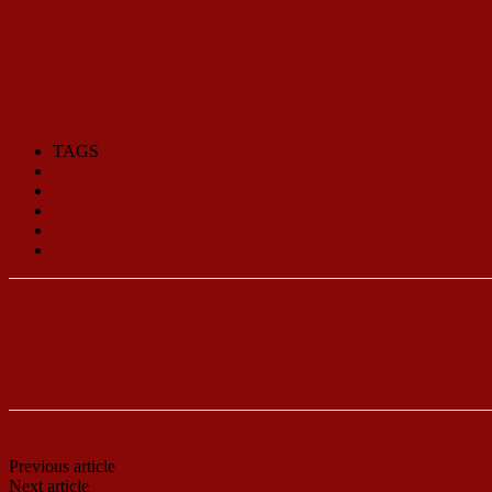
TAGS
Албанска паралелка
Елена Николова
Јетон Шаќири
левица
Чашка
Previous article
Левица: Прокиснатите кровови во Скопје Север с
Next article
ОН: Помошта не стигнува до гладните во Газа