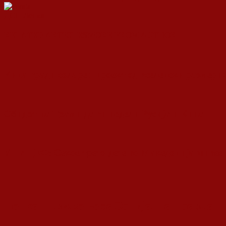
ДСП Ленка
RELATED ARTICLES
MORE FROM AUTHOR
Кина гради соларен проект од вселенски размери:
Обидот на Трамп да ги подели Русија и Кина
УНИЦЕФ: Секое трето дете во Македонија живее
Ленка - Движење за Социјална Правда