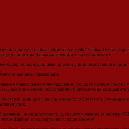
гневни протести на населението од населба Чашка. Гневот на 
одзеде на општина Чашка ингеренциите врз училиштето.
ен одбор, игнорирајќи дека по закон училишниот одбор е орган
аконот за основно образование.
ана е паралелка во прво одделение ,без да се изврши упис на у
л.63 од Закон за основно образование). Родителите на запишани
ки наставен јазик што е во спротивност со Статутот на училишт
ставен јазик.
бразование, полицијата место да го штити законот, ја заштити 
т Јетон Шаќири продолжува да го крши законот!
дна борба против кршењето на законите, што го спроведува нај