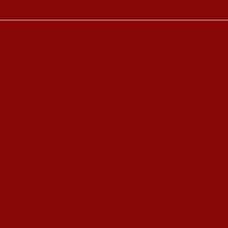
авјани добиле работни дозволи за во Словенија
 на Црвена Младина
 “Менхетен проектот” на енергетската транзиција
 во сиромаштија