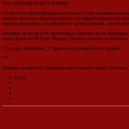
ТОА, ВООПШТО НЕ Е ТОЧНО!
Со леб и сол пред Офицерскиот дом во Скопје на главниот пло
комитет што тој гo формира заедно со Стефан Стефанов кој беше
сакаа на бугарските „ослободители” да им направат „свечен пре
Скопјани на бугарските окупаторски единици не им приредија та
наоѓа Домот на ЈНА (ул. Маршал Тито) ги опсипаа со камчиња и
“У-у-у-у-а, опинчари” и “Вратете се од каде што сте дошле!”
***
Извадок од книгата: “Судењата како последен пораз” од Јован
TAGS
Бугарскиот фашистички окупатор
Втора светска војна
ОМО Илинден
фабрикација на историјата