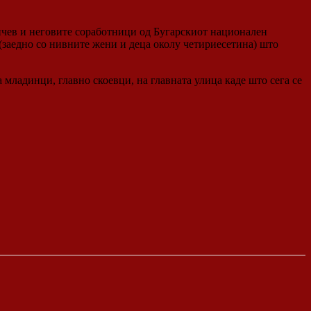
инчев и неговите соработници од Бугарскиот национален
 (заедно со нивните жени и деца околу четириесетина) што
 младинци, главно скоевци, на главната улица каде што сега се