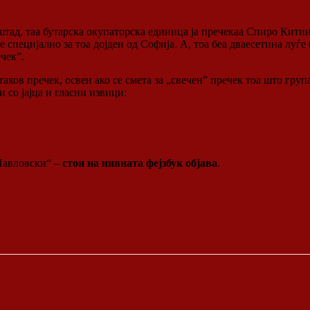
штад, таа бутарска окупаторска единица ја пречекаа Спиро Кит
 специјално за тоа дојден од Софија. А, тоа беа дваесетина луѓе
чек”.
ков пречек, освен ако се смета за „свечен” пречек тоа што група
 со јајца и гласни извици:
 Павловски“ –
стои на нивната фејзбук објава
.