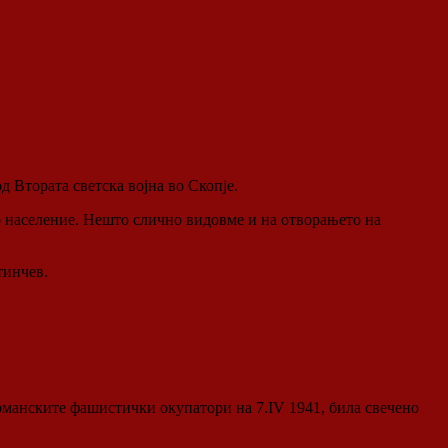
 Втората светска војна во Скопје.
лно население. Нешто слично видовме и на отворањето на
тинчев.
ерманските фашистички окупатори на 7.IV 1941, била свечено