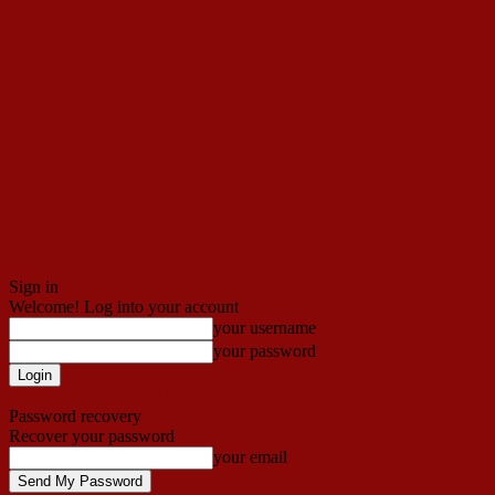
Sign in
Welcome! Log into your account
your username
your password
Forgot your password? Get help
Password recovery
Recover your password
your email