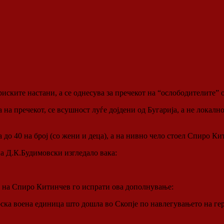
ските настани, а се однесува за пречекот на “ослободителите” од
а на пречекот, се всушност луѓе дојдени од Бугарија, а не лока
до 40 на број (со жени и деца), а на нивно чело стоел Спиро Ки
а Д.К.Будимовски изгледало вака:
ата на Спиро Китинчев гo испрати ова дополнување:
арска воена единица што дошла во Скопје по навлегувањето на г