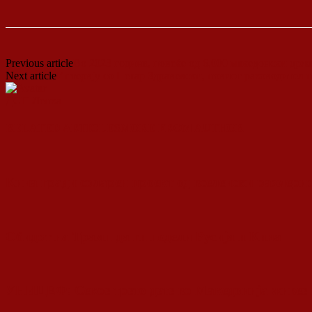
Previous article
Во 2023 година, повеќе од 6,000 македонски држ
Next article
Интервју со Петар Здравевски, новиот раководител
ДСП Ленка
RELATED ARTICLES
MORE FROM AUTHOR
Кина гради соларен проект од вселенски размери:
Обидот на Трамп да ги подели Русија и Кина
УНИЦЕФ: Секое трето дете во Македонија живее