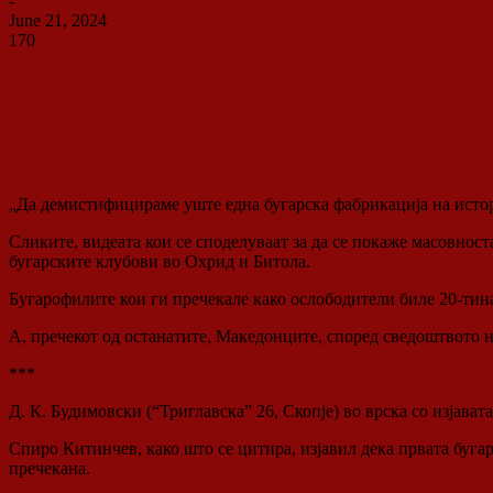
-
June 21, 2024
170
0
„Да демистифицираме уште една бугарска фабрикација на истори
Сликите, видеата кои се споделуваат за да се покаже масовност
бугарските клубови во Охрид и Битола.
Бугарофилите кои ги пречекале како ослободители биле 20-тина 
А, пречекот од останатите, Македонците, според сведоштвото н
***
Д. К. Будимовски (“Триглавска” 26, Скопје) во врска со изјав
Спиро Китинчев, како што се цитира, изјавил дека првата буг
пречекана.