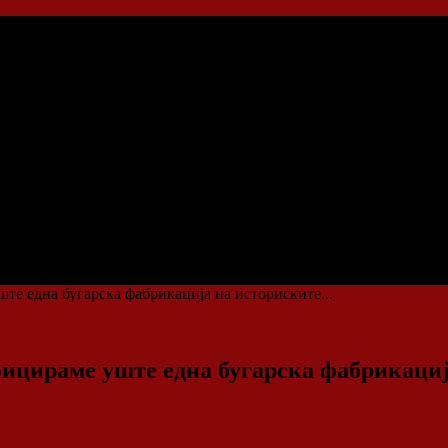
 една бугарска фабрикација на историските...
цираме уште една бугарска фабрикациј