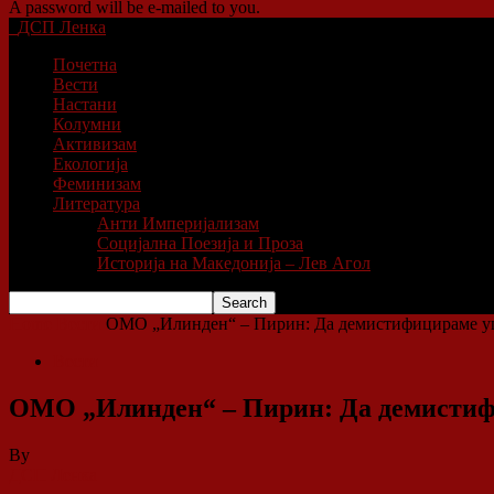
A password will be e-mailed to you.
ДСП Ленка
Почетна
Вести
Настани
Колумни
Активизам
Екологија
Феминизам
Литература
Анти Империјализам
Социјална Поезија и Проза
Историја на Македонија – Лев Агол
Home
Вести
ОМО „Илинден“ – Пирин: Да демистифицираме уште
Вести
ОМО „Илинден“ – Пирин: Да демистифи
By
ДСП Ленка