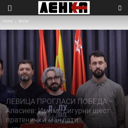
Home
Вести
Вести
ЛЕВИЦА ПРОГЛАСИ ПОБЕДА –
Апасиев: Имаме сигурни шест
пратенички мандати