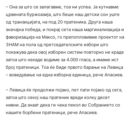
– Она за што се залагавме, тоа ни успеа. Ја кутнавме
црвената буржоазија, што беше наш детски сон уште
од транзицијата, на под 20 пратеника. Друга наша
значајна победа, и покрај сета наша маргинализација и
фаворизација на Максо, го препопловивме проектот на
ЗНАМ на пола од претседателските избори што
покажува дека овој изборен систем повторно не краде
затоа што некаде водиме за 4.000 гласа, а имаме ист
број пратеници. Тоа ќе биде првото барање на Левица
– воведување на една изборна единица, рече Апасиев.
– Левица ќе продолжи појако, пет пати појако од сега,
затоа што секој наш пратеник вреди колку десет
нивни. Да знаат дека ги чека пекол во Собранието со
нашите борбени пратеници, рече Апасиев.