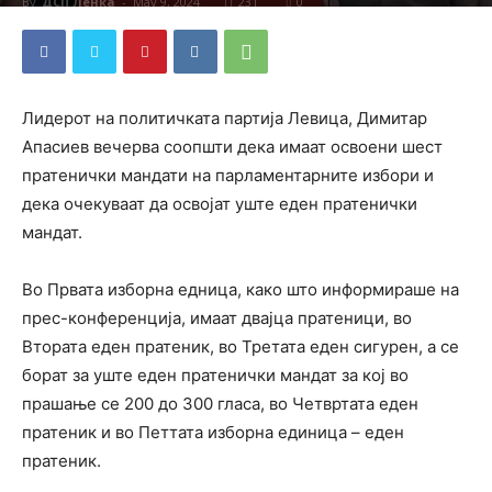
By
ДСП Ленка
-
May 9, 2024
231
0
Лидерот на политичката партија Левица, Димитар
Апасиев вечерва соопшти дека имаат освоени шест
пратенички мандати на парламентарните избори и
дека очекуваат да освојат уште еден пратенички
мандат.
Во Првата изборна едница, како што информираше на
прес-конференција, имаат двајца пратеници, во
Втората еден пратеник, во Третата еден сигурен, а се
борат за уште еден пратенички мандат за кој во
прашање се 200 до 300 гласа, во Четвртата еден
пратеник и во Петтата изборна единица – еден
пратеник.