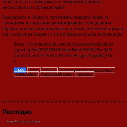
полесно да се справуваат со дискриминацијата,
насилството и сиромаштијата”.
Прашањето е: Колку е легитимна нивната борба за
економска и социјална рамноправност, специфично
борбата против сиромаштијата, со имот и месечен приход
кој го пласира Кицев во 1% од Македонската популација?
https://www.facebook.com/levica.sektor.bezbednos
t/posts/pfbid02CPNN7RPmmsNdkVZVhWvFsuBpN
CKhG57bnCn9vTVVSCU9CUwu9hagzqYCgaMfQD3e
l
TAGS
Кицев
Левица
Македонски полициски синдикат
Марјан Кицев
Сектор безбедност
Синдикат
Последно
Анти Империјализам