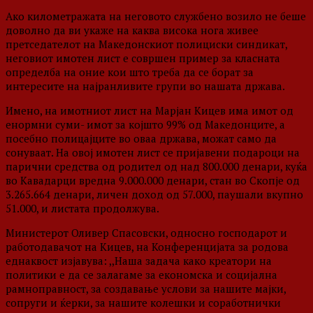
Ако километражата на неговото службено возило не беше
доволно да ви укаже на каква висока нога живее
претседателот на Македонскиот полициски синдикат,
неговиот имотен лист е совршен пример за класната
определба на оние кои што треба да се борат за
интересите на најранливите групи во нашата држава.
Имено, на имотниот лист на Марјан Кицев има имот од
енормни суми- имот за којшто 99% од Македонците, а
посебно полицајците во оваа држава, можат само да
сонуваат. На овој имотен лист се пријавени подароци на
парични средства од родител од над 800.000 денари, куќа
во Кавадарци вредна 9.000.000 денари, стан во Скопје од
3.265.664 денари, личен доход од 57.000, паушали вкупно
51.000, и листата продолжува.
Министерот Оливер Спасовски, односно господарот и
работодавачот на Кицев, на Конференцијата за родова
еднаквост изјавува: ,,Наша задача како креатори на
политики е да се залагаме за економска и социјална
рамноправност, за создавање услови за нашите мајки,
сопруги и ќерки, за нашите колешки и соработнички