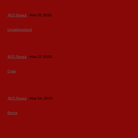
Медиумите како оружје во класната борба
ДСП Ленка
-
May 31, 2025
Uncategorized
Зависноста како феномен предизвикан од
материјалните услови
ДСП Ленка
-
May 27, 2025
Став
Кина – Глобален лидер во зелени технологии и
одржлив развој
ДСП Ленка
-
May 26, 2025
Вести
Кина гради соларен проект од вселенски
размери: “Менхетен проектот” на енергетската
транзиција