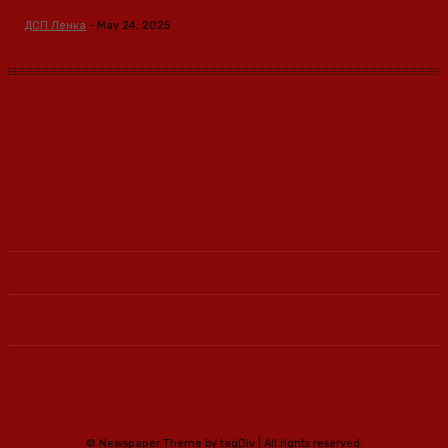
ДСП Ленка
-
May 24, 2025
Ленка - Движење за Социјална Правда
© Newspaper Theme by tagDiv | All rights reserved.