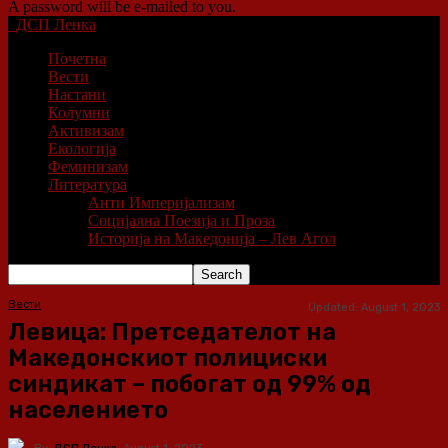
A password will be e-mailed to you.
ДСП Ленка
Почетна
Вести
Настани
Колумни
Активизам
Екологија
Феминизам
Литература
Анти Империјализам
Социјална Поезија и Проза
Историја на Македонија – Лев Агол
Вести
Updated:
August 1, 2023
Левица: Претседателот на
Македонскиот полициски
синдикат – побогат од 99% од
населението