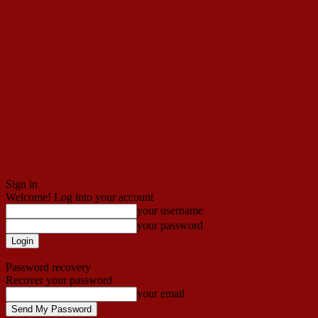
Sign in
Welcome! Log into your account
your username
your password
Forgot your password? Get help
Password recovery
Recover your password
your email