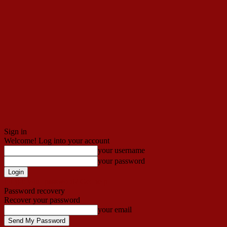
Sign in
Welcome! Log into your account
your username
your password
Forgot your password? Get help
Password recovery
Recover your password
your email