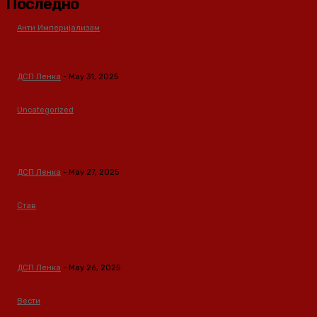
Последно
Анти Империјализам
Медиумите како оружје во класната борба
ДСП Ленка
-
May 31, 2025
Uncategorized
Зависноста како феномен предизвикан од
материјалните услови
ДСП Ленка
-
May 27, 2025
Став
Кина – Глобален лидер во зелени технологии и
одржлив развој
ДСП Ленка
-
May 26, 2025
Вести