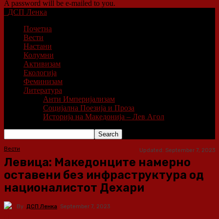
A password will be e-mailed to you.
ДСП Ленка
Почетна
Вести
Настани
Колумни
Активизам
Екологија
Феминизам
Литература
Анти Империјализам
Социјална Поезија и Проза
Историја на Македонија – Лев Агол
Вести
Updated:
September 7, 2023
Левица: Македонците намерно
оставени без инфраструктура од
националистот Дехари
By
ДСП Ленка
September 7, 2023