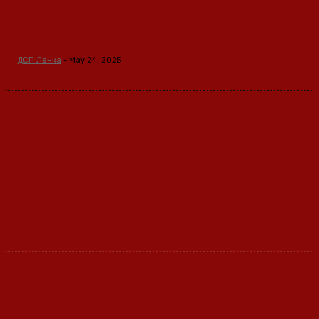
Кина гради соларен проект од вселенски
размери: “Менхетен проектот” на енергетската
транзиција
ДСП Ленка
-
May 24, 2025
Ленка - Движење за Социјална Правда