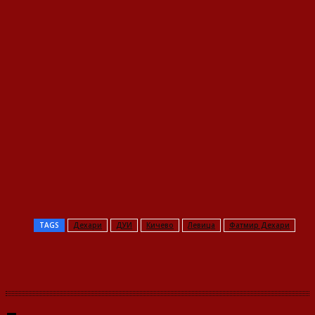
TAGS
Дехари
ДУИ
Кичево
Левица
Фатмир Дехари