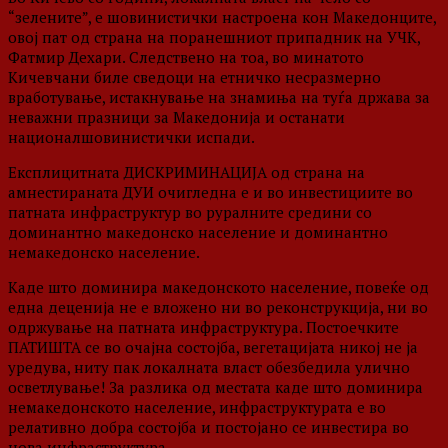
“зелените”, е шовинистички настроена кон Македонците,
овој пат од страна на поранешниот припадник на УЧК,
Фатмир Дехари. Следствено на тоа, во минатото
Кичевчани биле сведоци на етничко несразмерно
вработување, истакнување на знамиња на туѓа држава за
неважни празници за Македонија и останати
националшовинистички испади.
Експлицитната ДИСКРИМИНАЦИЈА од страна на
амнестираната ДУИ очигледна е и во инвестициите во
патната инфраструктур во руралните средини со
доминантно македонско население и доминантно
немакедонско население.
Каде што доминира македонското население, повеќе од
една деценија не е вложено ни во реконструкција, ни во
одржување на патната инфраструктура. Постоечките
ПАТИШТА се во очајна состојба, вегетацијата никој не ја
уредува, ниту пак локалната власт обезбедила улично
осветлување! За разлика од местата каде што доминира
немакедонското население, инфраструктурата е во
релативно добра состојба и постојано се инвестира во
нова инфраструктура.