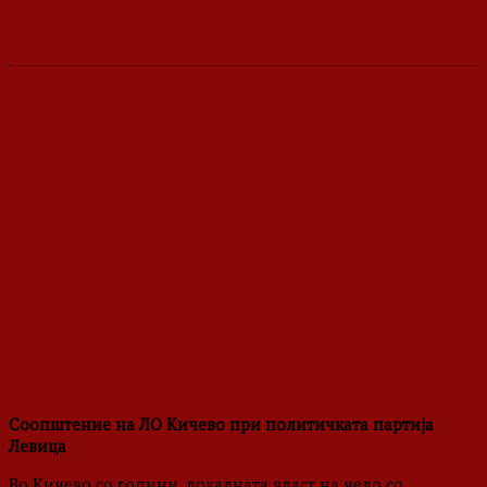
Соопштение на ЛО Кичево при политичката партија
Левица
Во Кичево со години, локалната власт на чело со