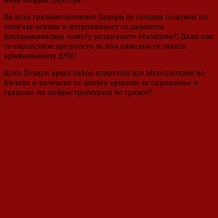
До кога градоначалникот Дехари ќе создава поделби по
етничка основа и нетрпеливост со директна
дискриминација помеѓу различните етникуми?! Дали ова
се европските вредности за кои наводно се залага
криминалната ДУИ?
Дали Дехари врши тивок апартхејд врз Македонците во
Кичево и кичевско со двојни аршини за одржување и
градење на инфраструктурата во градот?