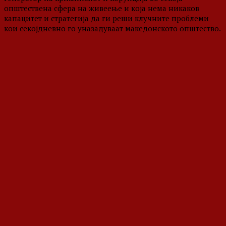
општествена сфера на живеење и која нема никаков
капацитет и стратегија да ги реши клучните проблеми
кои секојдневно го уназадуваат македонското општество.