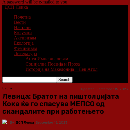
A password will be e-mailed to you.
ДСП Ленка
Почетна
Вести
Настани
Колумни
Активизам
Екологија
Феминизам
Литература
Анти Империјализам
Социјална Поезија и Проза
Историја на Македонија – Лев Агол
Вести
Updated:
September 15, 2023
Левица: Братот на пиштолџијата
Кока ќе го спасува МЕПСО од
скандалите при работењето
By
ДСП Ленка
September 15, 2023