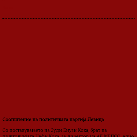
Соопштение на политичката партија Левица
Со поставувањето на Зуди Енузи Кока, брат на
пиштолџијата Цуфи Кока, за директор на АД МЕПСО, едно