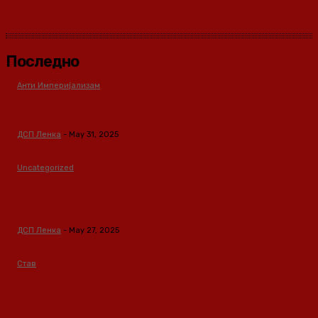
Последно
Анти Империјализам
Медиумите како оружје во класната борба
ДСП Ленка
-
May 31, 2025
Uncategorized
Зависноста како феномен предизвикан од
материјалните услови
ДСП Ленка
-
May 27, 2025
Став
Кина – Глобален лидер во зелени технологии и
одржлив развој