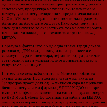
од најгоелмите и најзначајни претпријатија во државна
сопственост, продолжија меѓупартиските ценкања и
поткусурувања меѓу ненародната предавничка влада на
СДС и ДУИ од една страна и нивниот помал привезок –
Алијанса на Албанците од друга. Иако Кока нема ниту
еден ден искуство во енергетиката, тоа не беше
проблем
ненародната влада да го постави за директор на АД
МЕПСО.
Поразува и фактот што АА од една страна тврди дека за
разлика од ДУИ сака да понуди нова вредност, а се
согласува, дури и инсистира, нејзините кадри да бидат
третирани и да ги уживаат истите привилегии како и
кадрите од СДС и ДУИ.
Потсетуваме дека работењето на Мепсо постојано го
следат скандали. Последен во низата е одлуката да
“репрограмираат” долг од 14 милиони евра на приватни
бизниси, меѓу кои е и фирмата „У ПОВЕР“ ДОО експорт-
импорт Скопје, во сопственост на синот на фракционерот
во ДУИ Муса Џафери. Во досегашната работа на МЕПСО,
ова е прв случај да се одобри репрограмирање на долг на
должник, иако имало вакви барања на должници и во