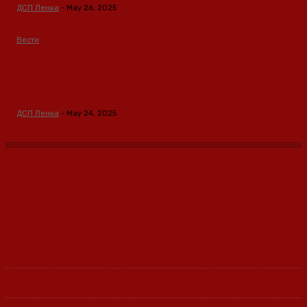
ДСП Ленка
-
May 26, 2025
Вести
Кина гради соларен проект од вселенски
размери: “Менхетен проектот” на енергетската
транзиција
ДСП Ленка
-
May 24, 2025
Ленка - Движење за Социјална Правда