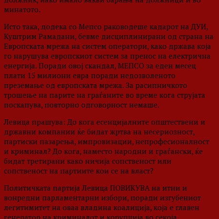
минатото.
Исто така, додека со Мепсо раководеше кадарот на ДУИ,
Куштрим Рамадани, бевме дисциплинирани од страна на
Европската мрежа на систем оператори, како држава која
го нарушува европскиот систем за пренос на електрична
енергија. Поради овој скандал, МЕПСО за еден месец
плати 15 милиони евра поради недозволеното
преземање од европската мрежа. За расипничкото
трошење на парите на граѓаните во време кога струјата
поскапува, повторно одговорност немаше.
Левица прашува: До кога есенцијалните општествени и
државни компании ќе бидат жртва на несериозност,
партиски пазарења, импровизации, непрофесионалност
и криминал? До кога, наместо народни и граѓански, ќе
бидат третирани како ничија сопственост или
сопственост на партиите кои се на власт?
Политичката партија Левица ПОВИКУВА на итни и
вонредни парламентарни избори, поради изгубениот
легитимитет на оваа владина коалиција, која е главен
генератор на криминалот и корупција во секоја