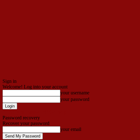
Sign in
Welcome! Log into your account
your username
your password
Forgot your password? Get help
Password recovery
Recover your password
your email