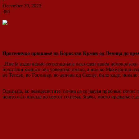
-
December 29, 2023
384
0
Пратеничко прашање на Борислав Крмов од Левица до пре
,,Ние ја издигнавме сегрегацијата како еден врвен демократск
политики коишто ова човештво имало, а ние во Македонија из
во Тетово, во Гостивар, во делови од Скопје, било каде, немал
Одеднаш, во деведесеттите, почна да се јавува проблем, почна т
нешто што никаде во светот го нема. Значи, моето прашање е д