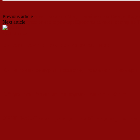
Previous article
Епски говор на Мециновиќ во град Скопје: Каде в
Next article
Рускиот вицепремиер: Проектот за гасен центар во Т
ДСП Ленка
RELATED ARTICLES
MORE FROM AUTHOR
Кина гради соларен проект од вселенски размери:
Обидот на Трамп да ги подели Русија и Кина
УНИЦЕФ: Секое трето дете во Македонија живее