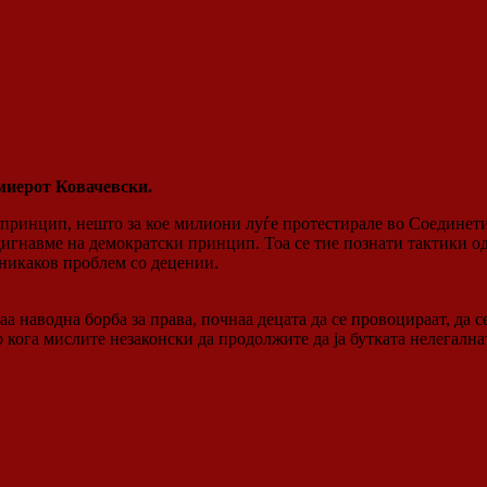
миерот Ковачевски.
и принцип, нешто за кое милиони луѓе протестирале во Соединет
дигнавме на демократски принцип. Тоа се тие познати тактики 
е никаков проблем со децении.
аа наводна борба за права, почнаа децата да се провоцираат, да 
о кога мислите незаконски да продолжите да ја бутката нелегалн