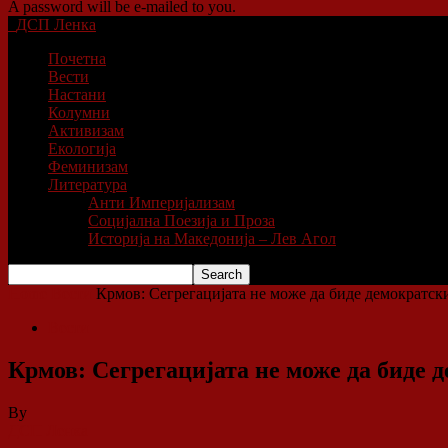
A password will be e-mailed to you.
ДСП Ленка
Почетна
Вести
Настани
Колумни
Активизам
Екологија
Феминизам
Литература
Анти Империјализам
Социјална Поезија и Проза
Историја на Македонија – Лев Агол
Home
Вести
Крмов: Сегрегацијата не може да биде демократс
Вести
Крмов: Сегрегацијата не може да биде
By
ДСП Ленка