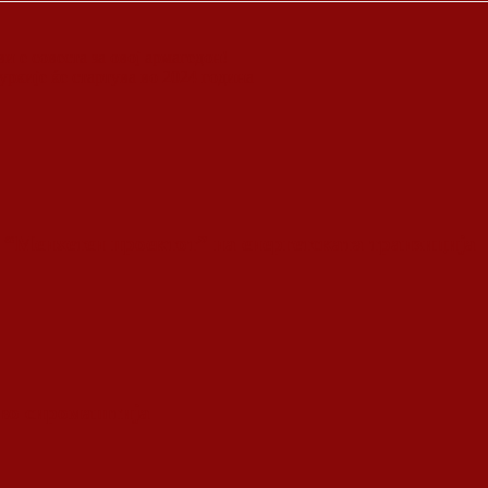
и е совеста за овој армагедон!
уркије ќе стартува во 2024 година
 “Менхетен проектот” на енергетската транзиција
 во сиромаштија