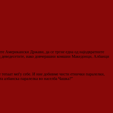
ите Американски Држави, да се тргне една од најодвратните
од деведесетите, иако довчерашни комшии Македонци, Албанци
се тепаат меѓу себе. И ние добивме чисти етнички паралелки,
ата албанска паралелка во населба Чашка?”