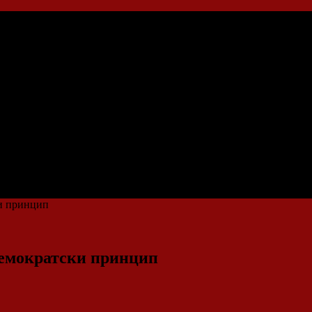
ки принцип
 демократски принцип