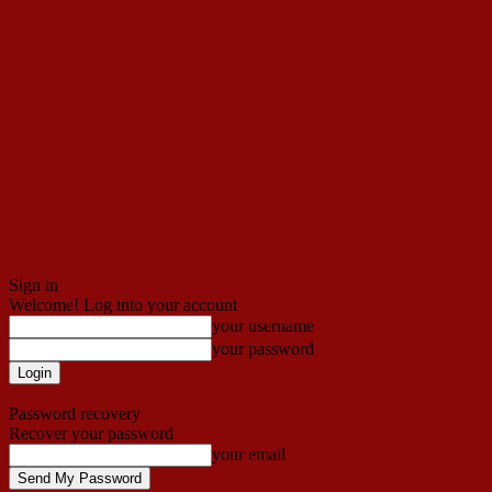
Sign in
Welcome! Log into your account
your username
your password
Forgot your password? Get help
Password recovery
Recover your password
your email