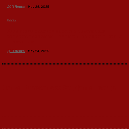
ДСП Ленка
-
May 26, 2025
Вести
Кина гради соларен проект од вселенски
размери: “Менхетен проектот” на енергетската
транзиција
ДСП Ленка
-
May 24, 2025
Ленка - Движење за Социјална Правда