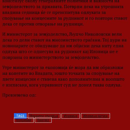
консензус околу генералните политики и важноста на
земјоделството за државата. Потврди дека на утрешната
владина седница ќе се преиспитува одлуката за
спојување на концесиите за рудникот и го повтори ставот
дека се против отворање на рудници.
И министерот за земјоделство, Љупчо Николовски вели
дека го дели ставот на мнозинството граѓани. Тој дури на
новинарите се обидуваше да им објасни дека ниту една
одлука што се однесува на рудникот кај Иловица не е
поврзана со министерството за земјоделство.
Утре министерот за економија ќе мора да им образложи
на колегите во Владата, зошто точката за спојување на
двете концесии е ставена како дополнителна и воопшто
е изгласана, кога управниот суд не донел таква одлука.
Превземено од:
https://telma.com.mk/2023/07/17/koncesiskata-spojka-za-
rudnikot-ilovica-utre-na-vladina-sednica/
TAGS
Владина седница
Иловица
Иловица-Штука
Концесии
Протест