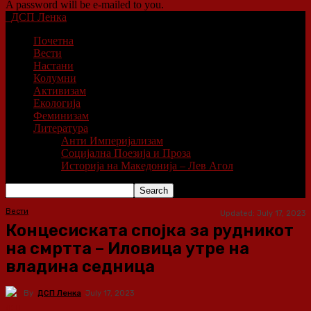
A password will be e-mailed to you.
ДСП Ленка
Почетна
Вести
Настани
Колумни
Активизам
Екологија
Феминизам
Литература
Анти Империјализам
Социјална Поезија и Проза
Историја на Македонија – Лев Агол
Вести
Updated:
July 17, 2023
Концесиската спојка за рудникот
на смртта – Иловица утре на
владина седница
By
ДСП Ленка
July 17, 2023