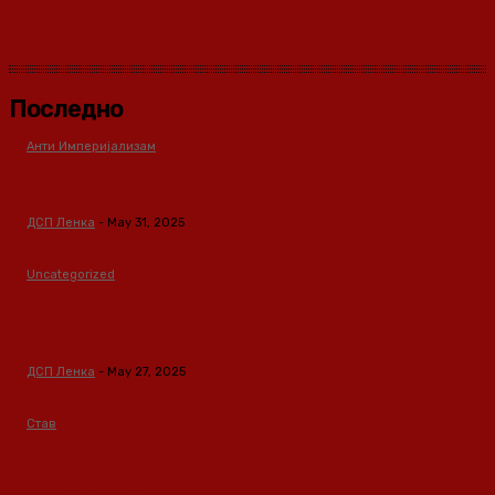
Последно
Анти Империјализам
Медиумите како оружје во класната борба
ДСП Ленка
-
May 31, 2025
Uncategorized
Зависноста како феномен предизвикан од
материјалните услови
ДСП Ленка
-
May 27, 2025
Став
Кина – Глобален лидер во зелени технологии и
одржлив развој