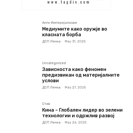
Анти Империјализам
Медиумите како оружје во
класната борба
ДСП Ленка
-
May 31, 2025
Uncategorized
Зависноста како феномен
предизвикан од материјалните
услови
ДСП Ленка
-
May 27, 2025
Став
Кина – Глобален лидер во зелени
технологии и одржлив развој
ДСП Ленка
-
May 26, 2025