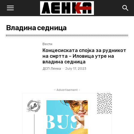
Владина седница
Вести
Концесиската спојка за рудникот
на смртта – Иловица утре на
владина седница
ДСП Ленка
-
July 17, 2023
- Advertisement -