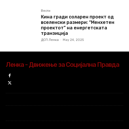
Вести
Кина гради соларен проект од
вселенски размери: “Менхетен
проектот” на енергетската
транзиција
ДСП Ленка
-
May 24, 2025
Ленка - Движење за Социјална Правда