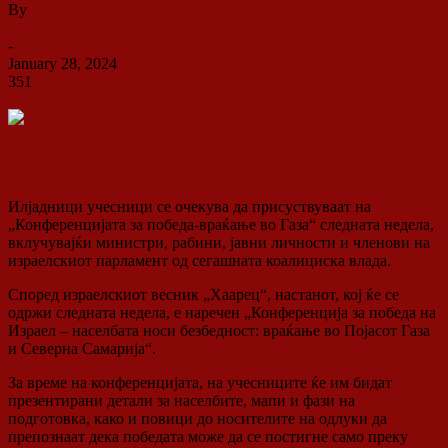
By
ДСП Ленка
-
January 28, 2024
351
0
Илјадници учесници се очекува да присуствуваат на
„Конференцијата за победа-враќање во Газа“ следната недела,
вклучувајќи министри, рабини, јавни личности и членови на
израелскиот парламент од сегашната коалициска влада.
Според израелскиот весник „Хаарец“, настанот, кој ќе се
одржи следната недела, е наречен „Конференција за победа на
Израел – населбата носи безбедност: враќање во Појасот Газа
и Северна Самарија“.
За време на конференцијата, на учесниците ќе им бидат
презентирани детали за населбите, мапи и фази на
подготовка, како и повици до носителите на одлуки да
препознаат дека победата може да се постигне само преку