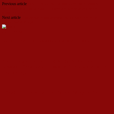
Previous article
Дали е европски од законите да се извади
минималната плата и да се прави дискримнација меѓу
вработените?
Next article
Религискиот фанатизам околу членството во
Европската Унија
ДСП Ленка
RELATED ARTICLES
MORE FROM AUTHOR
Кина гради соларен проект од вселенски
размери: “Менхетен проектот” на енергетската
транзиција
Обидот на Трамп да ги подели Русија и Кина
УНИЦЕФ: Секое трето дете во Македонија