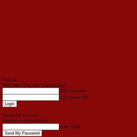
Sign in
Welcome! Log into your account
your username
your password
Forgot your password? Get help
Password recovery
Recover your password
your email