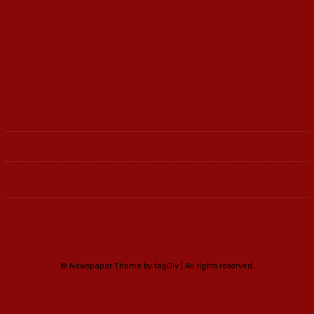
живее во сиромаштија
Ленка - Движење за Социјална Правда
© Newspaper Theme by tagDiv | All rights reserved.