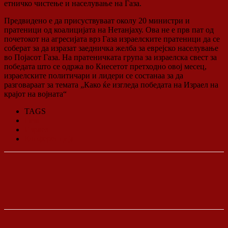
етничко чистење и населување на Газа.
Предвидено е да присуствуваат околу 20 министри и
пратеници од коалицијата на Нетанјаху. Ова не е прв пат од
почетокот на агресијата врз Газа израелските пратеници да се
соберат за да изразат заедничка желба за еврејско населување
во Појасот Газа. На пратеничката група за израелска свест за
победата што се одржа во Кнесетот претходно овој месец,
израелските политичари и лидери се состанаа за да
разговараат за темата „Како ќе изгледа победата на Израел на
крајот на војната“
TAGS
Газа
Израел
Конференција