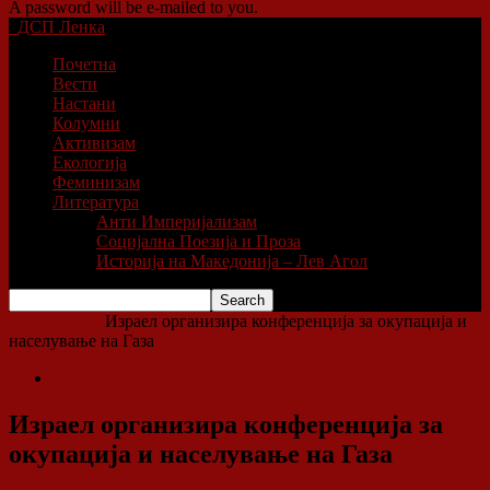
A password will be e-mailed to you.
ДСП Ленка
Почетна
Вести
Настани
Колумни
Активизам
Екологија
Феминизам
Литература
Анти Империјализам
Социјална Поезија и Проза
Историја на Македонија – Лев Агол
Home
Вести
Израел организира конференција за окупација и
населување на Газа
Вести
Израел организира конференција за
окупација и населување на Газа