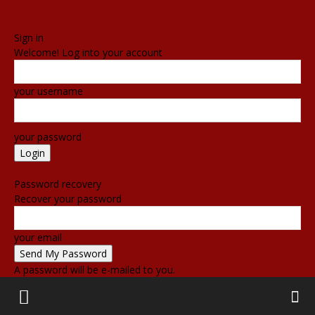
Sign in
Welcome! Log into your account
your username
your password
Forgot your password? Get help
Password recovery
Recover your password
your email
A password will be e-mailed to you.