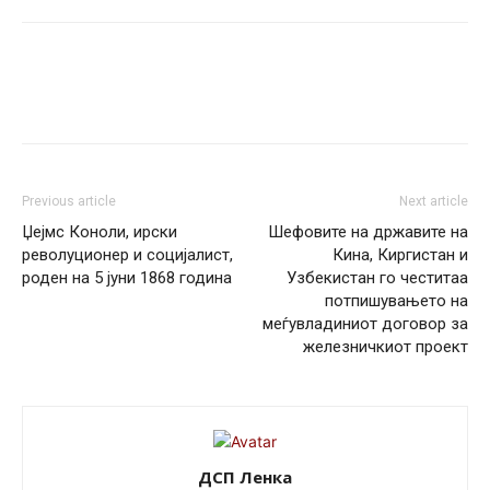
Previous article
Next article
Џејмс Коноли, ирски
Шефовите на државите на
револуционер и социјалист,
Кина, Киргистан и
роден на 5 јуни 1868 година
Узбекистан го честитаа
потпишувањето на
меѓувладиниот договор за
железничкиот проект
ДСП Ленка