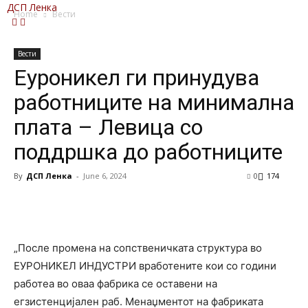
ДСП Ленка
Home
Вести
Вести
Еуроникел ги принудува
работниците на минимална
плата – Левица со
поддршка до работниците
By
ДСП Ленка
-
June 6, 2024
0
174
„После промена на сопственичката структура во
ЕУРОНИКЕЛ ИНДУСТРИ вработените кои со години
работеа во оваа фабрика се оставени на
егзистенцијален раб. Менаџментот на фабриката