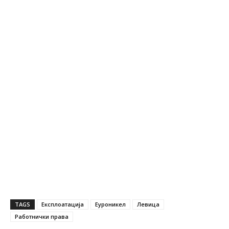
TAGS
Експлоатација
Еуроникел
Левица
Работнички права