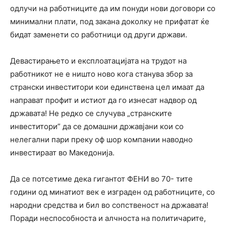
одлучи на работниците да им понуди нови договори со
минимални плати, под закана доколку не прифатат ќе
бидат заменети со работници од други држави.
Девастирањето и експлоатацијата на трудот на
работникот не е ништо ново кога станува збор за
странски инвеститори кои единствена цел имаат да
направат профит и истиот да го изнесат надвор од
државата! Не редко се случува „странските
инвеститори” да се домашни државјани кои со
нелегални пари преку оф шор компании наводно
инвестираат во Македонија.
Да се потсетиме дека гигантот ФЕНИ во 70- тите
години од минатиот век е изграден од работниците, со
народни средства и бил во сопственост на државата!
Поради неспособноста и алчноста на политичарите,