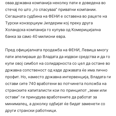
оваа државна компанија неколку пати е доведена во
стечај по што „го спасуваа” приватни компании.
Сегашната судбина на ФЕНИ е оставена во рацете на
Турски конзорциум Јилдерим кој преку друга
Холандска компанија го купува од Комерицијална
банка за само 40 милиони евра.
Пред официјалната продажба на ФЕНИ, Левица многу
пати апелираше до Владата да издвои средства и да го
купи овој симбол на солидарноста со цел да остане во
државна сопственост од каде државата ќе има лично
профит. Но, наместо државна интервенција, Владата ги
остави сите 740 вработени во потчинета положба на
странските капиталисти кои по принципот „земи или
остави” ги принудува вработените да работат за
минималец, а доколку одбијат ќе бидат заменети со
други странски работници.