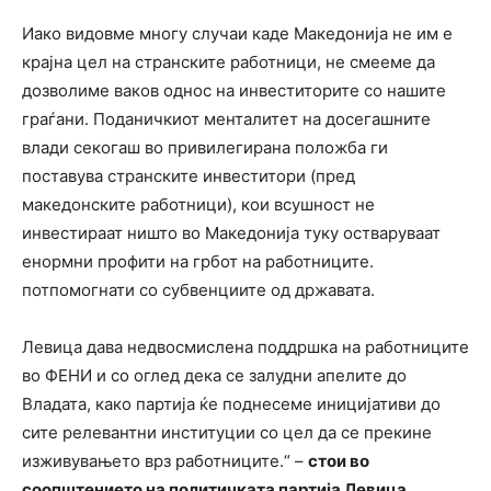
Иако видовме многу случаи каде Македонија не им е
крајна цел на странските работници, не смееме да
дозволиме ваков однос на инвеститорите со нашите
граѓани. Поданичкиот менталитет на досегашните
влади секогаш во привилегирана положба ги
поставува странските инвеститори (пред
македонските работници), кои всушност не
инвестираат ништо во Македонија туку остваруваат
енормни профити на грбот на работниците.
потпомогнати со субвенциите од државата.
Левица дава недвосмислена поддршка на работниците
во ФЕНИ и со оглед дека се залудни апелите до
Владата, како партија ќе поднесеме иницијативи до
сите релевантни институции со цел да се прекине
изживувањето врз работниците.“ –
стои во
соопштението на политичката партија Левица.