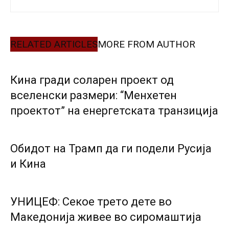
RELATED ARTICLES
MORE FROM AUTHOR
Кина гради соларен проект од
вселенски размери: “Менхетен
проектот” на енергетската транзиција
Обидот на Трамп да ги подели Русија
и Кина
УНИЦЕФ: Секое трето дете во
Македонија живее во сиромаштија