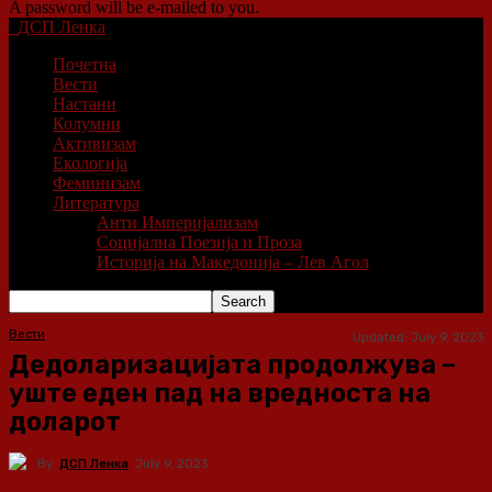
A password will be e-mailed to you.
ДСП Ленка
Почетна
Вести
Настани
Колумни
Активизам
Екологија
Феминизам
Литература
Анти Империјализам
Социјална Поезија и Проза
Историја на Македонија – Лев Агол
Вести
Updated:
July 9, 2023
Дедоларизацијата продолжува –
уште еден пад на вредноста на
доларот
By
ДСП Ленка
July 9, 2023