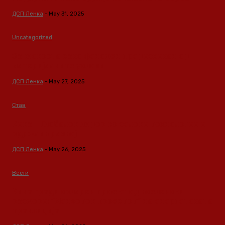
ДСП Ленка
-
May 31, 2025
Uncategorized
Зависноста како феномен предизвикан од
материјалните услови
ДСП Ленка
-
May 27, 2025
Став
Кина – Глобален лидер во зелени технологии и
одржлив развој
ДСП Ленка
-
May 26, 2025
Вести
Кина гради соларен проект од вселенски
размери: “Менхетен проектот” на енергетската
транзиција