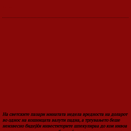
На светските пазари минатата недела вредноста на доларот
во однос на кошницата валути падна, а тргувањето беше
неизвесно бидејќи инвеститорите шпекулираа до кои нивоа