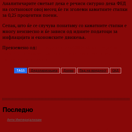
Аналитичарите сметаат дека е речиси сигурно дека ФЕД
на состанокот овој месец ќе ги зголеми каматните стапки
за 0,25 процентни поени.
Сепак, што ќе се случува понатаму со каматните стапки е
многу неизвесно и ќе зависи од идните податоци за
инфлацијата и економските движења.
Превземено од:
https://denar.mk/288945/ekonomija/los-
pocetok-na-mesecot-za-dolarot-vrednosta-padna-vo-tekot-
na-prehodnata-nedela
TAGS
Дедоларизација
Долар
Пад на вредност
САД
Последно
Анти Империјализам
Медиумите како оружје во класната борба