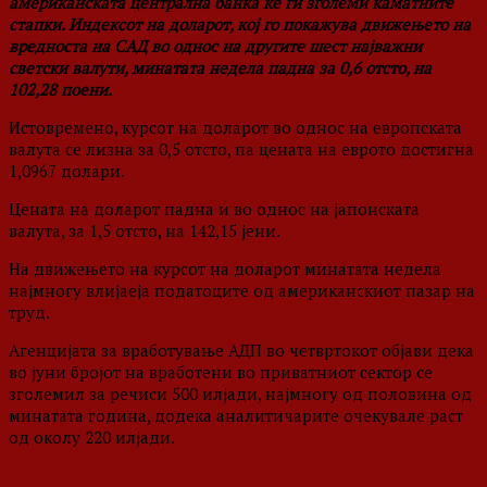
американската централна банка ќе ги зголеми каматните
стапки. Индексот на доларот, кој го покажува движењето на
вредноста на САД во однос на другите шест најважни
светски валути, минатата недела падна за 0,6 отсто, на
102,28 поени.
Истовремено, курсот на доларот во однос на европската
валута се лизна за 0,5 отсто, па цената на еврото достигна
1,0967 долари.
Цената на доларот падна и во однос на јапонската
валута, за 1,5 отсто, на 142,15 јени.
На движењето на курсот на доларот минатата недела
најмногу влијаеја податоците од американскиот пазар на
труд.
Агенцијата за вработување АДП во четвртокот објави дека
во јуни бројот на вработени во приватниот сектор се
зголемил за речиси 500 илјади, најмногу од половина од
минатата година, додека аналитичарите очекувале раст
од околу 220 илјади.