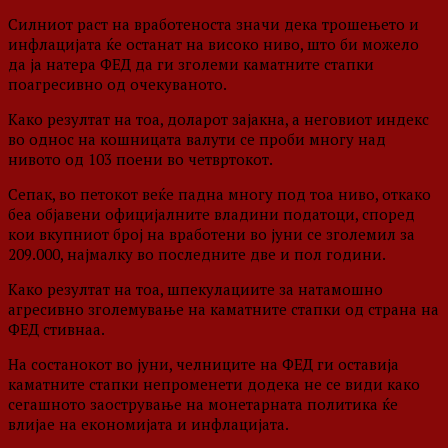
Силниот раст на вработеноста значи дека трошењето и
инфлацијата ќе останат на високо ниво, што би можело
да ја натера ФЕД да ги зголеми каматните стапки
поагресивно од очекуваното.
Како резултат на тоа, доларот зајакна, а неговиот индекс
во однос на кошницата валути се проби многу над
нивото од 103 поени во четвртокот.
Сепак, во петокот веќе падна многу под тоа ниво, откако
беа објавени официјалните владини податоци, според
кои вкупниот број на вработени во јуни се зголемил за
209.000, најмалку во последните две и пол години.
Како резултат на тоа, шпекулациите за натамошно
агресивно зголемување на каматните стапки од страна на
ФЕД стивнаа.
На состанокот во јуни, челниците на ФЕД ги оставија
каматните стапки непроменети додека не се види како
сегашното заострување на монетарната политика ќе
влијае на економијата и инфлацијата.