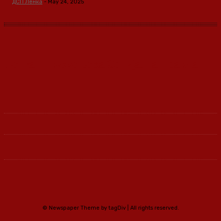
ДСП Ленка
-
May 24, 2025
Ленка - Движење за Социјална Правда
© Newspaper Theme by tagDiv | All rights reserved.