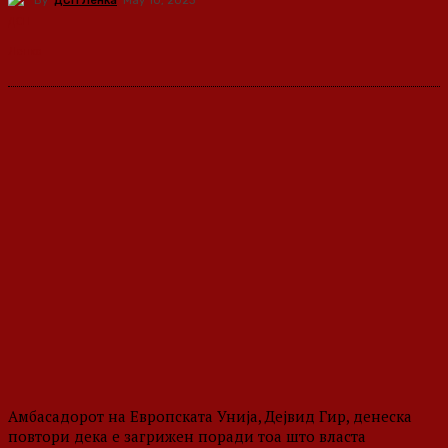
By
ДСП Ленка
May 10, 2023
Амбасадорот на Европската Унија, Дејвид Гир, денеска
повтори дека е загрижен поради тоа што власта