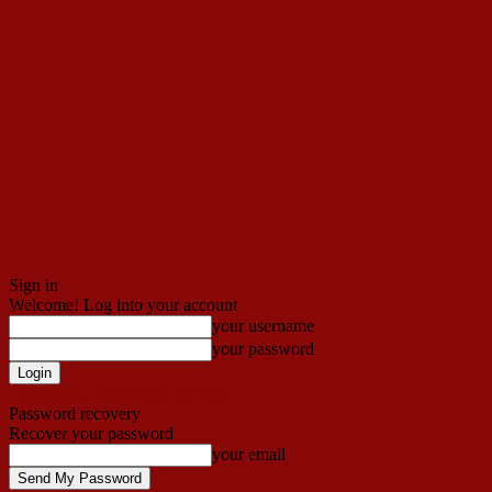
Sign in
Welcome! Log into your account
your username
your password
Forgot your password? Get help
Password recovery
Recover your password
your email