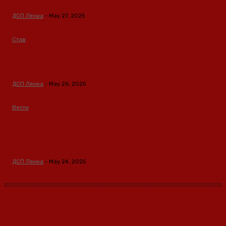
ДСП Ленка
-
May 27, 2025
Став
Кина – Глобален лидер во зелени технологии и
одржлив развој
ДСП Ленка
-
May 26, 2025
Вести
Кина гради соларен проект од вселенски
размери: “Менхетен проектот” на енергетската
транзиција
ДСП Ленка
-
May 24, 2025
Ленка - Движење за Социјална Правда