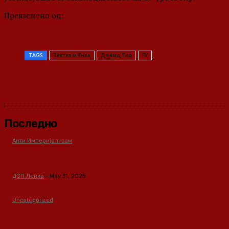
Превземено од:
https://alsat.mk/mk/ambasadorot-gir-
znameto-na-eu-ne-mozhe-da-se-koristi-za-protseduralni-
problemi-vo-parlamentot/
TAGS
Бехтел и Енка
Дејвид Гир
ЕУ
Последно
Анти Империјализам
Медиумите како оружје во класната борба
ДСП Ленка
-
May 31, 2025
Uncategorized
Зависноста како феномен предизвикан од
материјалните услови