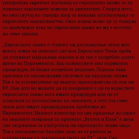
употребува скратена постапка со европското знаме за да
поминат законските измени за автопатите. Според него,
во овој случај не станува збор за никакво усогласување со
европското законодавство. Оваа изјава може да се толкува
со заклучокот дека на европското знаме не му е местото
на овие закони.
„Европското знаме е ставено на располагање затоа што
многу земји на нивниот пат кон Европската Унија треба
да усогласат илјадници закони и за тоа е потребно долго
време во Парламентот. Ако поминувате низ нормални
процедури, ќе бидат потребни децении. Поради оваа
причина го овозможивме системот на европско знаме.
Тоа е за усогласување на вашето законодавство со она на
ЕУ. Она што не можете да го направите е да го користите
европското знаме кога имате процедури кои не се
поврзани со усогласување на законите, а сето тоа само
затоа што имате процедурални проблеми во
Парламентот. Нашиот коментар по ова прашање во однос
на законите поврзани со проектот „Бехтел и Енка“ е дека
сме загрижени за употребата на европското знаме овде.
Тоа е несоодветно бидејќи овде не се работи за
усогласување со законодавството на ЕУ“, рече Гир.