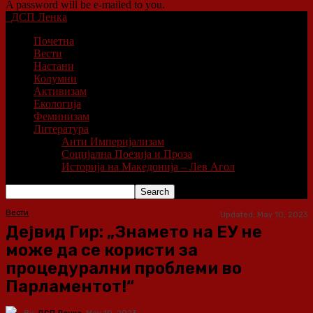
A password will be e-mailed to you.
ДСП Ленка
Почетна
Вести
Настани
Колумни
Активизам
Екологија
Феминизам
Литература
Анти Империјализам
Социјална Поезија и Проза
Историја на Македонија – Лев Агол
Вести
Updated:
May 10, 2023
Дејвид Гир: „Знамето на ЕУ не
може да се користи за
процедурални проблеми во
Парламентот!“