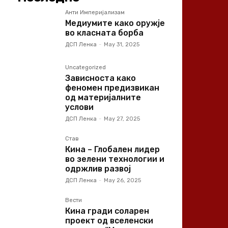
Анти Империјализам
Медиумите како оружје
во класната борба
ДСП Ленка
-
May 31, 2025
Uncategorized
Зависноста како
феномен предизвикан
од материјалните
услови
ДСП Ленка
-
May 27, 2025
Став
Кина – Глобален лидер
во зелени технологии и
одржлив развој
ДСП Ленка
-
May 26, 2025
Вести
Кина гради соларен
проект од вселенски