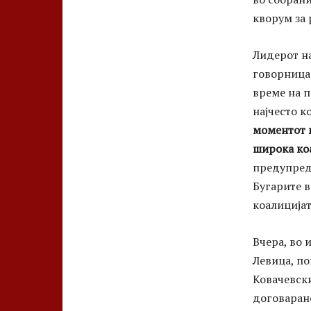
кворум за 
Лидерот н
говорница 
време на п
најчесто к
моментот к
широка коа
предупред
Бугарите в
коалицијат
Вчера, во 
Левица, по
Ковачевск
договарано