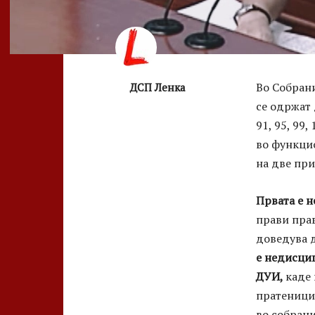
Во Собрани
ДСП Ленка
се одржат 
91, 95, 99,
во функцио
на две пр
Првата е
н
прави пра
доведува д
е недисци
ДУИ,
каде 
пратеницит
во собрани