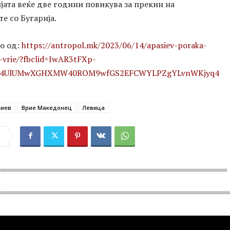
јата веќе две години повикува за прекин на
е со Бугарија.
о од:
https://antropol.mk/2023/06/14/apasiev-poraka-
vrie/?fbclid=IwAR3tFXp-
p4UlUMwXGHXMW40ROM9wfGS2EFCWYLPZgYLvnWKjyq4
сиев
Врие Македонец
Левица