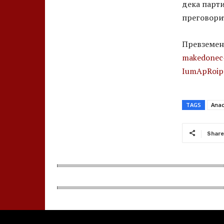
дека парти
преговорит
Превземен
makedonec-
IumApRoi
TAGS
Апа
Share