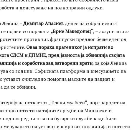
работа и донесување на полноправни одлуки.
а Левица –
Димитар Апасиев
денес на собраниската
се појави со пораката
„Врие Македонец“
, – лозунг што за
ротестите против т.н. француски предлог беше еден од
ористените.
Оваа порака пратеникот ја испрати во
ога СДСМ и ДПМНЕ, пред јавноста ја обзнанија својата
лиција и соработка зад затворени врати
, за која Левица
ува со години. Софиската платформа и внесувањето на
о уставот очигледно помогна маските да паднат и
а да се обзнани.
интервју на поткастот „Тешки муабети“, портпаролот на
вторно потсети на тајните средби на Мицкоски и
и под посредништво на бугарски служби каде било
 менувањето на уставот и широката коалиција и потсети