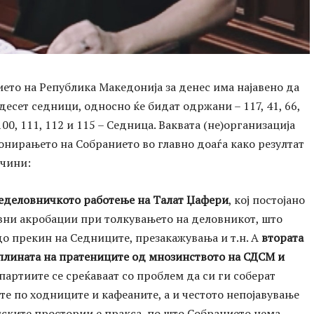
ето на Република Македонија за денес има најавено да
десет седници, односно ќе бидат одржани – 117, 41, 66,
 100, 111, 112 и 115 – Седница. Ваквата (не)организација
нирањето на Собранието во главно доаѓа како резултат
ичини:
еделовничкото работење на Талат Џафери
, кој постојано
вни акробации при толкувањето на деловникот, што
о прекин на Седниците, презакажувања и т.н. А
втората
плината на пратениците од мнозинството на СДСМ и
партиите се среќаваат со проблем да си ги соберат
е по ходниците и кафеаните, а и честото непојавување
ските простории е пракса, по што Собранието нема