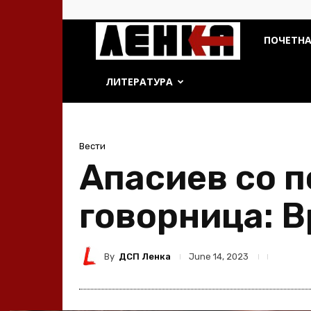
ДСП
ПОЧЕТН
Ленка
ЛИТЕРАТУРА
Вести
Апасиев со п
говорница: 
By
ДСП Ленка
June 14, 2023