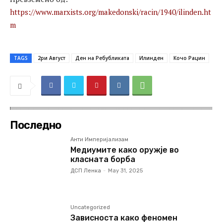
https://www.marxists.org/makedonski/racin/1940/ilinden.ht
m
TAGS
2ри Август
Ден на Ребубликата
Илинден
Кочо Рацин
Последно
Анти Империјализам
Медиумите како оружје во
класната борба
ДСП Ленка
-
May 31, 2025
Uncategorized
Зависноста како феномен