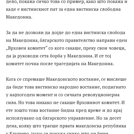
дело, покажа сичко това со пример, како што покажа и
каде е вистинскиот пат за една вистинска слободна
Македониа.
За да не дозволи да дојде до една вистинска слобода
на Македониа, блгарското правителство направи еден
„Врховен комитет“ со кого сакаше, преку свои човеци,
да ја руководи сета борба у Македониа. И от тој
комитет почна после трагедијата на Македониа.
Кога се спремаше Македонското востание, се мислеше
да биде това вистинско народно востание, подигнато
у најпогоден момент и со сичката револуционерна
сила. Но това никако не сакаше Врховниот комитет. И
ете зошто това востание бидна пред време и до крај
исползувано од блгарското управление. Но за десет
дена, колку што траеше првата македонска република
у Крушево, јасно се покажа сичко што не беше