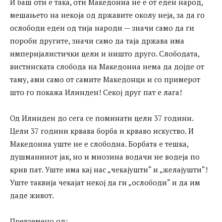
И баш оти е така, оти Македониа не е от еден народ,
мешањето на некоја од државите околу неја, за да го
ослободи еден од тија народи — значи само да ги
пороби другите, значи само да таја држава има
империјалистички цели и ништо друго. Слободата,
вистинската слобода на Македониа нема да дојде от
таму, ами само от самите Македонци и со примерот
што го покажа Илинден! Секој друг пат е лага!
Од Илинден до сега се поминати цели 37 години.
Цели 37 години крвава борба и крваво искуство. И
Македониа уште не е слободна. Борбата е тешка,
душманинот јак, но и мнозина водачи не водеја по
крив пат. Уште има кај нас „чекајушти“ и „желајушти“!
Уште таквија чекајат некој да ги „ослободи“ и да им
даде живот.
Превземено од: