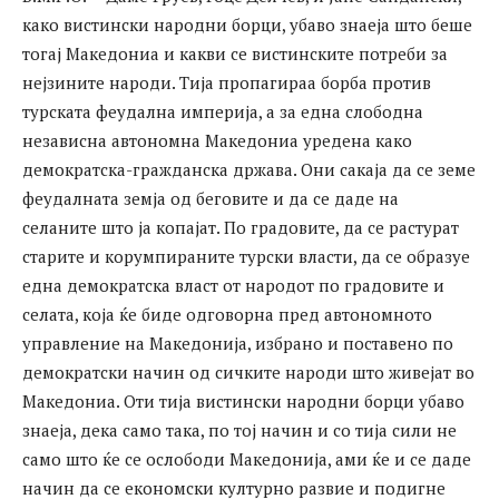
како вистински народни борци, убаво знаеја што беше
тогај Македониа и какви се вистинските потреби за
нејзините народи. Тија пропагираа борба против
турската феудална империја, а за една слободна
независна автономна Македониа уредена како
демократска-гражданска држава. Они сакаја да се земе
феудалната земја од беговите и да се даде на
селаните што ја копајат. По градовите, да се растурат
старите и корумпираните турски власти, да се образуе
една демократска власт от народот по градовите и
селата, која ќе биде одговорна пред автономното
управление на Македонија, избрано и поставено по
демократски начин од сичките народи што живејат во
Македониа. Оти тија вистински народни борци убаво
знаеја, дека само така, по тој начин и со тија сили не
само што ќе се ослободи Македонија, ами ќе и се даде
начин да се економски културно развие и подигне