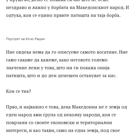
нездраво и лажно у борбата на Македонскиот народ. И
одтука, кои се едино првите патишта на таја борба.
Портрет на Кочо Рацин
Ние овдека нема да го описуеме самото восатние. Ние
само сакаме да кажеме, како неговото големо
значение лежи у това, што ни ги покажа онија
патишта, што и до ден денешен остануват за нас.
Кои се тиа?
Прво, и најважно е това, дека Македониа не е земја од
еден народ ами група од неколку народи, кои се
поврзани со своите економски и териториални
интереси, и као такви, само на една земја, под свое