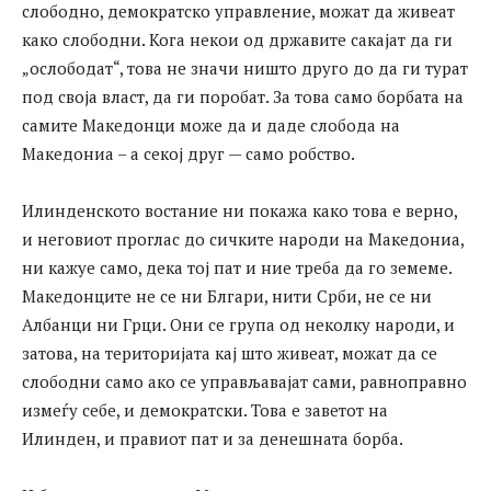
слободно, демократско управление, можат да живеат
како слободни. Кога некои од државите сакајат да ги
„ослободат“, това не значи ништо друго до да ги турат
под своја власт, да ги поробат. За това само борбата на
самите Македонци може да и даде слобода на
Македониа – а секој друг — само робство.
Илинденското востание ни покажа како това е верно,
и неговиот проглас до сичките народи на Македониа,
ни кажуе само, дека тој пат и ние треба да го земеме.
Македонците не се ни Блгари, нити Срби, не се ни
Албанци ни Грци. Они се група од неколку народи, и
затова, на територијата кај што живеат, можат да се
слободни само ако се управљавајат сами, равноправно
измеѓу себе, и демократски. Това е заветот на
Илинден, и правиот пат и за денешната борба.