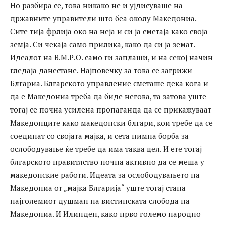
Но разбира се, това никако не и ујдисуваше на
државните управители што беа околу Македониа.
Сите тија фрлија око на неја и си ја сметаја како своја
земја. Си чекаја само прилика, како да си ја земат.
Идеалот на В.М.Р.О. само ги заплаши, и на секој начин
гледаја данестане. Најповечку за това се загрижи
Блгариа. Блгарското управление сметаше дека кога и
да е Македониа треба да биде негова, та затова уште
тогај се почна усилена пропаганда да се прикажуваат
Македонците како македонски блгари, кои требе да се
соединат со својата мајка, и сета нимна борба за
ослободување ќе требе да има таква цел. И ете тогај
блгарското правитлство почна активно да се меша у
македонские работи. Идеата за ослободувањето на
Македониа от „мајка Блгарија“ уште тогај стана
најголемиот душман на вистинската слобода на
Македониа. И Илинден, како прво големо народно