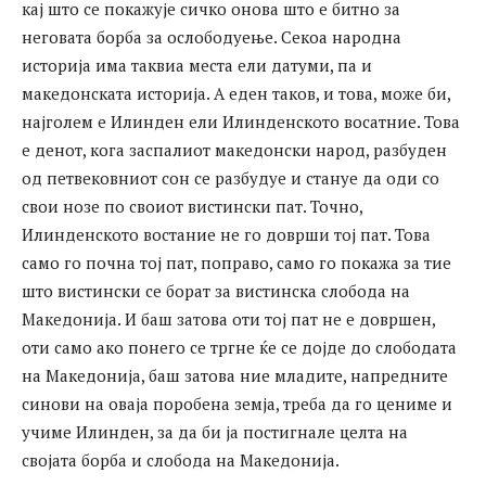
кај што се покажује сичко онова што е битно за
неговата борба за ослободуење. Секоа народна
историја има таквиа места ели датуми, па и
македонската историја. А еден таков, и това, може би,
најголем е Илинден ели Илинденското восатние. Това
е денот, кога заспалиот македонски народ, разбуден
од петвековниот сон се разбудуе и стануе да оди со
свои нозе по своиот вистински пат. Точно,
Илинденското востание не го доврши тој пат. Това
само го почна тој пат, поправо, само го покажа за тие
што вистински се борат за вистинска слобода на
Македонија. И баш затова оти тој пат не е довршен,
оти само ако понего се тргне ќе се дојде до слободата
на Македонија, баш затова ние младите, напредните
синови на оваја поробена земја, треба да го цениме и
учиме Илинден, за да би ја постигнале целта на
својата борба и слобода на Македонија.