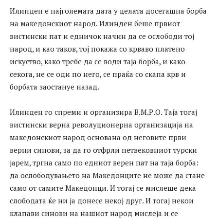
Илинден е најголемата дата у целата досегашна борба
на македонскиот народ. Илинден беше првиот
вистински пат и едничок начин да се ослободи тој
народ, и као таков, тој покажа со крваво платено
искуство, како требе да се води таја борба, и како
секога, не се оди по него, се праќа со скапа крв и
борбата заостануе назад.
Илинден го спреми и организира В.М.Р.О. Таја тогај
вистински верна револуционерна организација на
македонскиот народ основана од неговите први
верни синови, за да го отфрли петвековниот турски
јарем, тргна само по едниот верен пат на таја борба:
да ослободувањето на Македонците не може да стане
само от самите Македонци. И тогај се мислеше дека
слободата ќе ни ја донесе некој друг. И тогај некои
клапави синови на нашиот народ мислеја и се