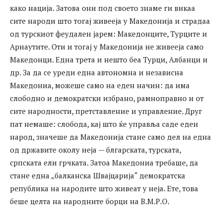
како нација. Затова они под своето знаме ги викаа
сите народи што тогај живееја у Македонија и страдаа
од турскиот феудален јарем: Македонците, Турците и
Арнаутите. Оти и тогај у Македонија не живееја само
Македонци. Една трета и нешто беа Турци, Албанци и
др. За да се уреди една автономна и независна
Македониа, можеше само на еден начин: да има
слободно и демократски избрано, рамноправно и от
сите народности, претставление и управление. Друг
пат немаше: слобода, кај што ќе управља саде еден
народ, значеше да Македонија стане само дел на една
од државите околу неја — блгарската, турската,
српската ели грчката. Затоа Македониа требаше, да
стане една „балканска Швајцарија“ демократска
република на народите што живеат у неја. Ете, това
беше целта на народните борци на В.М.Р.О.