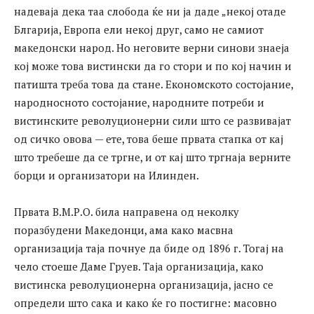
надеваја дека таа слобода ќе ни ја даде „некој отаде
Блгарија, Европа ели некој друг, само не самиот
македонски народ. Но неговите верни синови знаеја
кој може това вистински да го стори и по кој начин и
патишта треба това да стане. Економското состојание,
народносното состојание, народните потреби и
вистинските револуционерни сили што се развивајат
од сичко овова — ете, това беше првата стапка от кај
што требеше да се тргне, и от кај што тргнаја верните
борци и организатори на Илинден.
Првата В.М.Р.О. била направена од неколку
поразбудени Македонци, ама како масвна
организација таја почнуе да биде од 1896 г. Тогај на
чело стоеше Даме Груев. Таја организација, како
вистинска револуционерна организација, јасно се
определи што сака и како ќе го постигне: масовно