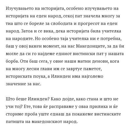
Изучувањето на историјата, особено изучувањето на
историјата на еден народ, секој пат значела многу за
тиа што се бореле за слободата и прогресот на еден
народ. Затоа и се вика, дека историјата била учителка
на народите. Но особено таја учителка ни е потребна,
баш у овој важен момент, на нас Македонците, за да би
могле да си го најдеме едниот вистински пат у нашата
борба. Оти баш сега, у овие наши матни денови, кога
на многу лесни глави им се завртуе паметот,
историската поука, а Илинден има најголемо
значение за нас.
Што беше Илинден? Како дојде, како стана и што не
учи тој? Ете, това ќе расправаме у оваа прилика и ќе
сториме проба уште еднаш да покажеме вистинските
патишта на македонскиот народ.