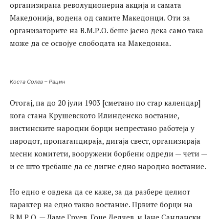
организирана револуционерна акција и самата
Македонија, водена од самите Македонци. Оти за
организаторите на В.М.Р.О. беше јасно дека само така
може да се освојуе слободата на Македониа.
Коста Солев – Рацин
Отогај, па до 20 јули 1903 [сметано по стар календар]
кога стана Крушевското Илинденско востание,
вистинските народни борци непрестано работеја у
народот, пропагандираја, дигаја свест, организираја
месни комитети, вооружени борбени одреди — чети —
и се што требаше да се дигне едно народно востание.
Но едно е овдека да се каже, за да разбере целиот
карактер на едно такво востание. Првите борци на
В.М.Р.О. — Даме Груев, Гоце Делчев, и Јане Сандански,