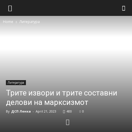
Home
Литература
Литература
Трите извори и трите составни
делови на марксизмот
By
ДСП Ленка
-
April 21, 2023
400
0