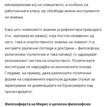
материјализам кој на човештвото, а особено на
работничката класа, му обезбеди моќни инструменти
на знаење.
Како што човековото знаење ја рефлектира природата
(т.е., материја во развој), која постои независно од
него, така и општественото знаење на човекот (т.е.
неговите различни погледи и доктрини – филозофски,
религиозни, политички и така натаму) го одразуваат
економскиот систем на општеството. Политичките
институции се надградба на економската основа.
Гледаме, на пример, дека различните политички
форми на современите европски држави служат за
зајакнување на доминацијата на буржоазијата над
пролетаријатот.
Филозофијата на Маркс е целосен филозофски