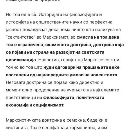
Но тоа не е сè. Историјата на филозофијата и
историјата на општествените науки со перфектна
јасност покажуваат дека нема ништо што наликува на
“сектантство” во Марксизмот, во
смисла на тоа дека
тоа е ограничена, скаменета доктрина, доктрина која
се појави
на страна
на развојот на светската
цивилизација
. Напротив, генијот на Маркс се состои
точно во тоа што
нуди одговори на прашањата веќе
поставени од најнапредните умови на човештвото.
Неговата доктрина се појави како директно и
моментално продоление на учењето на најголемите
претставници на
филозофијата, политичката
економија и социјализмот.
Марксистичката доктрина е семоќна, бидејќи е
вистинита. Таа е сеопфатна и хармонична, и им