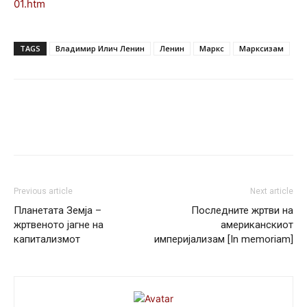
01.htm
TAGS
Владимир Илич Ленин
Ленин
Маркс
Марксизам
Previous article
Next article
Планетата Земја –
Последните жртви на
жртвеното јагне на
американскиот
капитализмот
империјализам [In memoriam]