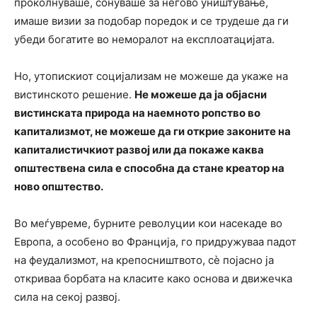
проколнуваше, сонуваше за негово уништување,
имаше визии за подобар поредок и се трудеше да ги
убеди богатите во неморалот на експлоатацијата.
Но, утопискиот социјализам не можеше да укаже на
вистинското решение.
Не можеше да ја објасни
вистинската природа на наемното ропство во
капитализмот, не можеше да ги открие законите на
капиталистичкиот развој или да покаже каква
општествена сила е способна да стане креатор на
ново општество.
Во меѓувреме, бурните револуции кои насекаде во
Европа, а особено во Франција, го придружуваа падот
на феудализмот, на крепосништвото, сè појасно ја
откриваа борбата на класите како основа и движечка
сила на секој развој.