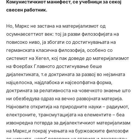
Комунистичкиот манифест, се учебници за секој
свесен работник.
Но, Маркс не застана на материјализмот од
осумнаесеттиот век: тој ја разви филозофијата на
повисоко ниво, ја збогати со достигнувањата на
германската класична филозофија, особено со
системот на Хегел, кој пак доведе до материјализмот
на Фоербах Главното достигнување беше
дијалектиката, т.е доктрината за развој во нејзината
најцелосна, најдлабока и најсеопфатна форма,
доктрината за релативноста на човечкото знаење што
ни обезбедува одраз на вечно развојната материја.
Најновите откритија на природните науки – радиумот,
електроните, трансмутацијата на елементите – беа
извонредна потврда за дијалектичкиот материјализам
на Маркс,и покрај учењата на буржоаските филозофи
со нивните „нови“ реверзии на стариот и декадентен