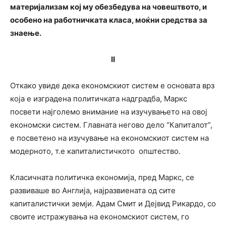
материјализам кој му обезбедува на човештвото, и
особено на работничката класа, моќни средства за
знаење.
II
Откако увиде дека економскиот систем е основата врз
која е изградена политичката надградба, Маркс
посвети најголемо внимание на изучувањето на овој
економски систем. Главната негово дело “Капиталот”,
е посветено на изучување на економскиот систем на
модерното, т.е капиталистичкото општество.
Класичната политичка економија, пред Маркс, се
развиваше во Англија, најразвиената од сите
капиталистички земји. Адам Смит и Дејвид Рикардо, со
своите истражувања на економскиот систем, го