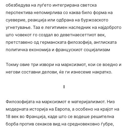
обезбедува на луѓето интегрирана светска
перспектива непомирлива со каква било форма на
суеверие, реакција или одбрана на буржоаското
угнетување. Таа е легитимен наследник на најдоброто
што човекот го создал во деветнаесеттиот век,
претставено од германската филозофија, англиската
политичка економија и францускиот социјализам
Токму овие три извори на марксизмот, кои се воедно и
негови составни делови, ќе ги изнесеме накратко.
I
Филозофијата на марксизмот е материјализмот. Низ
модерната историја на Европа, а особено на крајот на
18 век во Франција, каде што се водеше решителна
борба против секаков вид на средновековно ѓубре,