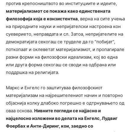
против крепосништвото во институциите и идеите,
материјализмот се покажа како единствената
филозофија која е конзистентна
, верна на сите учења
на природните науки и непријателски настроена кон
суеверието, неправдата и сл. Затоа, непријателите на
демократијата секогаш се труделе да го “побијат”,
поткопаат и оклеветат материјализмот, и пропагирале
разни форми на филозофски идеализам, кој во една
или друга форма секогаш се своди на одбрана или
поддршка на религијата.
Маркс и Енгелс го заштитуваа филозофскиот
материјализам на најрешителениот начин и повторно
објаснија колку длабоко погрешно е одтрнувањето од
оваа основа.
Нивните погледи се најјасно и
најцелосно изложени во делата на Енгелс, Лудвиг
Фоербах и Анти-Диринг, кои, заедно со