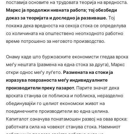
поставија основите на трудовата теорија на вредноста.
Маркс ја продолжи нивната работа; тој обезбеди
доказ за теоријата и доследно ја развиваше.
Тој
покажа дека вредноста на секоја стока се определува
со количината на општествено неопходното работно
време потрошено за неговото производство.
Онаму каде што буржоаските економисти гледаа врска
меѓу нештата (размена на една стока за друга), Маркс
откри однос меѓу луѓето.
Размената на стоки ја
изразува поврзаноста меѓу индивидуалните
производители преку пазарот.
Парите значат дека
врската станува се поблиска и поблиска, неразделно
обединувајќи го целиот економски живот на
поединечните производители во една целина.
Капиталот означува понатамошен развој на оваа врска:
работната сила на човекот станува стока. Наемниот