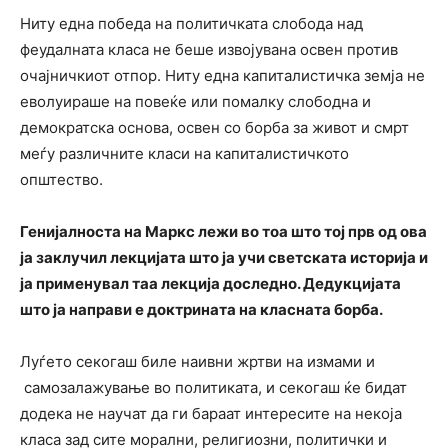
Ниту една победа на политичката слобода над
феудалната класа не беше извојувана освен против
очајничкиот отпор. Ниту една капиталистичка земја не
еволуираше на повеќе или помалку слободна и
демократска основа, освен со борба за живот и смрт
меѓу различните класи на капиталистичкото
општество.
Генијалноста на Маркс лежи во тоа што тој прв од ова
ја заклучил лекцијата што ја учи светската историја и
ја применувал таа лекција доследно. Дедукцијата
што ја направи е доктрината на класната борба.
Луѓето секогаш биле наивни жртви на измами и
самозалажување во политиката, и секогаш ќе бидат
додека не научат да ги бараат интересите на некоја
класа зад сите морални, религиозни, политички и