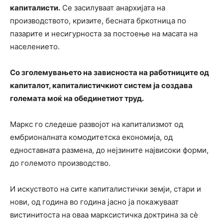
капиталисти.
Се засилуваат анархијата на
производството, кризите, бесната бркотница по
пазарите и несигурноста за постоење на масата на
населението.
Со зголемувањето на зависноста на работниците од
капиталот, капиталистичкиот систем ја создава
големата моќ на обединетиот труд.
Маркс го следеше развојот на капитализмот од
ембрионалната комодитетска економија, од
едноставната размена, до нејзините највисоки форми,
до големото производство.
И искуството на сите капиталистички земји, стари и
нови, од година во година јасно ја покажуваат
вистинитоста на оваа марксистичка доктрина за сè