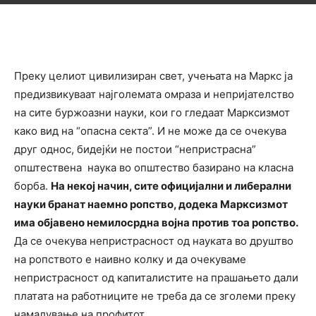
Преку целиот цивилизиран свет, учењата на Маркс ја
предизвикуваат најголемата омраза и непријателство
на сите буржоазни науки, кои го гледаат Марксизмот
како вид на “опасна секта”. И не може да се очекува
друг однос, бидејќи не постои “непристрасна”
општествена наука во општество базирано на класна
борба.
На некој начин, сите официјални и либерални
науки бранат наемно ропство, додека Марксизмот
има објавено немилосрдна војна против тоа ропство.
Да се очекува непристрасност од науката во друштво
на ропството е наивно колку и да очекуваме
непристрасност од капиталистите на прашањето дали
платата на работниците не треба да се зголеми преку
намалување на профитот.