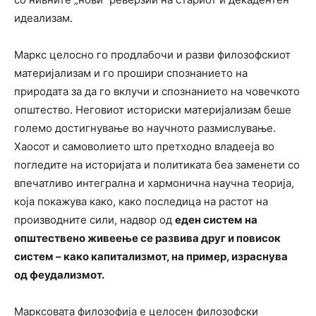
идеализам.
Маркс целосно го продлабочи и разви филозофскиот
материјализам и го прошири спознанието на
природата за да го вклучи и спознанието на човечкото
општество. Неговиот историски материјализам беше
големо достигнување во научното размислување.
Хаосот и самоволието што претходно владееја во
погледите на историјата и политиката беа заменети со
впечатливо интегрална и хармонична научна теорија,
која покажува како, како последица на растот на
производните сили, надвор од
еден систем на
општествено живеење се развива друг и повисок
систем – како капитализмот, на пример, израснува
од феудализмот.
Марксовата филозофија е целосен филозофски