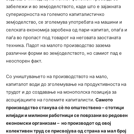
забележи и во земјоделството, каде што е зајакната
супериорноста на големото капиталистичко
земјоделство, се зголемува употребата на машини и
селската економија заробена од пари-капитал, опаѓа и
паѓа во пропаст под товарот на неговата заостаната
техника. Падот на малото производство зазема
различни форми во земјоделството, но самиот пад е
неоспорен факт.
Со уништувањето на производството на мало,
капиталот води до зголемување на продуктивноста на
трудот и до создавање на монополска позиција за
асоцијациите на големите капиталисти.
Самото
производство станува сè по општествено – стотици
илијади и милиони работници се поврзани во редовен
економски организам – но производот од овој
колективен труд се присвојува од страна на мал број