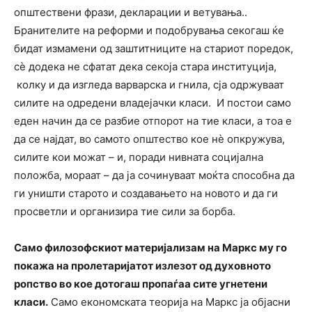
општествени фрази, декларации и ветувања..
Бранителите на реформи и подобрувања секогаш ќе
бидат измамени од заштитниците на стариот поредок,
сè додека не сфатат дека секоја стара институција,
колку и да изгледа варварска и гнила, сја одржуваат
силите на одредени владејачки класи. И постои само
еден начин да се разбие отпорот на тие класи, а тоа е
да се најдат, во самото општество кое нè опкружува,
силите кои можат – и, поради нивната социјална
положба, мораат – да ја сочинуваат моќта способна да
ги уништи старото и создавањето на новото и да ги
просветли и организира тие сили за борба.
Само филозофскиот материјализам на Маркс му го
покажа на пролетаријатот излезот од духовното
ропство во кое дотогаш пропаѓаа сите угнетени
класи.
Само економската теорија на Маркс ја објасни