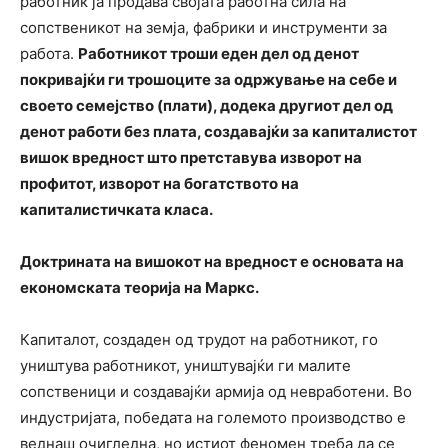
работник ја продава својата работна сила на
сопственикот на земја, фабрики и инструменти за
работа.
Работникот троши еден дел од денот
покривајќи ги трошоците за одржување на себе и
своето семејство (плати), додека другиот дел од
денот работи без плата, создавајќи за капиталистот
вишок вредност што претставува изворот на
профитот, изворот на богатството на
капиталистичката класа.
Доктрината на вишокот на вредност е основата на
економската теорија на Маркс.
Капиталот, создаден од трудот на работникот, го
уништува работникот, уништувајќи ги малите
сопственици и создавајќи армија од невработени. Во
индустријата, победата на големото производство е
веднаш очигледна, но истиот феномен треба да се