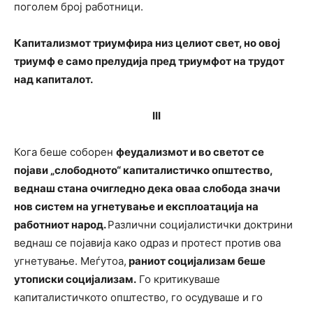
поголем број работници.
Капитализмот триумфира низ целиот свет, но овој
триумф е само прелудија пред триумфот на трудот
над капиталот.
III
Кога беше соборен
феудализмот и во светот се
појави „слободното“ капиталистичко општество,
веднаш стана очигледно дека оваа слобода значи
нов систем на угнетување и експлоатација на
работниот народ.
Различни социјалистички доктрини
веднаш се појавија како одраз и протест против ова
угнетување. Меѓутоа,
раниот социјализам беше
утописки социјализам.
Го критикуваше
капиталистичкото општество, го осудуваше и го