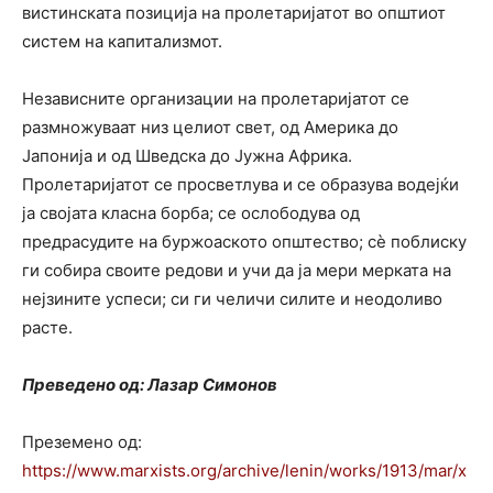
вистинската позиција на пролетаријатот во општиот
систем на капитализмот.
Независните организации на пролетаријатот се
размножуваат низ целиот свет, од Америка до
Јапонија и од Шведска до Јужна Африка.
Пролетаријатот се просветлува и се образува водејќи
ја својата класна борба; се ослободува од
предрасудите на буржоаското општество; сè поблиску
ги собира своите редови и учи да ја мери мерката на
нејзините успеси; си ги челичи силите и неодоливо
расте.
Преведено од: Лазар Симонов
Преземено од:
https://www.marxists.org/archive/lenin/works/1913/mar/x