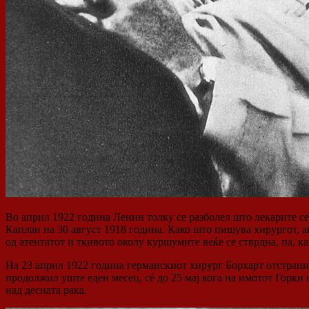
Во април 1922 година Ленин толку се разболел што лекарите с
Каплан на 30 август 1918 година. Како што пишува хирургот, а
од атентатот и ткивото околу куршумите веќе се стврдна, па, 
На 23 април 1922 година германскиот хирург Борхарт отстрани
продолжил уште еден месец, сé до 25 мај кога на имотот Горки
над десната рака.