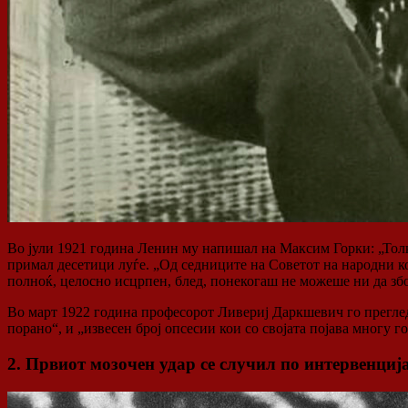
Во јули 1921 година Ленин му напишал на Максим Горки: „Толк
примал десетици луѓе. „Од седниците на Советот на народни ко
полноќ, целосно исцрпен, блед, понекогаш не можеше ни да збо
Во март 1922 година професорот Ливериј Даркшевич го прегле
порано“, и „извесен број опсесии кои со својата појава многу
2. Првиот мозочен удар се случил по интервенци