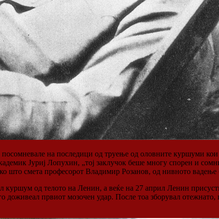
е посомневале на последици од труење од оловните куршуми кои 
кадемик Јуриј Лопухин, „тој заклучок беше многу спорен и сомн
како што смета професорот Владимир Розанов, од нивното вадење 
л куршум од телото на Ленин, а веќе на 27 април Ленин присуст
 го доживеал првиот мозочен удар. После тоа зборувал отежнато