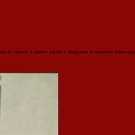
ува во тајност, а самиот настан е опкружен со мноштво измисли