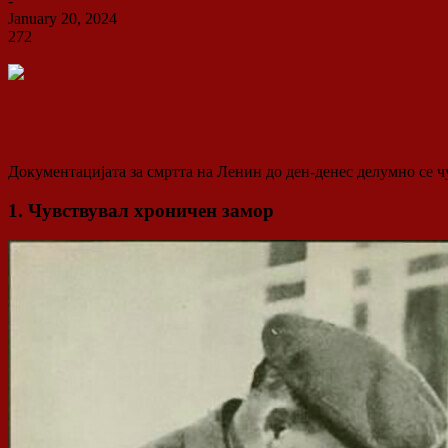
-
January 20, 2024
272
0
Документацијата за смртта на Ленин до ден-денес делумно се ч
1. Чувствувал хроничен замор