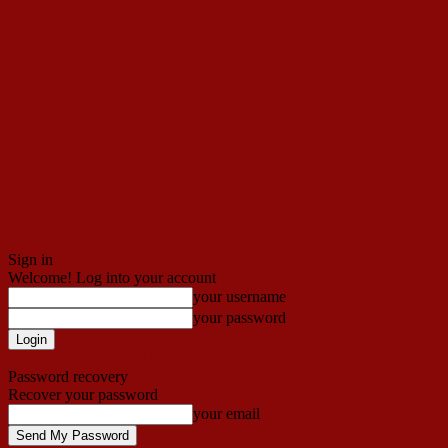
Sign in
Welcome! Log into your account
your username
your password
Forgot your password? Get help
Password recovery
Recover your password
your email