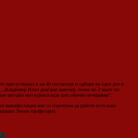
о присуствувал и на 40 состаноци и одбори во еден ден и
, „Владимир Илич доаѓаше навечер, точно во 2 часот по
еше шетајќи низ кујната каде што обично вечеравме“.
и манифестации кои го спречуваа да работи исто како
о прашал Ленин професорот.