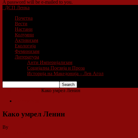
A password will be e-mailed to you.
ДСП Ленка
Почетна
Вести
Настани
Колумни
Активизам
Екологија
Феминизам
Литература
Анти Империјализам
Социјална Поезија и Проза
Историја на Македонија – Лев Агол
Home
Литература
Како умрел Ленин
Литература
Како умрел Ленин
By
ДСП Ленка