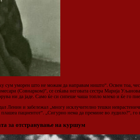
у сум уморен што не можам да направам ништо“. Освен тоа, чест
месари (Совнарком)“, се сеќава неговата сестра Марија Уљанова
рува ни да јаде. Само ќе си сипеше чаша топло млеко и ќе го пи
дал Ленин и забележал „многу исклучително тешки неврастеничк
 го плашеа пациентот“. „Сигурно нема да премине во лудило?“, г
јата за отстранување на куршум