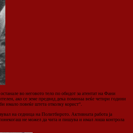
останале во неговото тело по обидот за атентат на Фани
ителен, ако се земе предвид дека поминаа веќе четири години
би имало повеќе штета отколку корист“.
вувал на седница на Политбирото. Активната работа ја
, понекогаш не можел да чита и пишува и имал лоша контрола