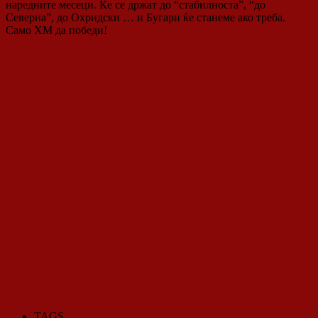
наредните месеци. Ќе се држат до “стабилноста”, “до
Северна”, до Охридски … и Бугари ќе станеме ако треба.
Само ХМ да победи!
TAGS