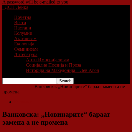
A password will be e-mailed to you.
ДСП Ленка
Почетна
Вести
Настани
Колумни
Активизам
Екологија
Феминизам
Литература
Анти Империјализам
Социјална Поезија и Проза
Историја на Македонија – Лев Агол
Home
Колумни
Ванковска: „Новинарите“ бараат замена а не
промена
Колумни
Ванковска: „Новинарите“ бараат
замена а не промена