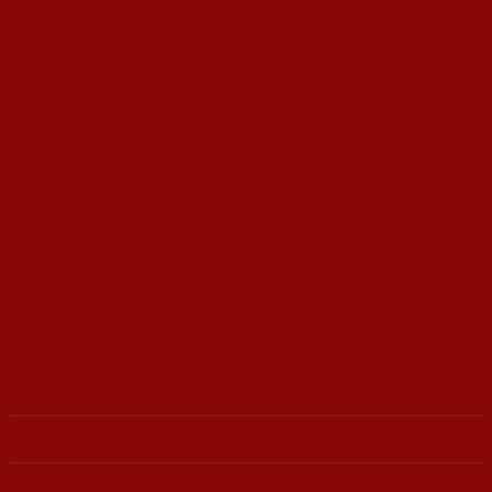
Македонија на крстопат
ЗОШТО СЕКОЈ КОМУНИСТ МОРА ДА ЈА
ПОДДРЖУВА КИНА?
0д недостаток на интелектуална активност до
„трулеж на мозокот“
Ленка - Движење за Социјална Правда