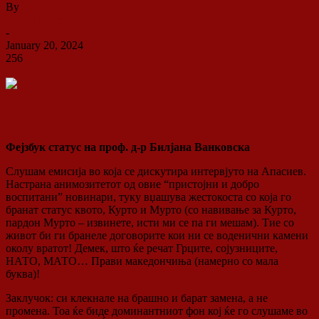
By
ДСП Ленка
-
January 20, 2024
256
0
Фејзбук статус на проф. д-р Билјана Ванковска
Слушам емисија во која се дискутира интервјуто на Апасиев.
Настрана анимозитетот од овие “пристојни и добро
воспитани” новинари, туку вџашува жестокоста со која го
бранат статус квото, Курто и Мурто (со навивање за Курто,
пардон Мурто – извинете, исти ми се па ги мешам). Тие со
живот би ги бранеле договорите кои ни се воденични камени
околу вратот! Демек, што ќе речат Грците, сојузниците,
НАТО, МАТО… Прави македончиња (намерно со мала
буква)!
Заклучок: си клекнале на брашно и
барат замена, а не
промена. Тоа ќе биде доминантниот фон кој ќе го слушаме во