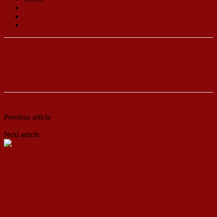
апасиев
Билјана Ванковска
Ванковска
Previous article
Левица побара вонреден инспекциски надзор на
УСЈЕ
Next article
Како умрел Ленин
ДСП Ленка
RELATED ARTICLES
MORE FROM AUTHOR
Европски вредности или национални интереси: