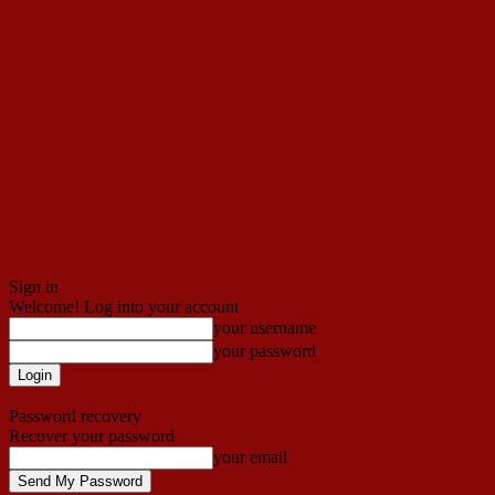
Sign in
Welcome! Log into your account
your username
your password
Forgot your password? Get help
Password recovery
Recover your password
your email