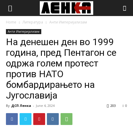
Home
Литература
Анти Империјализам
Анти Империјализам
На денешен ден во 1999
година, пред Пентагон се
одржа голем протест
против НАТО
бомбардирањето на
Југославија
By
ДСП Ленка
-
June 4, 2024
203
0