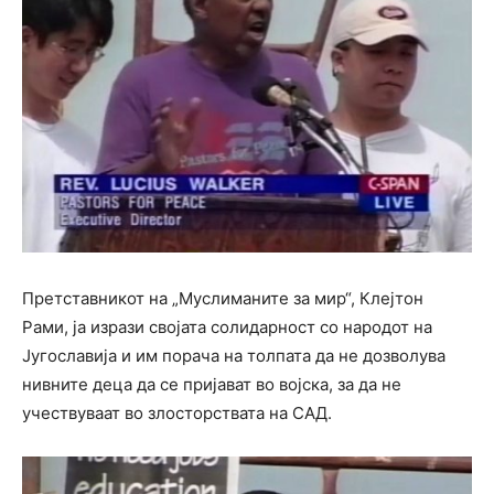
Претставникот на „Муслиманите за мир“, Клејтон
Рами, ја изрази својата солидарност со народот на
Југославија и им порача на толпата да не дозволува
нивните деца да се пријават во војска, за да не
учествуваат во злосторствата на САД.