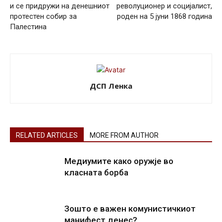
и се придружи на денешниот
револуционер и социјалист,
протестен собир за
роден на 5 јуни 1868 година
Палестина
ДСП Ленка
RELATED ARTICLES
MORE FROM AUTHOR
Медиумите како оружје во
класната борба
Зошто е важен комунистичкиот
манифест денес?