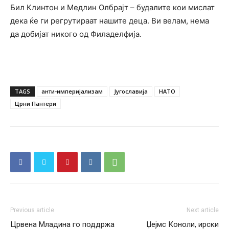
Бил Клинтон и Медлин Олбрајт – будалите кои мислат
дека ќе ги регрутираат нашите деца. Ви велам, нема
да добијат никого од Филаделфија.
TAGS
анти-империјализам
Југославија
НАТО
Црни Пантери
Previous article
Next article
Црвена Младина го поддржа
Џејмс Коноли, ирски