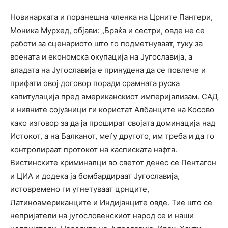
Новинарката и поранешна членка на Црните Пантери,
Моника Мурхед, објави: „Браќа и сестри, овде не се
работи за сценариото што го подметнуваат, туку за
воената и економска окупација на Југославија, а
владата на Југославија е принудена да се повлече и
прифати овој договор поради срамната руска
капитулација пред американскиот империјализам. САД
и нивните сојузници ги користат Албанците на Косово
како изговор за да ја прошират својата доминација над
Истокот, а на Балканот, меѓу другото, им треба и да го
контролираат протокот на касписката нафта.
Вистинските криминалци во светот денес се Пентагон
и ЦИА и додека ја бомбардираат Југославија,
истовремено ги угнетуваат црнците,
Латиноамериканците и Индијанците овде. Тие што се
непријатели на југословенскиот народ се и наши