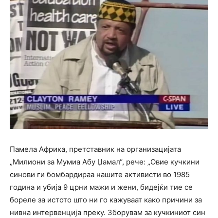
Памела Африка, претставник на организацијата
„Милиони за Мумиа Абу Џамал“, рече: „Овие кучкини
синови ги бомбардираа нашите активисти во 1985
година и убија 9 црни мажи и жени, бидејќи тие се
бореле за истото што ни го кажуваат како причини за
нивна интервенција преку. Зборувам за кучкиниот син