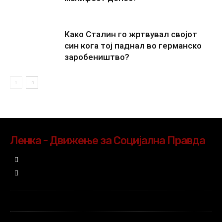
Како Сталин го жртвувал својот
син кога тој паднал во германско
заробеништво?
Ленка - Движење за Социјална Правда