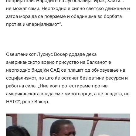
непријатели. Народите на Југославија, Ирак, Хаити…
не можат сами. Неопходно е силно светско движење и
затоа мора да се поврземе и обединиме во борбата
против империјализмот“.
Свештеникот Лусиус Вокер додаде дека
американското воено присуство на Балканот е
неопходно бидејќи САД се плашат од обновување на
социјализмот, по што ќе останат без евтини ресурси и
работна сила. „Ние кои протестираме против
американската влада сме миротворци, а не владата, не
НАТО“, рече Вокер.