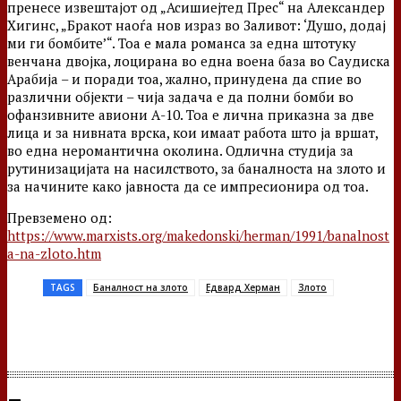
пренесе извештајот од „Асишиејтед Прес“ на Александер
Хигинс, „Бракот наоѓа нов израз во Заливот: ‘Душо, додај
ми ги бомбите’“. Тоа е мала романса за една штотуку
венчана двојка, лоцирана во една воена база во Саудиска
Арабија – и поради тоа, жално, принудена да спие во
различни објекти – чија задача е да полни бомби во
офанзивните авиони А-10. Тоа е лична приказна за две
лица и за нивната врска, кои имаат работа што ја вршат,
во една неромантична околина. Одлична студија за
рутинизацијата на насилството, за баналноста на злото и
за начините како јавноста да се импресионира од тоа.
Превземено од:
https://www.marxists.org/makedonski/herman/1991/banalnost
a-na-zloto.htm
TAGS
Баналност на злото
Едвард Херман
Злото