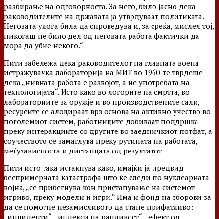
разбирање на одговорноста. За него, било јасно дека
раководителите на државата ја утврдуваат политиката.
Неговата улога била да спроведува и, за среќа, мислел тој,
никогаш не било дел од неговата работа фактички да
мора да убие некого.“
Пити забележа дека раководителот на главната воена
истражувачка лабораторија на МИТ во 1960-те тврдеше
дека „нивната работа е развојот, а не употребата на
технологијата“. Исто како во логорите на смртта, во
лабораториите за оружје и во производствените сали,
ресурсите се алоцираат врз основа на активно учество во
поголемиот систем, работниците добиваат поддршка
преку интеракциите со другите во заедничкиот потфат, а
соучеството се замаглува преку рутината на работата,
меѓузависноста и дистанцата од резултатот.
Пити исто така истакнува како, имајќи ја предвид
беспримерната катастрофа што ќе следи по нуклеарната
војна, „се прибегнува кон пристапување на системот
игриво, преку модели и игри.“ Има и фонд на зборови за
да се помогне незамисливото да стане прифатливо:
„инциденти“, „индекси на ранливост“, „ефект од