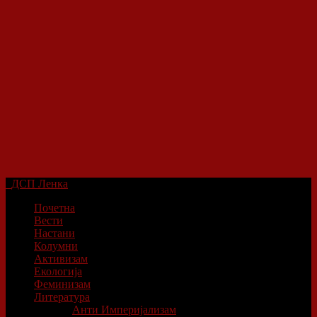
ДСП Ленка
Почетна
Вести
Настани
Колумни
Активизам
Екологија
Феминизам
Литература
Анти Империјализам