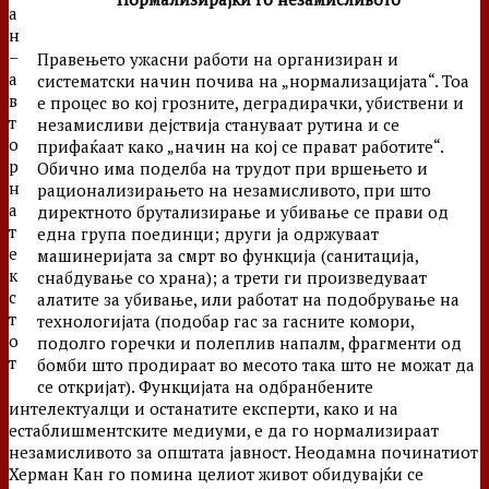
а
н
–
Правењето ужасни работи на организиран и
а
систематски начин почива на „нормализацијата“. Тоа
в
е процес во кој грозните, деградирачки, убиствени и
т
незамисливи дејствија стануваат рутина и се
о
прифаќаат како „начин на кој се прават работите“.
р
Обично има поделба на трудот при вршењето и
н
рационализирањето на незамисливото, при што
а
директното брутализирање и убивање се прави од
т
една група поединци; други ја одржуваат
е
машинеријата за смрт во функција (санитација,
к
снабдување со храна); а трети ги произведуваат
с
алатите за убивање, или работат на подобрување на
т
технологијата (подобар гас за гасните комори,
о
подолго горечки и полеплив напалм, фрагменти од
т
бомби што продираат во месото така што не можат да
се откријат). Функцијата на одбранбените
интелектуалци и останатите експерти, како и на
естаблишментските медиуми, е да го нормализираат
незамисливото за општата јавност. Неодамна починатиот
Херман Кан го помина целиот живот обидувајќи се