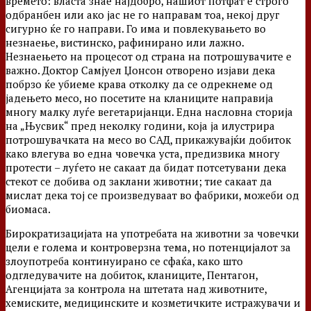
времето: власта знае најдобро, нашиот потфат е строго
одбранбен или ако јас не го направам тоа, некој друг
сигурно ќе го направи. Го има и повлекувањето во
незнаење, вистинско, рафинирано или лажно.
Незнаењето на процесот од страна на потрошувачите е
важно. Доктор Самјуел Џонсон отворено изјави дека
побрзо ќе убиеме крава отколку да се одрекнеме од
јадењето месо, но посетите на кланиците направија
многу малку луѓе вегетаријанци. Една насловна сторија
на „Њусвик“ пред неколку години, која ја илустрира
потрошувачката на месо во САД, прикажувајќи добиток
како влегува во една човечка уста, предизвика многу
протести – луѓето не сакаат да бидат потсетувани дека
стекот се добива од заклани животни; тие сакаат да
мислат дека тој се произведуваат во фабрики, можеби од
биомаса.
Бирократизацијата на употребата на животни за човечки
цели е голема и контроверзна тема, но потенцијалот за
злоупотреба континуирано се сфаќа, како што
одгледувачите на добиток, кланиците, Пентагон,
Агенцијата за контрола на штетата над животните,
хемиските, медицинските и козметичките истражувачи и