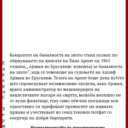
Концептот на баналноста на злото стана познат по
објавувањето на книгата на Хана Арент од 1963
Е
година, „Ајхман во Ерусалим: извештај за баналноста
д
на злото“, која се темелеше на судењето на Адолф
в
Ајхман во Ерусалим. Тезата на Арент беше дека луѓето
а
што спроведуваат незамисливи злодела, како Ајхман,
р
врвен администратор во машинеријата на
д
нацистичките логори на смртта, можеби воопшто не
С
се луди фанатици, туку само обични поединци кои
.
едноставно ги прифаќаат премисите на нивната
Х
држава и учествуваат во секој тековен потфат со
е
енергија на добри бирократи.
р
м
Нормализирајќи го незамисливото