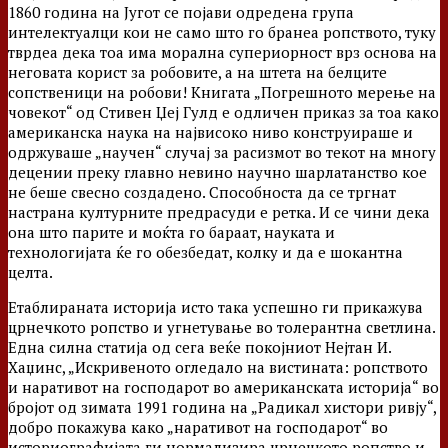
1860 година на Југот се појави одредена група
интелектуалци кои не само што го бранеа ропството, туку
тврдеа дека тоа има морална супериорност врз основа на
неговата корист за робовите, а на штета на белците
сопственици на робови! Книгата „Погрешното мерење на
човекот“ од Стивен Џеј Гулд е одличен приказ за тоа како
американска наука на највисоко ниво конструираше и
одржуваше „научен“ случај за расизмот во текот на многу
децении преку главно невино научно шарлатанство кое
не беше свесно создадено. Способноста да се тргнат
настрана културните предрасуди е ретка. И се чини дека
она што парите и моќта го бараат, науката и
технологијата ќе го обезбедат, колку и да е шокантна
целта.
Етаблираната историја исто така успешно ги прикажува
црнечкото ропство и угнетување во толерантна светлина.
Една силна статија од сега веќе покојниот Нејтан И.
Хаџинс, „Искривеното огледало на вистината: ропството
и наративот на господарот во американската историја“ во
бројот од зимата 1991 година на „Радикал хистори ривју“,
добро покажува како „наративот на господарот“ во
историографијата ги нормализира црнечкото ропство и