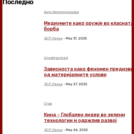
Последно
Анти Империјализам
Медиумите како оружје во класната
борба
ДСП Ленка
-
May 31, 2025
Uncategorized
Зависноста како феномен предизви
од материјалните услови
ДСП Ленка
-
May 27, 2025
Став
Кина – Глобален лидер во зелени
технологии и одржлив развој
ДСП Ленка
-
May 26, 2025