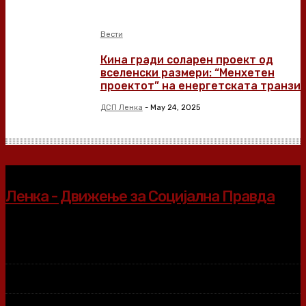
Вести
Кина гради соларен проект од
вселенски размери: “Менхетен
проектот” на енергетската транзиц
ДСП Ленка
-
May 24, 2025
Ленка - Движење за Социјална Правда