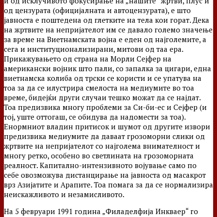
и од исклучивото фокусирање на „нашите“ жртви, плус и
од цензурата (официјалната и автоцензурата), е што
јавноста е поштедена од глетките на тела кои горат. Дека
на жртвите на непријателот им се давало големо значење
за време на Виетнамската војна е еден од најголемите, а
сега и институционализирани, митови од таа ера.
Прикажувањето од страна на Морли Сејфер на
американски војник што пали, со запалка за цигари, една
виетнамска колиба од трски се користи и се упатува на
тоа за да се илустрира смелоста на медиумите во тоа
време, бидејќи други случаи тешко можат да се најдат.
Тоа предизвика многу проблеми за Си-би-ес и Сејфер (и
тој, уште оттогаш, се обидува да надомести за тоа).
Енормниот владин притисок и шумот од другите извори
предизвика медиумите да даваат грозоморни слики од
жртвите на непријателот со најголема внимателност и
многу ретко, особено во светлината на грозоморната
реалност. Капитално-интензивното војување само по
себе овозможува дистанцирање на јавноста од масакрот
врз Азијатите и Арапите. Тоа помага за да се нормализира
неискажливото и незамисливото.
На 5 февруари 1991 година „Филаделфија Инкваер“ го