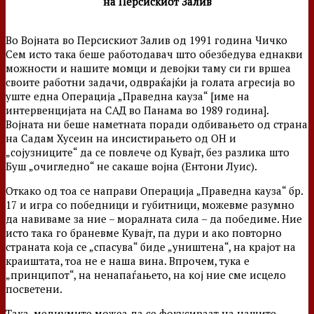
на Персискиот Залив
Во Војната во Персискиот Залив од 1991 година Чичко
Сем исто така беше работодавач што обезбедува еднакви
можности и нашите момци и девојки таму си ги вршеа
своите работни задачи, одвраќајќи ја голата агресија во
уште една Операција „Праведна кауза“ [име на
интервенцијата на САД во Панама во 1989 година].
Војната ни беше наметната поради одбивањето од страна
на Садам Хусеин на инсистирањето од ОН и
„сојузниците“ да се повлече од Кувајт, без разлика што
Буш „очигледно“ не сакаше војна (Ентони Луис).
Откако од тоа се направи Операција „Праведна кауза“ бр.
17 и игра со победници и губитници, можевме разумно
да навиваме за ние – моралната сила – да победиме. Ние
исто така го браневме Кувајт, па дури и ако повторно
страната која се „спасува“ биде „уништена“, на крајот на
краиштата, тоа не е наша вина. Впрочем, тука е
„принципот“, на ненапаѓањето, на кој ние сме исцело
посветени.
Така, медиумите можеа да се фокусираат на нашите