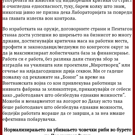
употребата на животни од надворешни критики со страст
и очигледна едногласност, туку, барем колку што знам,
никогаш јавно не призна дека Лабораторијата за повреди
на главата излегла вон контрола.
Во изработката на оружје, договорните страни и Пентагон
станаа доста успешни во ширењето на бизнисот во многу
држави, достигнувајќи критична маса на работни места,
профити и законодавци/медиуми по конгресен округ за
да ја максимизираат лобистичката база за финансирање.
Работа си е работа, без разлика дали станува збор за
изградба на училишта или проектили „Миротворец“ или
сечење на илјадагодишни дрвја секвои. Ми се гадеше
помалку од рекламите на „Боинг“ за време на
Виетнамската војна со кои привлекуваа работници за
нивната фабрика за хеликоптери, прикажувајќи се себеси
како „работодавач што обезбедува еднакви можности“.
Можеби и менаџментот на логорот во Дахау исто така
беше работодавач што обезбедува еднакви можности,
бидејќи работата мораше да се заврши, а за неа имаше
ефективна побарувачка.
Нормализирањето на убивањето човечки риби во бурето