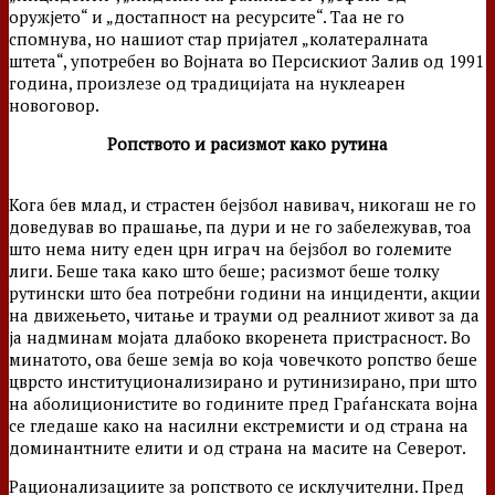
оружјето“ и „достапност на ресурсите“. Таа не го
спомнува, но нашиот стар пријател „колатералната
штета“, употребен во Војната во Персискиот Залив од 1991
година, произлезе од традицијата на нуклеарен
новоговор.
Ропството и расизмот како рутина
Кога бев млад, и страстен бејзбол навивач, никогаш не го
доведував во прашање, па дури и не го забележував, тоа
што нема ниту еден црн играч на бејзбол во големите
лиги. Беше така како што беше; расизмот беше толку
рутински што беа потребни години на инциденти, акции
на движењето, читање и трауми од реалниот живот за да
ја надминам мојата длабоко вкоренета пристрасност. Во
минатото, ова беше земја во која човечкото ропство беше
цврсто институционализирано и рутинизирано, при што
на аболиционистите во годините пред Граѓанската војна
се гледаше како на насилни екстремисти и од страна на
доминантните елити и од страна на масите на Северот.
Рационализациите за ропството се исклучителни. Пред