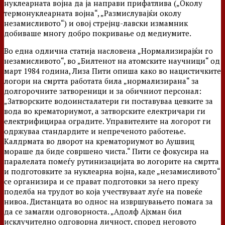
нуклеарната војна да ја направи прифатлива („Околу
термонуклеарната војна“, „Размислувајќи околу
незамисливото“) и овој стрејнџ-лавски измамник
добиваше многу добро покривање од медиумите.
Во една одлична статија насловена „Нормализирајќи го
незамисливото“, во „Билтенот на атомските научници“ од
март 1984 година, Лиза Пити опиша како во нацистичките
логори на смртта работата била „нормализирана“ за
долгорочните затвореници и за обичниот персонал:
„Затворските водоинсталатери ги поставуваа цевките за
вода во крематориумот, а затворските електричари ги
електрифицираа оградите. Управителите на логорот ги
одржуваа стандардите и непреченото работење.
Калдрмата во дворот на крематориумот во Аушвиц
мораше да биде совршено чиста.“ Пити се фокусира на
паралелата помеѓу рутинизацијата во логорите на смртта
и подготовките за нуклеарна војна, каде „незамисливото“
се организира и се прават подготовки за него преку
поделба на трудот во која учествуваат луѓе на повеќе
нивоа. Дистанцата во однос на извршувањето помага за
да се замагли одговорноста. „Адолф Ајхман бил
исклучително одговорна личност, според неговото