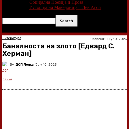
Социјална Поезија и Проза
Историја на Македонија – Лев Агол
Литература
Updated:
July 10, 2023
Баналноста на злото [Едвард С.
Херман]
By
ДСП Ленка
July 10, 2023