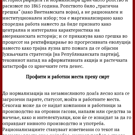
расизмот по 1865 година. Ропството било „трагична
грешка“ (како Виетнамската војна), а не рационален и
институционален избор; тоа е маргинализирано како
споредна работа наместо да биде признато како
централна и интегрална карактеристика на
американската историја; и се прикажува како грешка во
процесот на ректифицирање во прогресивната еволуција
наместо како трајна лузна што помага да се објасни
Јужњачката стратегија [на Републиканската партија],
тековниот напад на афирмативната акција и растечката
катастрофа со црнечките гета денес.
Профити и работни места преку смрт
До нормализација на незамисливото доаѓа лесно кога се
загрозени парите, статусот, моќта и работните места.
Секогаш може да се најдат компании и работници за
производство на отровни гасови, напалм или средства за
мачење, како и интелектуалци, кои ќе се изнајдат за да го
оправдаат нивното производство и употреба.
Рационализациите стануваат изветвеани со текот на