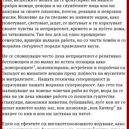
храбри момци, девојки и на службените лица кои ни
кажуваа за своите планови, потези, реакции и неврзани
мисли. Можевме да ги гледаме во нивните акции, како
полетуваат, слетуваат, јадат, се шегуваат и ги изразуваат
своите чувства за непријателот, времето и за луѓето дома,
во татковината. Тие беа дел од едно проширено
семејство, вршејќи валкана работа, но со чисти бомби и со
морална сигурност поради праведната кауза.
Не се спомнуваше често дека непријателот е релативно
беспомошен и по малку во истата позиција како
„домородците“, колонизирани, истребени и поробени од
Западот во минатите векови преку доблеста на мускетите
и митралезите… Нашата техничка супериорност ја
одразуваше нашата морална супериорност. Ако сето тоа
наликуваше на ловење човечки риби во буре, мора да се
има на ум дека имавме работа со пониски суштества
(скакулци, двоножни животни, бубашваби), луѓе кои не го
ценат животот колку нас, кои дозволија „нов Хитлер“ да
владее со нив и кои ни застанаа на патот.
Еден од ефектите од високотехнолошкото војување, како