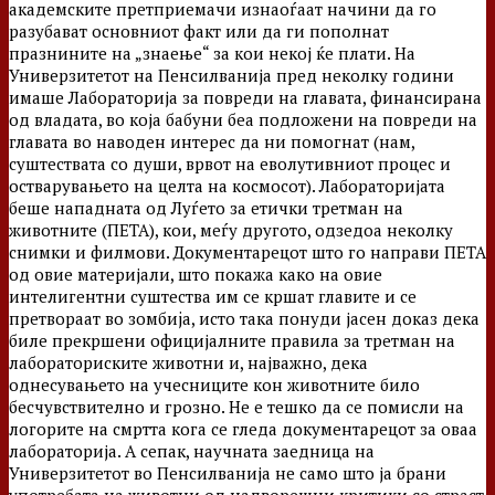
академските претприемачи изнаоѓаат начини да го
разубават основниот факт или да ги пополнат
празнините на „знаење“ за кои некој ќе плати. На
Универзитетот на Пенсилванија пред неколку години
имаше Лабораторија за повреди на главата, финансирана
од владата, во која бабуни беа подложени на повреди на
главата во наводен интерес да ни помогнат (нам,
суштествата со души, врвот на еволутивниот процес и
остварувањето на целта на космосот). Лабораторијата
беше нападната од Луѓето за етички третман на
животните (ПЕТА), кои, меѓу другото, одзедоа неколку
снимки и филмови. Документарецот што го направи ПЕТА
од овие материјали, што покажа како на овие
интелигентни суштества им се кршат главите и се
претвораат во зомбиja, исто така понуди јасен доказ дека
биле прекршени официјалните правила за третман на
лабораториските животни и, најважно, дека
однесувањето на учесниците кон животните било
бесчувствително и грозно. Не е тешко да се помисли на
логорите на смртта кога се гледа документарецот за оваа
лабораторија. А сепак, научната заедница на
Универзитетот во Пенсилванија не само што ја брани