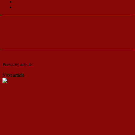
Македонија
НОБ
Previous article
Извештајот на ЕК го потврди анти-европското
владеење на СДС и ДУИ
Next article
Изложба на Орце Нинески во понеделник во КИЦ
ДСП Ленка
RELATED ARTICLES
MORE FROM AUTHOR
Сеќавањата на Боро Чушкар за ослободувањето
на Скопје