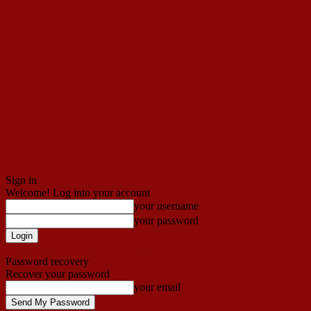
Sign in
Welcome! Log into your account
your username
your password
Forgot your password? Get help
Password recovery
Recover your password
your email