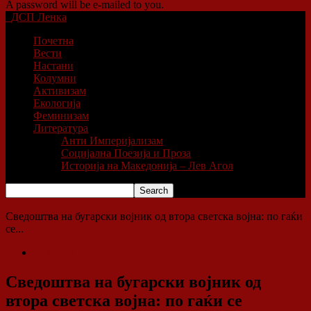
A password will be e-mailed to you.
ДСП Ленка
Почетна
Вести
Настани
Колумни
Активизам
Екологија
Феминизам
Литература
Анти Империјализам
Социјална Поезија и Проза
Историја на Македонија – Лев Агол
Home
Историја
Историја на Македонија - Лев Агол
Сведоштва на бугарски војник од втора светска војна: по гаќи
се...
Историја на Македонија - Лев Агол
Сведоштва на бугарски војник од
втора светска војна: по гаќи се