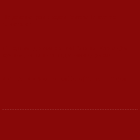
На денешен ден е роден Генерал Михаило
Апостолски
81 година од масакрот кај Ваташа: Стрелајте
кучиња, но нашата идеја нема да умре!
Ленка - Движење за Социјална Правда