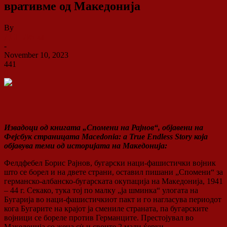
вративме од Македонија
By
ДСП Ленка
-
November 10, 2023
441
0
Извадоци од книгата „Спомени на Рајнов“, објавени на
Фејсбук страницата Macedonia: a True Endless Story која
објавува теми од историјата на Македонија:
Фелдфебел Борис Рајнов, бугарски наци-фашистички војник
што се борел и на двете страни, оставил пишани „Спомени“ за
германско-албанско-бугарската окупација на Македонија, 1941
– 44 г. Секако, тука тој по малку „ја шминка“ улогата на
Бугарија во наци-фашистичкиот пакт и го нагласува периодот
кога Бугарите на крајот ја смениле страната, па бугарските
војници се бореле против Германците. Престојувал во
Македонија со жена сѝ и своите 2 мали ќерки.