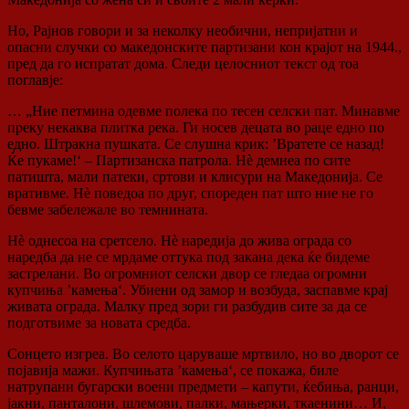
Но, Рајнов говори и за неколку необични, непријатни и
опасни случки со македонските партизани кон крајот на 1944.,
пред да го испратат дома. Следи целосниот текст од тоа
поглавје:
… „Ние петмина одевме полека по тесен селски пат. Минавме
преку некаква плитка река. Ги носев децата во раце едно по
едно. Штракна пушката. Се слушна крик: ’Вратете се назад!
Ќе пукаме!‘ – Партизанска патрола. Нѐ демнеа по сите
патишта, мали патеки, сртови и клисури на Македонија. Се
вративме. Нѐ поведоа по друг, спореден пат што ние не го
бевме забележале во темнината.
Нѐ однесоа на сретсело. Нѐ наредија до жива ограда со
наредба да не се мрдаме оттука под закана дека ќе бидеме
застрелани. Во огромниот селски двор се гледаа огромни
купчиња ’камења‘. Убиени од замор и возбуда, заспавме крај
живата ограда. Малку пред зори ги разбудив сите за да се
подготвиме за новата средба.
Сонцето изгреа. Во селото царуваше мртвило, но во дворот се
појавија мажи. Купчињата ’камења‘, се покажа, биле
натрупани бугарски воени предмети – капути, ќебиња, ранци,
јакни, панталони, шлемови, палки, мањерки, ткаенини… И,