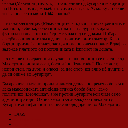
сѐ ова (Македонците, з.п.) го заплениле од бугарските војници
на Петтата армија, можеби за само еден ден. А, колку ли беше
тоа за цел септември 1944 година?!
Не повикаа внатре. (Македонците, з.п.) ми ги земаа ранците, и
мантили, ќебиња, белезници, платна, па дури и мојата
футрола со два грста шеќер. Не можев да издржам. Побарав
средба со нивниот командант – политичкиот комесар. Како
борци против фашизмот, заслуживме поголема почит. Едвај го
задржав платното од постелнината и јорганот на децата.
Но имаше и потрагични случаи – наши војници се вратиле од
Македонија истата есен, боси и ’по бели гаќи‘! После долг,
непријатен, па дури и опасен за нас спор, конечно нѐ пуштија
да си одиме во Бугарија“.
Бугарските платени пропагандисти денес, повремено ќе речат
дека македонската антифашистичка борба била „само
политичко-идеолошка“, а не против Бугарите кои биле само
администратори. Овие сведоштва докажуваат дека ниту
Бугарите антифашисти не биле добродојдени во Македонија
TAGS
Антифашизам
Бугарија