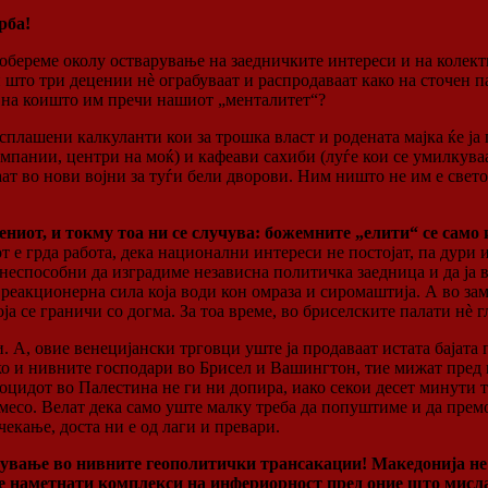
рба!
собереме околу остварување на заедничките интереси и на колект
и што три децении нè ограбуваат и распродаваат како на сточен п
“ на коишто им пречи нашиот „менталитет“?
сплашени калкуланти кои за трошка власт и родената мајка ќе ја
омпании, центри на моќ) и кафеави сахиби (луѓе кои се умилкуваа
ркаат во нови војни за туѓи бели дворови. Ним ништо не им е све
тениот, и токму тоа ни се случува: божемните „елити“ се сам
 е грда работа, дека национални интереси не постојат, па дури 
 неспособни да изградиме независна политичка заедница и да ја 
 реакционерна сила која води кон омраза и сиромаштија. А во за
 се граничи со догма. За тоа време, во бриселските палати нè г
и. А, овие венецијански трговци уште ја продаваат истата бајата
Како и нивните господари во Брисел и Вашингтон, тие мижат пред
оцидот во Палестина не ги ни допира, иако секои десет минути та
есо. Велат дека само уште малку треба да попуштиме и да премолч
чекање, доста ни е од лаги и превари.
ување во нивните геополитички трансaкации! Македонија не е
те наметнати комплекси на инфериорност пред оние што мисла