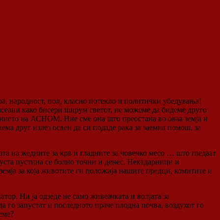
а, народност, пол, класно потекло и политички убедувања!
асеани како бисери ширум светот, не можеме да бидеме друго
анието на АСНОМ. Ние сме она што преостана во оваа земја и
ема друг излез освен да си подаде рака за заемна помош, за
ата на жедните за крв и гладните за човечко месо … што гледаат
 пуста пустина се болно точни и денес. Некадарници и
 земја за која животите ги положија нашите предци, комитите и
тор. Ни ја одзеде не само живеачката и волјата за
 да го запустат и последното праче плодна почва, воздухот го
деме?