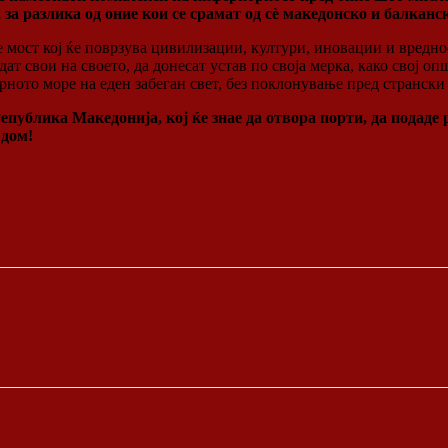
е, за разлика од оние кои се срамат од сè македонско и балканс
 мост кој ќе поврзува цивилизации, култури, иновации и вредност
 свои на своето, да донесат устав по своја мерка, како свој опш
рното море на еден забеган свет, без поклонување пред странски
епублика Македонија, кој ќе знае да отвора порти, да подаде р
т дом!