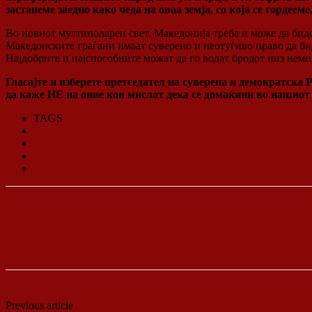
застанеме заедно како чеда на оваа земја, со која се гордеем
Во новиот мултиполарен свет, Македонија треба и може да биде
Македонските граѓани имаат суверено и неотуѓиво право да бидат
Најдобрите и најспособните можат да го водат бродот низ неми
Гласајте и изберете претседател на суверена и демократска Р
да каже НЕ на оние кои мислат дека се домаќини во нашио
TAGS
Билјана Ванковска
Ванковска
Левица
Претседателски избори
Previous article
„Миле ми текна“ во продукција на Таче и СДС