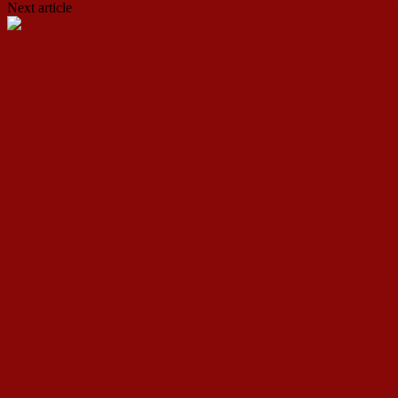
Next article
Левица со еко акција на Водно го одбележа денот на 
ДСП Ленка
RELATED ARTICLES
MORE FROM AUTHOR
Европски вредности или национални интереси: М
ЗОШТО СЕКОЈ КОМУНИСТ МОРА ДА ЈА ПО
0д недостаток на интелектуална активност до „т
Ленка - Движење за Социјална Правда