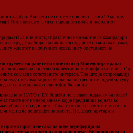
ивното добро. Ако сега не свртиме нов лист – кога? Ако ние,
азар? Оние кои што ја газат народната волја и народниот
 продадат! За нив постојат различни имиња: тие се компрадори
т и се трудат да бидат налик на господарите на кои им служат,
то, ниту животот на обичниот човек, ниту опстанокот на
о инструмент во рацете на оние што од Македонија прават
и не лишуваат од сопствена колективна меморија и историја. Од
водиме согласно сопствените интереси. Тие што ја осиромашија
мена нудат не само зацврстување на внатрешните поделби, туку
ледаат со презир како недостојни балканци.
 приказна за НАТО и ЕУ, бидејќи не гледаат подалеку од носот!
 милитантниот империјализам кој ја предизвика војната во
му убиваат по едно дете. Таквата визија на светот е мрачна и
име, па ќе дојде рајот на земјата. Не, драги другари и
 протекторат и не сака да биде периферија на
т дека сме заостанато и смачкано племе. Ве повикувам да