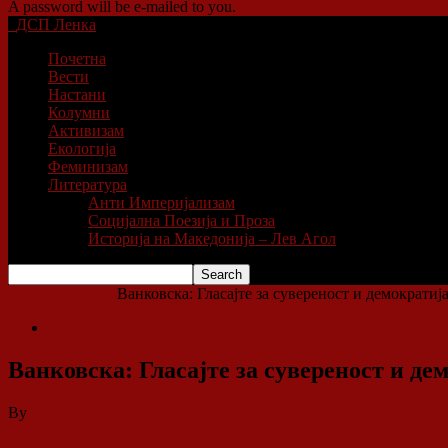
A password will be e-mailed to you.
ДСП Ленка
Почетна
Вести
Настани
Колумни
Активизам
Екологија
Феминизам
Литература
Анти Империјализам
Социјална Поезија и Проза
Историја на Македонија – Лев Агол
Home
Колумни
Ванковска: Гласајте за сувереност и демократија
Колумни
Ванковска: Гласајте за сувереност и де
By
ДСП Ленка