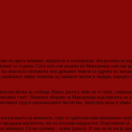
о на драги комшии, пријатели и познајници, без разлика на вер
нуваат со години. Сите што сме родени во Македонија или сме р
 на онаа иста татковина чии државни темели се удрени на засед
ед длабокиот амбис ископан од лажните месии и лидери, народот н
елна битка за слобода. Рекоа: доста е, веќе не се трпи „тираниј
до питачки стап“. Нивните зборови за Македонија која прилега на
 неговиот труд и националните богатства. Запустија мала и убава
 постигањата од минатото, туку се однесува како внатрешен окупа
го продадоа најсветото, ни ги отселија најдрагите. Подготвени се
 на јабанџии. Сè ни одземаа – освен душата. И неа ли ќе им ја да