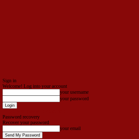
Sign in
Welcome! Log into your account
your username
your password
Forgot your password? Get help
Password recovery
Recover your password
your email