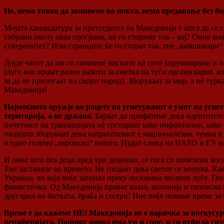
Не, нема тивко да заминеме во ноќта, нема предавање без бо
Мојата кандидатура за претседател на Македонија е апел да се 
собрани околу оваа програма, не го сториме тоа – кој? Оние ко
суверенитет? Или странците ќе го сторат тоа, тие „камшикари
Дојде часот да им ги симнеме маските на сите корумпирани и и
(луѓе кои вршат разни работи за сметка на туѓи организации, к
за да не прилегаат на својот народ). Зборуваат за мир, а нè ту
Македонија!
Најмоќното оружје во рацете на угнетувачот е умот на угне
територија, а не држава.
Бараат да прифатиме дека идентитетот
почетокот на транзицијата нè третираат како инфантилни, како
нацијата зборуваат дека патриотизмот е национализам, темна и
и едно големо „европско“ ништо. Нудат слика на НАТО и ЕУ која
И оние што беа деца пред три децении, се сега со побелени кос
Тие застанале во времето. Не гледаат дека светот се менува. 
Украина, во која веќе загинаа преку половина милион луѓе. Ген
фашистичка. Од Македонија прават вазал, колонија и топовско м
другарки во битката, браќа и сестри! Ние веќе немаме време за 
Време е да кажеме НЕ! Македонија не е паричка за поткусур
периферијата. Нашиот народ има ум и срце, и ги отфрла си