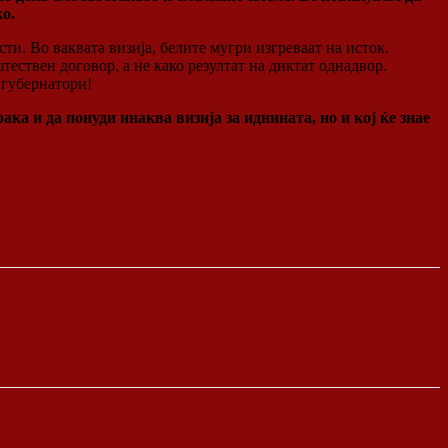
ко.
и. Во ваквата визија, белите мугри изгреваат на исток.
тествен договор, а не како резултат на диктат однадвор.
 губернатори!
ака и да понуди инаква визија за иднината, но и кој ќе знае