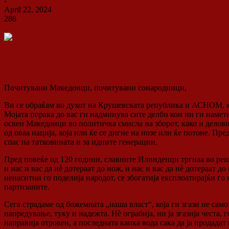
-
April 22, 2024
286
0
Почитувани Македонци, почитувани сонародници,
Ви се обраќам во духот на Крушевската република и АСНОМ, как
Мојата порака до вас ги надминува сите делби кои ни ги намет
освен Македонци во политичка смисла на зборот, како и делови
од оваа нација, која или ќе се дигне на нозе или ќе потоне. Пр
спас на татковината и за идните генерации.
Пред повеќе од 120 години, славните Илинденци тргнаа во решит
и нас и вас да нè дотераат до нож, и нас и вас да нè дотераат 
ненаситни го поделија народот, се збогатија експлоатирајќи го
партизаните.
Сега страдаме од божемната „наша власт“, која ги згази не само
напредување, туку и надежта. Нè ограбија, ни ја згазија честа, 
направија отровен, а последната капка вода сака да ја продадат