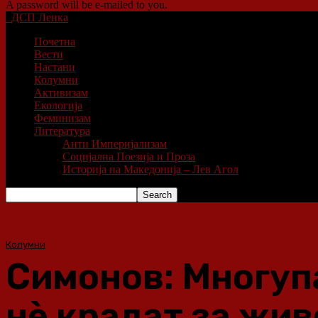
A password will be e-mailed to you.
ДСП Ленка
Почетна
Вести
Настани
Колумни
Активизам
Екологија
Феминизам
Литература
Анти Империјализам
Социјална Поезија и Проза
Историја на Македонија – Лев Агол
Колумни
Симонов: Многупа
нè крадат за жив