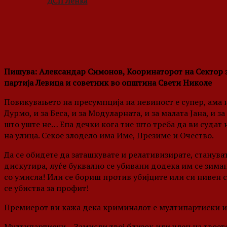
ДСП Ленка
Пишува: Александар Симонов, Кооринаторот на Сектор 
партија Левица и советник во општина Свети Николе
Повикувањето на пресумпција на невиност е супер, ама н
Дурмо, и за Беса, и за Модуларната, и за малата Јана, и з
што уште не… Епа дечки кога тие што треба да ви судат н
на улица. Секое злодело има Име, Презиме и Очество.
Да се обидете да заташкувате и релативизирате, станува
дискутира, луѓе буквално се убивани додека им се зима
со умисла! Или се бориш против убијците или си нивен 
се убиства за профит!
Премиерот ви кажа дека криминалот е мултипартиски и 
Мултипартиски – Замисли твој близок или член на твоето