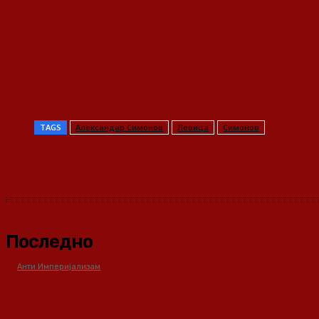
TAGS
Александар Симонов
Левица
Симонов
Share
Последно
Анти Империјализам
Медиумите како оружје во класната
борба