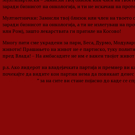
заради бизнисот на онкологија, и ти не искачаш на проте
Мултиетнички: Замисли твој близок или член на твоето с
заради бизнисот на онкологија, а ти не излегуваш на пр
или Ром), зашто лекарствата ги пратиле на Косово!
Многу пати сме украдени за пари, Беса, Дурмо, Модуларн
животи! Прашањето на живот не е партиско, туку политичк
пред Влада! – На амбасадите не им е важен твојот живот
p.s. Ако лидерот на владејачката партија и премиер ви
почекајте да видите кои партии нема да повикаат денес н
на Онкологија!
” за на сите ви стане појасно до каде се 