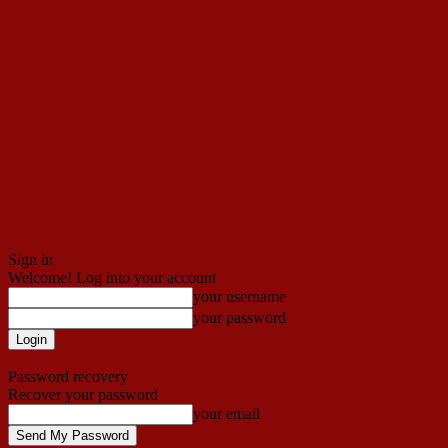
Sign in
Welcome! Log into your account
your username
your password
Forgot your password? Get help
Password recovery
Recover your password
your email