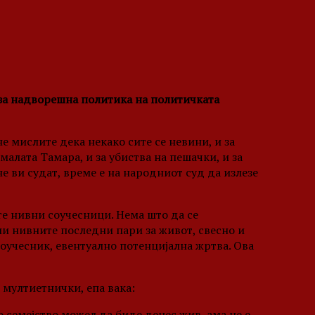
за надворешна политика на политичката
е мислите дека некако сите се невини, и за
а малата Тамара, и за убиства на пешачки, и за
е ви судат, време е на народниот суд да излезе
те
нивни соучесници. Нема што да се
ни нивните последни пари за живот, свесно и
соучесник, евентуално потенцијална жртва. Ова
мултиетнички, епа вака:
 семејство можел да биде денес жив, ама не е,