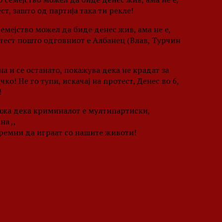
ст, зашто од партија така ти рекле!
емејство можел да биде денес жив, ама не е,
отест пошто одговниот е Албанец (Влав, Турчин
а и се останато, покажува дека не крадат за
о! Не го тупи, искачај на протест, Денес во 6,
!
 кажа дека криминалот е мултипартиски,
а ,,
ПРОТЕСТ против организираните убиства
спремни да играат со нашите животи!