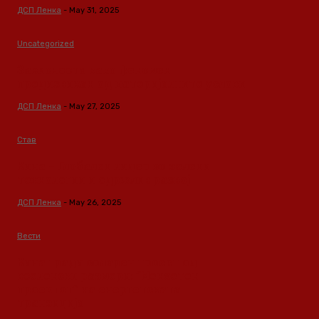
ДСП Ленка
-
May 31, 2025
Uncategorized
Зависноста како феномен
предизвикан од материјалните услови
ДСП Ленка
-
May 27, 2025
Став
Кина – Глобален лидер во зелени
технологии и одржлив развој
ДСП Ленка
-
May 26, 2025
Вести
Кина гради соларен проект од
вселенски размери: “Менхетен
проектот” на енергетската
транзиција