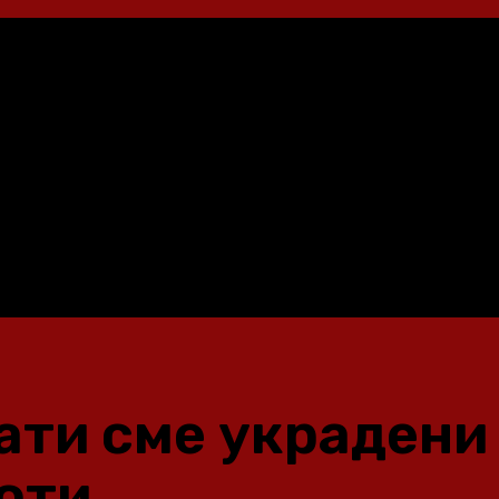
ти сме украдени 
оти