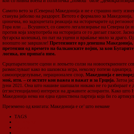
кои со нивна воена и политичка „помош“ биле „демократизирани
Самото вето за (Северна) Македонија и не е страшно ниту изне
станува јаболко на раздорот. Ветото е формално за Македонија
цинична, но задоцнетата реакција на историчарите од регионот 
Гора или … Всушност, со самото легализирање на Северна (и ни
против која злоупотреба на историјата се го дигаат гласот. Јас
бугарска колешка), по пат на уцени и враќање мило за драго. 
воопшто не завршиле!
Претензиите врз денешна Македонија, 
претензии од времето на балканските војни, за кои Бугарите 
логика, им припаѓа ним.
Срцепарателните сцени и леењето солзи на новооткриените севе
размислуваат како во шаховска игра, неколку потези однапред. 
самоопределување, нерационален спор,
Македонија е неспоред
моќ, итн. – се истите кои важеа и важат и за Грција.
Затоа јас
јуни 2021. Она што нашиве шапшали никако не го разбираат е 
(егзистенцијални) интереси на државите аспиранти. Како што НА
Македонија нема ни една единствена партија која би го артикул
Преземено од книгата: Македонија е се’ што немаме
TAGS
Ванковска
Европа
ЕУ