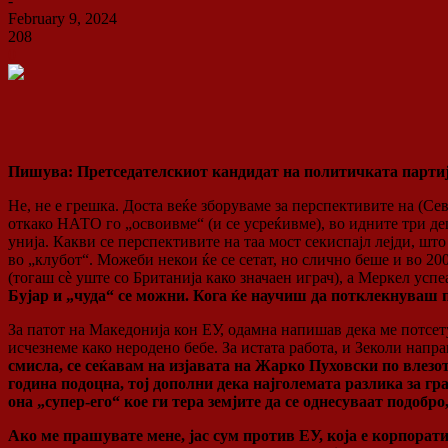
-
February 9, 2024
208
0
Пишува: Претседателскиот кандидат на политичката партиј
Не, не е грешка. Доста веќе зборуваме за перспективите на (С
откако НАТО го „освоивме“ (и се усреќивме), во идните три дец
унија. Какви се перспективите на таа мост секиспајл лејди, ш
во „клубот“. Можеби некои ќе се сетат, но слично беше и во 20
(тогаш сè уште со Британија како значаен играч), а Меркел успе
Бујар и „чуда“ се можни. Кога ќе научиш да потклекнуваш пр
За патот на Македонија кон ЕУ, одамна напишав дека ме потсет
исчезнеме како неродено бебе. За истата работа, и Зеколи напра
смисла, се сеќавам на изјавата на Жарко Пуховски по влезот
година подоцна, тој дополни дека најголемата разлика за гр
она „супер-его“ кое ги тера земјите да се однесуваат подоб
Ако ме прашувате мене, јас сум против ЕУ, која е корпорат