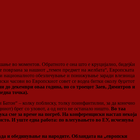
ашање во моментов. Обратното е она што е круцијално, бидејќи
 е поврзана за нашиот „темен предмет на желбата“, Европската
реди националното обезличување и понижување заради влезница
нски часови во Европскиот совет се водеа битки околу буџетот
чи до декември оваа година, но со троецот Заев, Димитров и
една точка).
 Батон“ – колку поблиску, толку поинфантилни, за да конечно
ниот) брег со уловот, а од него не останало ништо.
Во таа
тука сме за време на погреб. На конференциски настап некоја
исто. И уште една работа: по влегувањето во ЕУ, исчезнува
авда и обединување на народите. Обландата на „европски