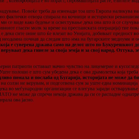
“, ксенофобијата е во пораст, сиромаштијата расте, елитите вод
надување. Повеќе треба да изненади тоа што Европа наликува на
, но фактички отвора спирала на кочници и историски реваншизм
ми се виде како будење и освестување дека она што ѝ се случува
вниот гласен молк за време на преспанската операција) тие пок
но е дека сите оние што ќе влезат во Унијата, добиваат предност
Од неодамна почнав да следам што има на бугарските медиуми и о
која е суверена држава само на делот што по Букурешкиот до
веруваат дека гинеле за своја земја и за свој народ. Оттука, 
рни патриоти оставаат мачно чувство на лицемерие и кусогледост
Уште полошо е што сум убедена дека е ова драмолетка која треба
ливо помала и послаба од Бугарија, историјата не може да би
 на солзи не верувам, и подготвена сум за уште една номинација 
дека во меѓународни организации се влегува заради остварување
ТО не може да спречи некоја држава да си се распадне однатре, 
ирала ова јасно.