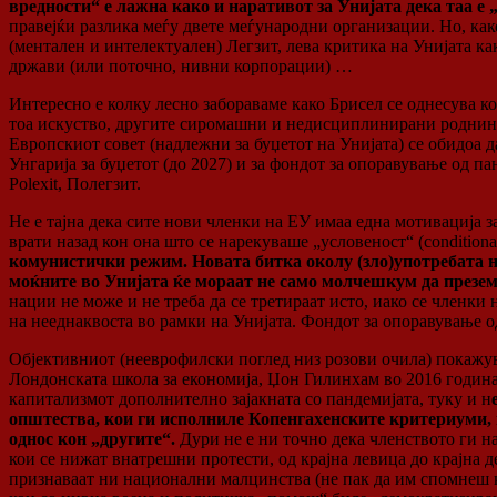
вредности“ е лажна како и наративот за Унијата дека таа е 
правејќи разлика меѓу двете меѓународни организации. Но, как
(ментален и интелектуален) Легзит, лева критика на Унијата к
држави (или поточно, нивни корпорации) …
Интересно е колку лесно забораваме како Брисел се однесува к
тоа искуство, другите сиромашни и недисциплинирани роднини 
Европскиот совет (надлежни за буџетот на Унијата) се обидоа д
Унгарија за буџетот (до 2027) и за фондот за опоравување од па
Polexit, Полегзит.
Не е тајна дека сите нови членки на ЕУ имаа една мотивација з
врати назад кон она што се нарекуваше „условеност“ (conditiona
комунистички режим. Новата битка околу (зло)употребата на 
моќните во Унијата ќе мораат не само молчешкум да презема
нации не може и не треба да се третираат исто, иако се членки
на нееднаквоста во рамки на Унијата. Фондот за опоравување од
Објективниот (нееврофилски поглед низ розови очила) покажува
Лондонската школа за економија, Џон Гилинхам во 2016 година,
капитализмот дополнително зајакната со пандемијата, туку и н
општества, кои ги исполниле Копенгахенските критериуми,
однос кон „другите“.
Дури не е ни точно дека членството ги н
кои се нижат внатрешни протести, од крајна левица до крајна 
признаваат ни национални малцинства (не пак да им спомнеш ко