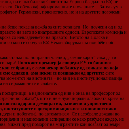
сани, па и ако биле во Советот на Европа бладаат за ЕУ, не
 ефекти. Особено кај најсиромашните и очајните… Затоа сум за
 профитот. Германски, првенствено, но и на другите поголеми
на беше показна вежба за сите останати. Но, поучени од и од
правото на вето во внатрешните односи. Европската комисија и
 врска со невладеењето на правото. Ветото на Полска и
ни со кои се соочува ЕУ. Некои зборуваат за нов bête noir –
откако станаа полноправни членки, „камшикарот“ сака да ги
 со пари! П
олскиот премиер ја спореди ЕУ со бившиот
кои се бранат, е само чекор поблиску од точката во која
 сме еднакви, ама некои се поеднакви од другите;
сите
ижува моментот на вистината – во вид на институционализација
та на сиромашните и слабите.
 посмртници, а најпознатата од нив е онаа на професорот од
расни во собата“), што и не е чудо поради длабоката криза на
мо консолидирани демократии, развиени и упристоени
то, институциите и дискриминацискиот и шовинистички
 дури и побогати), по автоматизам. Се насобрале држави во
торијални и национални аспирации се како разбуден аждер, не
ва, мижат пред поморот на мигрантите кои доаѓаат од земји