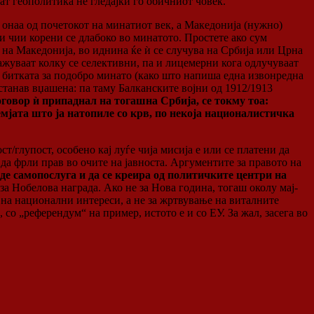
ат геополитика не гледајќи го обичниот човек.
 онаа од почетокот на минатиот век, а Македонија (нужно)
и чии корени се длабоко во минатото. Простете ако сум
 на Македонија, во иднина ќе ѝ се случува на Србија или Црна
ажуваат колку се селективни, па и лицемерни кога одлучуваат
 во битката за подобро минато (како што напиша една извонредна
станав вџашена: па таму Балканските војни од 1912/1913
говор ѝ припаднал на тогашна Србија, се токму тоа:
земјата што ја натопиле со крв, по некоја националистичка
/глупост, особено кај луѓе чија мисија е или се платени да
 да фрли прав во очите на јавноста. Аргументите за правото на
де самопослуга и да се креира од политичките центри на
за Нобелова награда. Ако не за Нова година, тогаш околу мај-
 на национални интереси, а не за жртвување на виталните
со „референдум“ на пример, истото е и со ЕУ. За жал, засега во