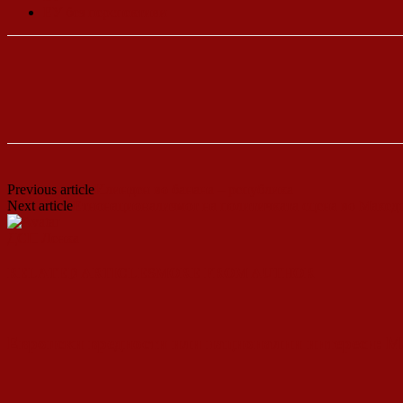
ЕУ без перспективи
Previous article
Илинден во банана – република
Next article
Етнонационализмот на политичката сцена во Макед
ДСП Ленка
RELATED ARTICLES
MORE FROM AUTHOR
Европски вредности или национални интереси: М