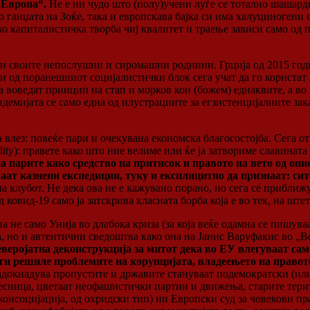
„Европа“.
Не е ни чудо што (полу)учени луѓе се тотално шашарди
о ганџата на Зоќе, така и европскава бајка си има халуциногени
ако капиталистичка творба чиј квалитет и траење зависи само од
он своите непослушни и сиромашни роднини. Грција од 2015 годи
од поранешниот социјалистички блок сега учат да го користат 
а воведат принцип на стап и морков кон (божем) еднаквите, а во
ндемијата се само една од илустрациите за егзистенцијалните зака
а влез: повеќе пари и очекувана економска благосостојба. Сега 
lity): правете како што ние велиме или ќе ја затвориме славината
парите како средство на притисок и правото на вето од оние 
ат казнени експедиции, туку и експлицитно да признаат: сите
 на клубот. Не дека ова не е кажувано порано, но сега се прибл
 ковид-19 само ја затскрива класната борба која е во тек, на ште
 не само Унија во длабока криза (за која веќе одамна се пишуваа
 но и автентични сведоштва како она на Јанис Варуфакис во „Воз
еверојатна деконструкција за митот дека во ЕУ влегуваат са
 ги решиле проблемите на корупцијата, владеењето на право
адокнадува пропустите и државите стануваат подемократски (или
десница, цветаат неофашистички партии и движења, старите тери
нсоцијација, од охридски тип) ни Европски суд за човекови пра