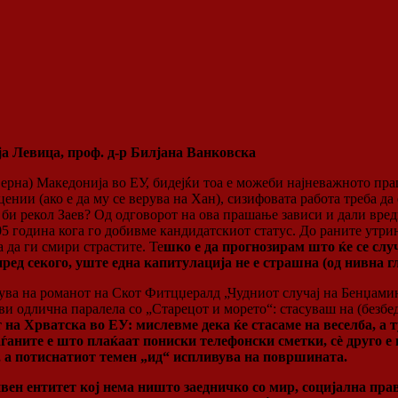
а Левица, проф. д-р Билјана Ванковска
еверна) Македонија во ЕУ, бидејќи тоа е можеби најневажното пр
ении (ако е да му се верува на Хан), сизифовата работа треба да
то би рекол Заев? Од одговорот на ова прашање зависи и дали в
05 година кога го добивме кандидатскиот статус. До раните утри
а да ги смири страстите. Те
шко е да прогнозирам што ќе се слу
ед секого, уште една капитулација не е страшна (од нивна гл
ува на романот на Скот Фитцџералд „Чудниот случај на Бенџамин
ви одлична паралела со „Старецот и морето“: стасуваш на (безбед
 на Хрватска во ЕУ: мислевме дека ќе стасаме на веселба, а 
аѓаните е што плаќаат пониски телефонски сметки, сè друго е 
ро, а потиснатиот темен „ид“ испливува на површината.
ивен ентитет кој нема ништо заедничко со мир, социјална пр