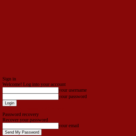
Sign in
Welcome! Log into your account
your username
your password
Forgot your password? Get help
Password recovery
Recover your password
your email