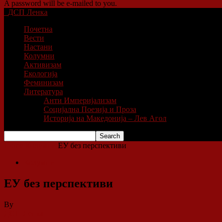
A password will be e-mailed to you.
ДСП Ленка
Почетна
Вести
Настани
Колумни
Активизам
Екологија
Феминизам
Литература
Анти Империјализам
Социјална Поезија и Проза
Историја на Македонија – Лев Агол
Home
Колумни
ЕУ без перспективи
Колумни
ЕУ без перспективи
By
ДСП Ленка