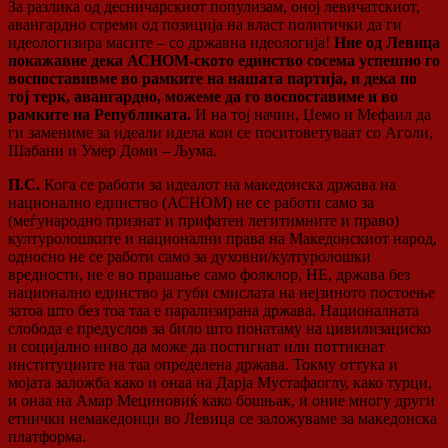
За разлика од десничарскиот популизам, оној левичатскиот,
авангардно стреми од позиција на власт политички да ги
идеологизира масите – со државна идеологија!
Ние од Левица
покажавне дека АСНОМ-ското единство сосема успешно го
воспоставивме во рамките на нашата партија, и дека по
тој терк, авангардно, можеме да го воспоставиме и во
рамките на Републиката.
И на тој начин, Џемо и Мефаил да
ги замениме за идеали идела кои се поситоветуваат со Аголи,
Шабани и Умер Доми – Љума.
П.С.
Кога се работи за идеалот на македонска држава на
национално единство (АСНОМ) не се работи само за
(меѓународно признат и прифатен легитимните и право)
културолошките и национални права на Македонскиот народ,
односно не се работи само за духовни/културолошки
вредности, не е во прашање само фолклор, НЕ, држава без
национално единство ја губи смислата на нејзиното постоење
затоа што без тоа таа е парализирана држава. Националната
слобода е предуслов за било што понатаму на цивилизациско
и социјално ниво да може да постигнат или поттикнат
институциите на таа определена држава. Токму оттука и
мојата заложба како и онаа на Дарја Мустафаоглу, како турци,
и онаа на Амар Мециновиќ како бошњак, и оние многу други
етнички немакедонци во Левица се заложуваме за македонска
платформа.