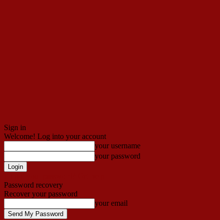
Sign in
Welcome! Log into your account
your username
your password
Forgot your password? Get help
Password recovery
Recover your password
your email