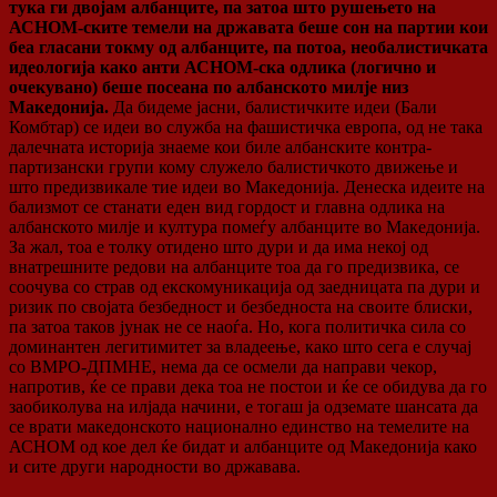
тука ги двојам албанците, па затоа што рушењето на
АСНОМ-ските темели на државата беше сон на партии кои
беа гласани токму од албанците, па потоа, необалистичката
идеологија како анти АСНОМ-ска одлика (логично и
очекувано) беше посеана по албанското милје низ
Македонија.
Да бидеме јасни, балистичките идеи (Бали
Комбтар) се идеи во служба на фашистичка европа, од не така
далечната историја знаеме кои биле албанските контра-
партизански групи кому служело балистичкото движење и
што предизвикале тие идеи во Македонија. Денеска идеите на
бализмот се станати еден вид гордост и главна одлика на
албанското милје и култура помеѓу албанците во Македонија.
За жал, тоа е толку отидено што дури и да има некој од
внатрешните редови на албанците тоа да го предизвика, се
соочува со страв од екскомуникација од заедницата па дури и
ризик по својата безбедност и безбедноста на своите блиски,
па затоа таков јунак не се наоѓа. Но, кога политичка сила со
доминантен легитимитет за владеење, како што сега е случај
со ВМРО-ДПМНЕ, нема да се осмели да направи чекор,
напротив, ќе се прави дека тоа не постои и ќе се обидува да го
заобиколува на илјада начини, е тогаш ја одземате шансата да
се врати македонското национално единство на темелите на
АСНОМ од кое дел ќе бидат и албанците од Македонија како
и сите други народности во државава.