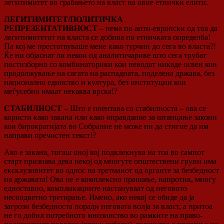
легитимитет во грабањето на власт на овие етнички елити.
ЛЕГИТИМИТЕТ/ПОЛИТИЧКА
РЕПРЕЗЕНТАТИВНОСТ
– нема по анти-европски од тоа да
легитимитетот на власта се добива по етничката определба!
Па кој ме престатвуваше мене како турчин до сега во власта?!
Ќе ни објаснат ли некои од аналитичариве што сега трубат
постизборно со комбинаторики кои неводат никаде освен кон
продолжување на сагата на распадната, поделена држава, без
национално единство и култура, без институции кои
меѓусебно имаат некаква врска!?
СТАБИЛНОСТ
– Што е поентава со стабилноста – ова се
користи како закана или како оправдание за штанцање закони
кои бирократијата во Собрание не може ни да стигне да им
направи пречистен текст!?
Ако е закана, тогаш оној кој подклекнува на тоа во самиот
старт признава дека некој од многуте општествени групи има
ексклузивитет во однос на третманот од органте за безбедност
на државата! Ова не е комплексно прашање, напротив, многу
едноставно, компликациите настануваат од неговото
несоодветно третирање. Имено, ако некој се обиде да ја
загрози безбедноста поради неговата волја за власт, а притоа
не го добил потребното мнозинство во рамките на право-