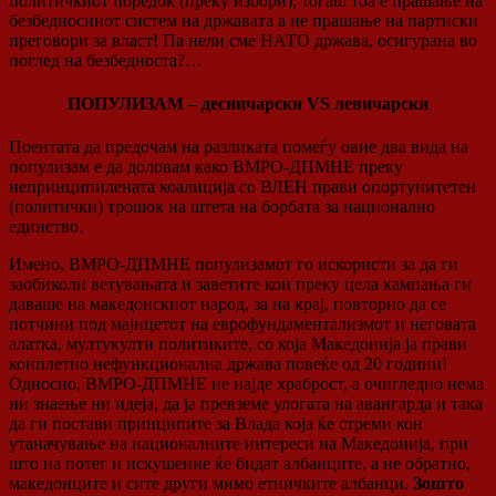
политичкиот поредок (преку избори), тогаш тоа е прашање на
безбедносниот систем на државата а не прашање на партиски
преговори за власт! Па нели сме НАТО држава, осигурана во
поглед на безбедноста?…
ПОПУЛИЗАМ – десничарски VS левичарски
Поентата да предочам на разликата помеѓу овие два вида на
популизам е да доловам како ВМРО-ДПМНЕ преку
непринципилената коалиција со ВЛЕН прави опортунитетен
(политички) трошок на штета на борбата за национално
единство.
Имено, ВМРО-ДПМНЕ популизамот го искористи за да ги
заобиколи ветувањата и заветите кои преку цела кампања ги
даваше на македонскиот народ, за на крај, повторно да се
потчини под мајнцетот на еврофундаментализмот и неговата
алатка, мултукулти политиките, со која Македонија ја прави
конплетно нефункционална држава повеќе од 20 години!
Односно, ВМРО-ДПМНЕ не најде храброст, а очигледно нема
ни знаење ни идеја, да ја превземе улогата на авангарда и така
да ги постави принципите за Влада која ќе стреми кон
утаначување на националните интереси на Македонија, при
што на потег и искушение ќе бидат албанците, а не обратно,
македонците и сите други мимо етничките албанци.
Зошто