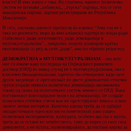
власта! И има зошто е така. Во суштина, нашиот политички
систем не познава „албанска„, „турска“ партија, тоа се сите
македонски партии, партии регистрирани во Република
Македонија.
И сега, посекако јавниот притисок ќе извика: “Ама тоа не е
така во реалноста, мора да има албанска партија во влада ради
стабилност, ради легитимитет, ради демократија и
мултикултурализам”…накратко, подолу планирам кратка
експликација со ред за сите „ради“, ама по обратен редослед:
ДЕМОКРАТИЈА и МУЛТИКУЛТУРАЛИЗАМ
– ова што
ние го имаме како последица на Охридскиот рамковен
договор (ОРД) во никој случај не е мултикултурализам, ова е
класичен бинационализам, односно би-етницизам, каде сите
други заедници се претопуваат во двете доминантни етнички
групи поради нивната политичка доминација овозможена
токму од срана на политичкиот систем зачинет со ОРД. Вака
поставениот консоцијален модел на демократија, си создаде
политички етнички елити кои не претставуваат никого освен
своите лични интереси. Конечно еднаш треба да се одбијат
западистичките идеи кои ни ги наметнуваат како социо-
политички експерименти. културата, особено ако таа е мулти,
треба да се остави во општеството, таму да вирее со сиот свој
диверзитет, а не истата, политизирајќисе, да постане алатка за