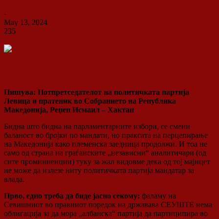
ДСП Ленка
-
May 13, 2024
235
0
Пишува: Потпретседателот на политичката партија
Левица и пратеник во Собранието на Република
Македонија, Реџеп Исмаил – Хактан
Бидна што бидна на парламентарните избори, се смени
баланост во бројки по мандати, но праксата на перцепирање
на Македонија како племенска заедница продолжи. И тоа не
само од страна на граѓанските „независни“ аналитичари (од
сите проминиенции) туку за жал видовме дека од тој мајнцет
не може да излезе ниту политичката партија мандатар за
влада.
Прво, едно треба да биде јасно секому:
фаламу на
Севишниот во правниот поредок на државава СЕУШТЕ нема
облигација за да мора „албанска“ партија да партиципира во