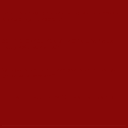
Европски вредности или национални интереси:
Македонија на крстопат
ЗОШТО СЕКОЈ КОМУНИСТ МОРА ДА ЈА
ПОДДРЖУВА КИНА?
0д недостаток на интелектуална активност до
„трулеж на мозокот“
Ленка - Движење за Социјална Правда