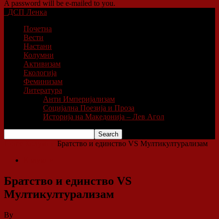
A password will be e-mailed to you.
ДСП Ленка
Почетна
Вести
Настани
Колумни
Активизам
Екологија
Феминизам
Литература
Анти Империјализам
Социјална Поезија и Проза
Историја на Македонија – Лев Агол
Home
Колумни
Братство и единство VS Мултикултурализам
Колумни
Братство и единство VS
Мултикултурализам
By