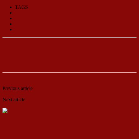
TAGS
Дарја Мустафаоглу
Левица
Реџеп Исмаил - Хактан
Хактан
Previous article
Четири земји членки на ЕУ наскоро би можеле
да ја признаат Палестина
Next article
Студентите го окупираа факултетот за општествени
науки во Љубљана поради геноцидот во Газа
ДСП Ленка
RELATED ARTICLES
MORE FROM AUTHOR