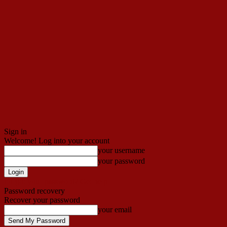
Sign in
Welcome! Log into your account
your username
your password
Forgot your password? Get help
Password recovery
Recover your password
your email