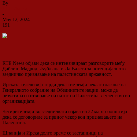
By
ДСП Ленка
-
May 12, 2024
191
0
RTE News објави дека се интензивираат разговорите меѓу
Даблин, Мадрид, Љубљана и Ла Валета за потенцијалното
заедничко признавање на палестинската државност.
Ирската телевизија тврди дека тие земји чекаат гласање на
Генералното собрание на Обединетите нации, може да
резултира со отворање на патот на Палестина за членство во
организацијата.
Четирите земји во заедничката изјава на 22 март соопштија
дека се договориле за првиот чекор кон признавањето на
Палестина.
Шпанија и Ирска долго време се застапници на