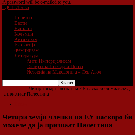
A password will be e-mailed to you.
ДСП Ленка
Почетна
Вести
Настани
Колумни
Активизам
Екологија
Феминизам
Литература
Анти Империјализам
Социјална Поезија и Проза
Историја на Македонија – Лев Агол
Home
Вести
Четири земји членки на ЕУ наскоро би можеле да
ја признаат Палестина
Вести
Четири земји членки на ЕУ наскоро би
можеле да ја признаат Палестина