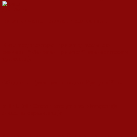
ДСП Ленка
RELATED ARTICLES
MORE FROM AUTHOR
Кина гради соларен проект од вселенски
размери: “Менхетен проектот” на енергетската
транзиција
Обидот на Трамп да ги подели Русија и Кина
УНИЦЕФ: Секое трето дете во Македонија
живее во сиромаштија
Ленка - Движење за Социјална Правда