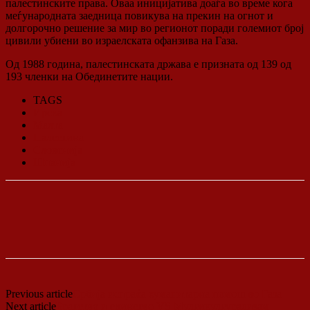
палестинските права. Оваа иницијатива доаѓа во време кога
меѓународната заедница повикува на прекин на огнот и
долгорочно решение за мир во регионот поради големиот број
цивили убиени во израелската офанзива на Газа.
Од 1988 година, палестинската држава е призната од 139 од
193 членки на Обединетите нации.
TAGS
Ирска
Малта
Палестина
Словенија
Шпанија
Previous article
Србија испраќа хуманитарна помош во Газа
Next article
Братство и единство VS Мултикултурализам