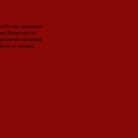
рет (Евангелие по
 кој се предава
 Запад го
и и после