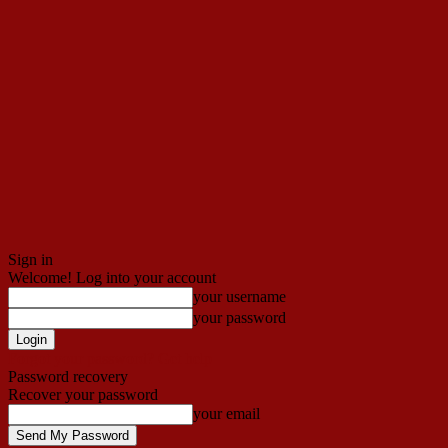
Sign in
Welcome! Log into your account
your username
your password
Forgot your password? Get help
Password recovery
Recover your password
your email