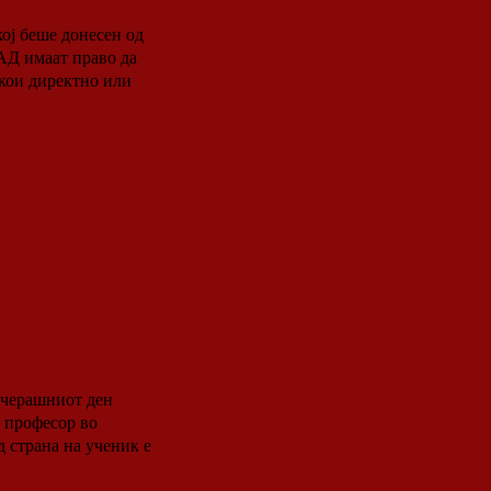
ој беше донесен од
САД имаат право да
 кои директно или
астан во
в мора да
а професор во
 страна на ученик е