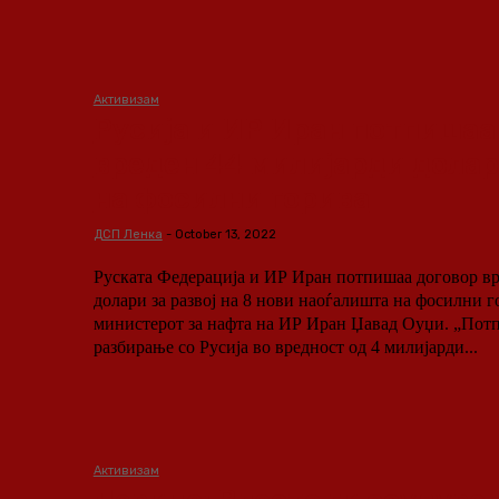
Активизам
Русија и ИР Иран потпишаа
вреден 44 милијарди долари
на фосилни горива
ДСП Ленка
-
October 13, 2022
Руската Федерација и ИР Иран потпишаа договор вр
долари за развој на 8 нови наоѓалишта на фосилни 
министерот за нафта на ИР Иран Џавад Оуџи. „Пот
разбирање со Русија во вредност од 4 милијарди...
Активизам