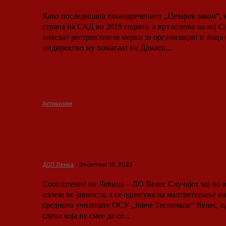
Како последицана таканаречениот „Цезарев закон“, к
страна на САД во 2019 година, а врз основа на кој 
воведат рестриктивни мерки за организации и лица
индиректно му помагаат на Дамаск,...
Активизам
Одговорност за немилиот н
училиштето Јовче Тесличко
има
ДСП Ленка
-
December 12, 2022
Соопштение на Левица – ЛО Велес Случајот кој во вчерашниот ден
излезе во јавноста, а се однесува на малтретирање н
средното училиште ОСУ „Јовче Тесличков“ Велес, од
слика која не смее да се...