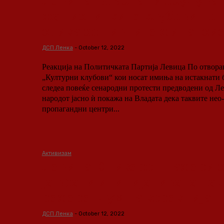
Левица: Власта ги осудува
фашистичките клубови дод
слика со нивните финанси
ДСП Ленка
-
October 12, 2022
Реакција на Политичката Партија Левица По отворањето на повеќе т.н.
„Културни клубови“ кои носат имиња на истакнати 
следеа повеќе сенародни протести предводени од Ле
народот јасно ѝ покажа на Владата дека таквите не
пропагандни центри...
Активизам
Левица: Спикерот Џафери 
ја врати иницијативата на 
референдум на корекција
ДСП Ленка
-
October 12, 2022