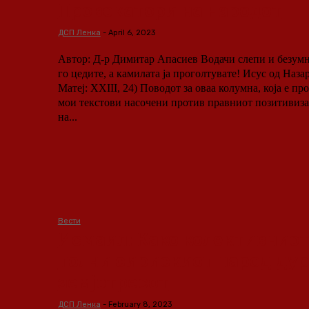
Провокатори на народот
ДСП Ленка
-
April 6, 2023
Автор: Д-р Димитар Апасиев Водачи слепи и безумни!Па вие комарецот
го цедите, а камилата ја проголтувате! Исус од Наза
Матеј: XXIII, 24) Поводот за оваа колумна, која е продолжение на низата
мои текстови насочени против правниот позитивизам
на...
Вести
Исмаил: Како колективниот
толчи сирискиот народ дур
земјотресот
ДСП Ленка
-
February 8, 2023