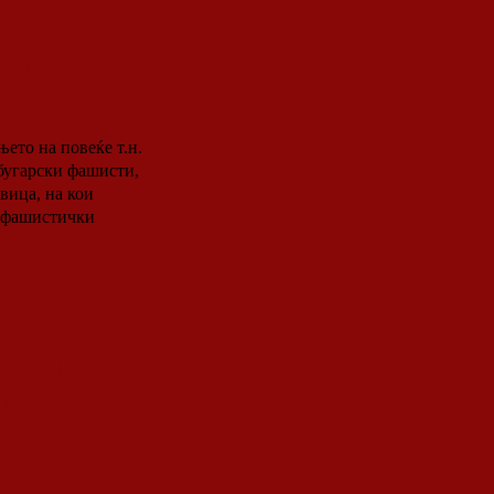
ека се
ери
бугарски фашисти,
вица, на кои
о-фашистички
силеџиски
Левица за