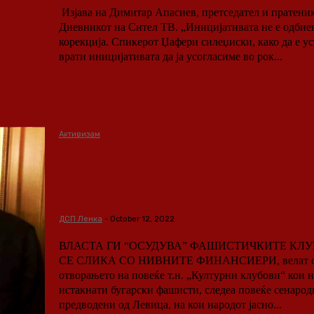
Изјава на Димитар Апасиев, претседател и пратеник
Дневникот на Сител ТВ. „Иницијативата не е одбиена, таа е вратена на
корекција. Спикерот Џафери силеџиски, како да е уст
врати иницијативата да ја усогласиме во рок...
Активизам
Власта ги “осудува” фаши
клубови додека се слика с
финансиери
ДСП Ленка
-
October 12, 2022
ВЛАСТА ГИ “ОСУДУВА” ФАШИСТИЧКИТЕ КЛУ
СЕ СЛИКА СО НИВНИТЕ ФИНАНСИЕРИ, велат од Ле
отворањето на повеќе т.н. „Културни клубови“ кои 
истакнати бугарски фашисти, следеа повеќе сенарод
предводени од Левица, на кои народот јасно...