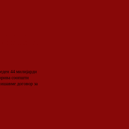
 договор
 за развој
еден 44 милијарди
горива соопшти
пишавме договор за