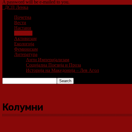
A password will be e-mailed to you.
ДСП Ленка
Почетна
Вести
Настани
Колумни
Активизам
Екологија
Феминизам
Литература
Анти Империјализам
Социјална Поезија и Проза
Историја на Македонија – Лев Агол
Колумни