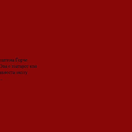
, ГРОМ го
а
Општина Ѓорче
авноста околу
. Само...
ври е