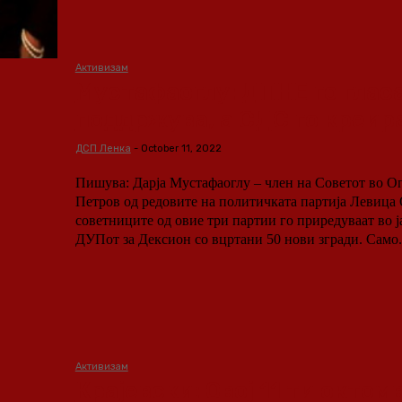
Активизам
Мустафаоглу: ДПНЕ го гласа
поддржува, а СДС го креир
ДСП Ленка
-
October 11, 2022
Пишува: Дарја Мустафаоглу – член на Советот во 
Петров од редовите на политичката партија Левица Ова е театарот кои
советниците од овие три партии го приредуваат во ј
ДУПот за Дексион со вцртани 50 нови згради
Активизам
Крајевски: Овој 11 ти октом