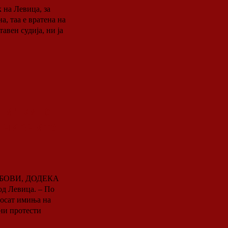
 на Левица, за
авен судија, ни ја
стичките
о нивните
БОВИ, ДОДЕКА
вица. – По
носат имиња на
ни протести