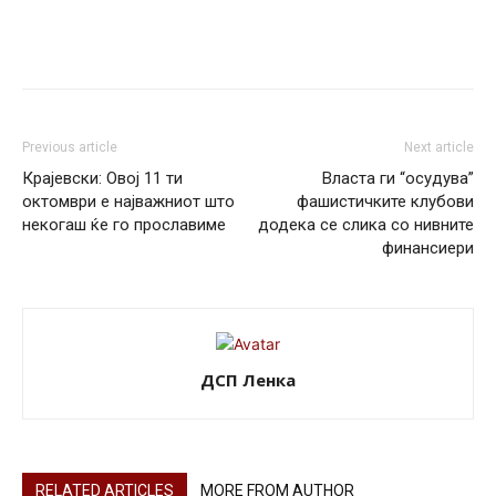
Previous article
Next article
Крајевски: Овој 11 ти
Власта ги “осудува”
октомври е најважниот што
фашистичките клубови
некогаш ќе го прославиме
додека се слика со нивните
финансиери
ДСП Ленка
RELATED ARTICLES
MORE FROM AUTHOR