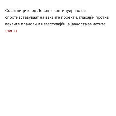
Советниците од Левица, континуирано се
спротивставуваат на ваквите проекти, гласајќи против
ваквите планови и известувајќи ја јавноста за истите
(линк)