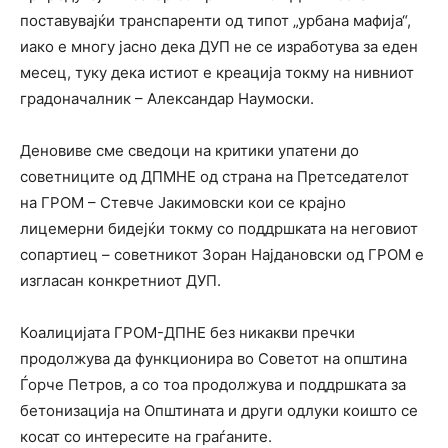
поставувајќи транспаренти од типот „урбана мафија“,
иако е многу јасно дека ДУП не се изработува за еден
месец, туку дека истиот е креација токму на нивниот
градоначалник – Александар Наумоски.
Деновиве сме сведоци на критики упатени до
советниците од ДПМНЕ од страна на Претседателот
на ГРОМ – Стевче Јакимовски кои се крајно
лицемерни бидејќи токму со поддршката на неговиот
сопартиец – советникот Зоран Најдановски од ГРОМ е
изгласан конкретниот ДУП.
Коалицијата ГРОМ-ДПНЕ без никакви пречки
продолжува да функционира во Советот на општина
Ѓорче Петров, а со тоа продолжува и поддршката за
бетонизација на Општината и други одлуки коишто се
косат со интересите на граѓаните.