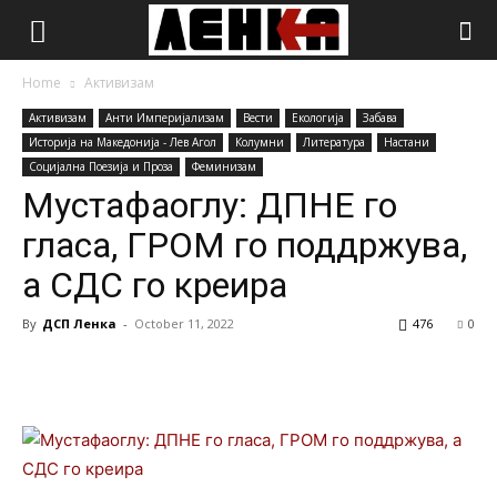
Home
Активизам
Активизам
Анти Империјализам
Вести
Екологија
Забава
Историја на Македонија - Лев Агол
Колумни
Литература
Настани
Социјална Поезија и Проза
Феминизам
Мустафаоглу: ДПНЕ го
гласа, ГРОМ го поддржува,
а СДС го креира
By
ДСП Ленка
-
October 11, 2022
476
0