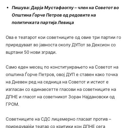
Пишува: Дарја Мустафаоглу – член на Советот во
Општина Ѓорче Петров од редовите на
политичката партија Левица
Ова е театарот кои советниците од овие три партии го
приредуваат во јавноста околу ДУПот за Дексион со
вцртани 50 нови згради.
Само еден месец по конституирањето на Советот на
општина Ѓорче Петров, овој ДУП е ставен како точка
на Дневен ред на седница на Советот и истиот е
изгласан со единаесетте гласови на советниците на
ДПНЕ и гласот на советникот Зоран Најдановски од
ГРОМ.
Советниците на СДС лицемерно гласаат против –
приредувајќи театар со критики кон ДПНЕ сега