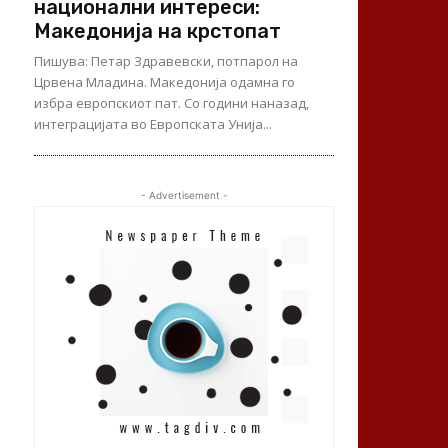
национални интереси:
Македонија на крстопат
Пишува: Петар Здравевски, потпарол на
Црвена Младина. Македонија одамна го
избра европскиот пат. Со години наназад,
интеграцијата во Европската Унија...
- Advertisement -