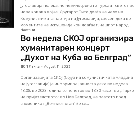
Југославија полека, но немилосрдно го туркаат светот во
нова крвава војна. Другарот Тито доаѓа на чело на
Комунистичката партија на Југославија, свесен дека во
моментите на искушенија кои доаѓаат, нашиот народ...
Настани
Во недела СКОЈ организира
хуманитарен концерт
„Духот на Куба во Белград“
ДСП Ленка
-
August 11, 2023
Организацијата СКОЈ (Сојуз на комунистичката младина
на Југославија) ја информира јавноста дека во недела
13.08. во 2023 година со почеток во 18:30 часот во „Паркот
на пријателството“ во Нов Белград, на платото пред
споменикот „Вечниот оган“ ќе се...