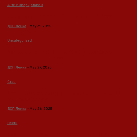
Анти Империјализам
Медиумите како оружје во класната борба
ДСП Ленка
-
May 31, 2025
Uncategorized
Зависноста како феномен предизвикан од
материјалните услови
ДСП Ленка
-
May 27, 2025
Став
Кина – Глобален лидер во зелени технологии и
одржлив развој
ДСП Ленка
-
May 26, 2025
Вести
Кина гради соларен проект од вселенски