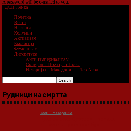
A password will be e-mailed to you.
ДСП Ленка
Почетна
Вести
Настани
Колумни
Активизам
Екологија
Феминизам
Литература
Анти Империјализам
Социјална Поезија и Проза
Историја на Македонија – Лев Агол
Рудници на смртта
Вести - Македонија
Врие во село Ореовец – тензии,
блокади и граѓански бунт