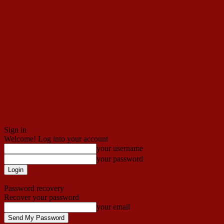
Sign in
Welcome! Log into your account
your username
your password
Forgot your password? Get help
Password recovery
Recover your password
your email