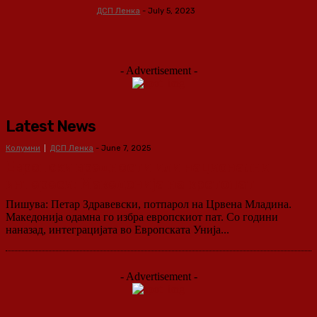
ДСП Ленка
-
July 5, 2023
- Advertisement -
Latest News
Колумни
ДСП Ленка
-
June 7, 2025
Европски вредности или национални
интереси: Македонија на крстопат
Пишува: Петар Здравевски, потпарол на Црвена Младина.
Македонија одамна го избра европскиот пат. Со години
наназад, интеграцијата во Европската Унија...
- Advertisement -