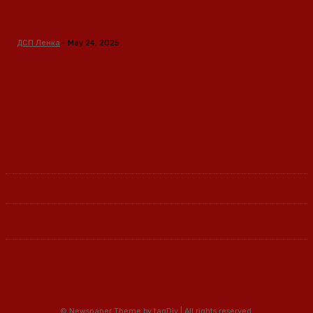
размери: “Менхетен проектот” на енергетската
транзиција
ДСП Ленка
-
May 24, 2025
Ленка - Движење за Социјална Правда
© Newspaper Theme by tagDiv | All rights reserved.