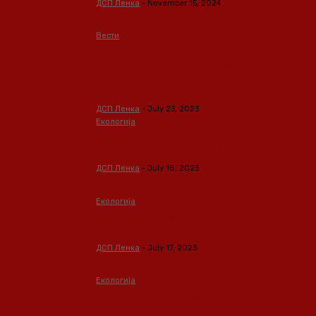
ДСП Ленка
-
November 15, 2024
Вести
Левица: Порталот „Цивил“ започна
црна пропаганда против
учесниците на протестот против
рудникот на смртта
ДСП Ленка
-
July 23, 2023
Екологија
Здрава Котлина: Лицемерните
струмичани и перјаниците на СДСМ
ДСП Ленка
-
July 18, 2023
Екологија
Здрава Котлина: Неколку прашања
до Никола Груевски за Иловица
ДСП Ленка
-
July 17, 2023
Екологија
Јанчев: Рудник на смртта во
Иловица нема да има!