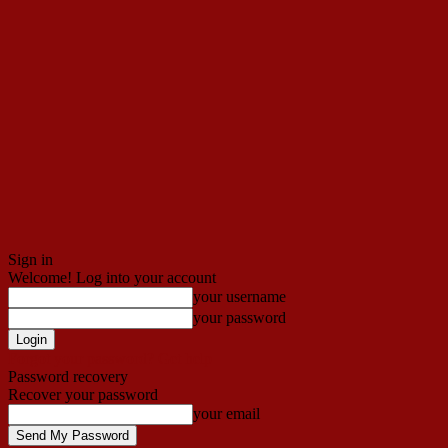
Sign in
Welcome! Log into your account
your username
your password
Forgot your password? Get help
Password recovery
Recover your password
your email