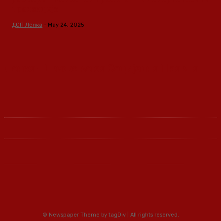
транзиција
ДСП Ленка
-
May 24, 2025
Ленка - Движење за Социјална Правда
© Newspaper Theme by tagDiv | All rights reserved.