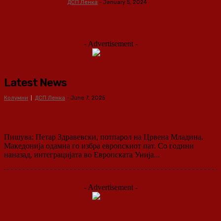
ДСП Ленка
-
January 5, 2024
- Advertisement -
Latest News
Колумни
ДСП Ленка
-
June 7, 2025
Европски вредности или национални
интереси: Македонија на крстопат
Пишува: Петар Здравевски, потпарол на Црвена Младина.
Македонија одамна го избра европскиот пат. Со години
наназад, интеграцијата во Европската Унија...
- Advertisement -