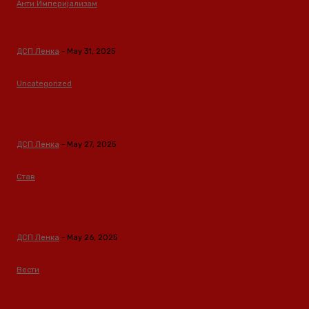
Анти Империјализам
Медиумите како оружје во класната борба
ДСП Ленка
-
May 31, 2025
Uncategorized
Зависноста како феномен предизвикан од
материјалните услови
ДСП Ленка
-
May 27, 2025
Став
Кина – Глобален лидер во зелени технологии и
одржлив развој
ДСП Ленка
-
May 26, 2025
Вести
Кина гради соларен проект од вселенски
размери: “Менхетен проектот” на енергетската