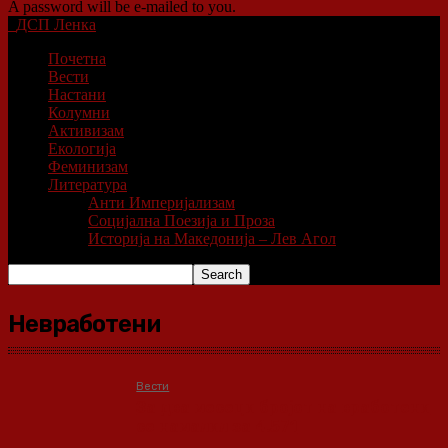
A password will be e-mailed to you.
ДСП Ленка
Почетна
Вести
Настани
Колумни
Активизам
Екологија
Феминизам
Литература
Анти Империјализам
Социјална Поезија и Проза
Историја на Македонија – Лев Агол
Невработени
Вести
За два месеци бројот на вработени
се намалил за 4.571