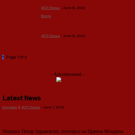
Извршниот и на Централниот одбор
ДСП Ленка
-
June 8, 2023
Вести
Левица: Широката влада на Заев ја
реализира Мицкоски
ДСП Ленка
-
June 8, 2023
1
2
Page 1 of 2
- Advertisement -
Latest News
Колумни
ДСП Ленка
-
June 7, 2025
Европски вредности или национални
интереси: Македонија на крстопат
Пишува: Петар Здравевски, потпарол на Црвена Младина.