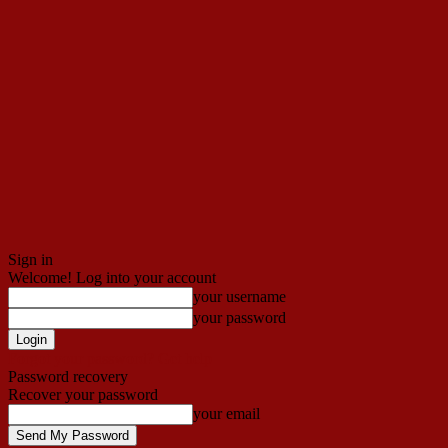
Sign in
Welcome! Log into your account
your username
your password
Forgot your password? Get help
Password recovery
Recover your password
your email