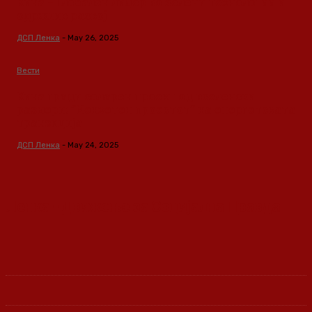
Кина – Глобален лидер во зелени технологии и
одржлив развој
ДСП Ленка
-
May 26, 2025
Вести
Кина гради соларен проект од вселенски
размери: “Менхетен проектот” на енергетската
транзиција
ДСП Ленка
-
May 24, 2025
Ленка - Движење за Социјална Правда