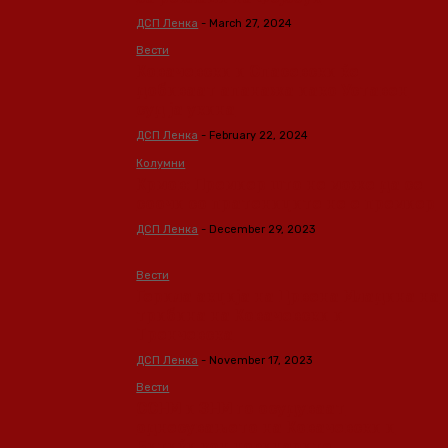
ДСП Ленка
-
March 27, 2024
Вести
Ковачевски и Спасевски ќе
добиваат апанажа иако Уставен
суд ја укина
ДСП Ленка
-
February 22, 2024
Колумни
Крмов: Премиер што не може да се
соочи со пратениците не е премиер
ДСП Ленка
-
December 29, 2023
Вести
Герила акција на Црвена Младина на
трибина на Ковачевски и
Тренчевска
ДСП Ленка
-
November 17, 2023
Вести
ССНМ и ЗНМ го осудуваат
однесувањето на Ковачевски и
Битиќи кон новинарите