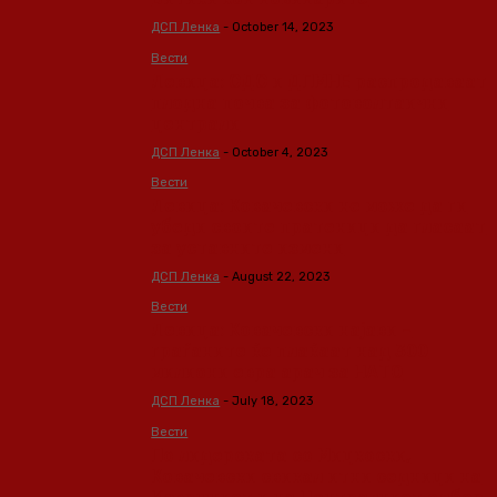
ДСП Ленка
-
October 14, 2023
Вести
Левица: СДС и ДПМНЕ распродаваат
плодна почва за фотоволтаични
централи
ДСП Ленка
-
October 4, 2023
Вести
Левица: Ковачевски не може да ги
убеди своите пратeници да гласаат
за уставните измени
ДСП Ленка
-
August 22, 2023
Вести
Левица: Ковачевски најави –
граѓаните ќе плаќаат над 300
милиони евра арач за НАТО
ДСП Ленка
-
July 18, 2023
Вести
По лидерската со Мицкоски,
Ковачевски свикал итни седници на