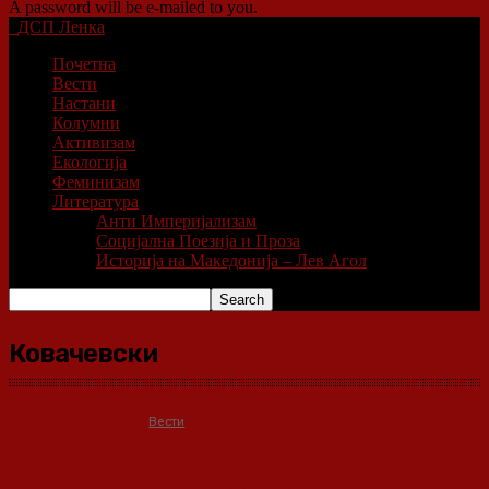
A password will be e-mailed to you.
ДСП Ленка
Почетна
Вести
Настани
Колумни
Активизам
Екологија
Феминизам
Литература
Анти Империјализам
Социјална Поезија и Проза
Историја на Македонија – Лев Агол
Ковачевски
Вести
СДС во неполни четири години има
потрошено над 18 милиони денари
за реклами на Фејзбук