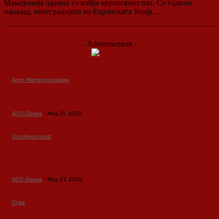
Македонија одамна го избра европскиот пат. Со години
наназад, интеграцијата во Европската Унија...
- Advertisement -
Анти Империјализам
Медиумите како оружје во класната борба
ДСП Ленка
-
May 31, 2025
Uncategorized
Зависноста како феномен предизвикан од
материјалните услови
ДСП Ленка
-
May 27, 2025
Став